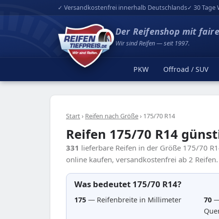
✓ Versandkostenfrei innerhalb Deutschlands
✓ 30 Tage 
Der Reifenshop mit fair
Wir sind Reifen — seit 1997.
PKW
Offroad / SUV
Start
›
Reifen nach Größe
›
175/70 R14
Reifen 175/70 R14 günst
331
lieferbare Reifen in der Größe 175/70 R
online kaufen, versandkostenfrei ab 2 Reifen.
Was bedeutet 175/70 R14?
175
— Reifenbreite in Millimeter
70
—
Quer