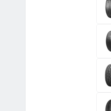
Nexen
16
Optimo
3
Ovation
6
Petlas
5
Radar
7
Riken
3
Roadhog
3
Roadstone
1
Rotalla
6
Sailun
8
Sava
3
Semperit
4
Starmaxx
2
Sunny
3
Superia
9