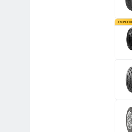
Torque
5
Tourador
6
Toyo
7
EMPFEH
Tracmax
9
Tristar
7
Uniroyal
6
Victory
8
Viking
3
Vredestein
7
Westlake
9
Yokohama
4
Zeetex
2