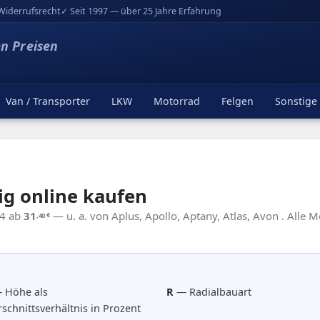
Widerrufsrecht
✓ Seit 1997 — über 25 Jahre Erfahrung
en Preisen
Van / Transporter
LKW
Motorrad
Felgen
Sonstige
ig online kaufen
14 ab
31
— u. a. von Aplus, Apollo, Aptany, Atlas, Avon . Alle 
,40
€
 Höhe als
R
— Radialbauart
schnittsverhältnis in Prozent