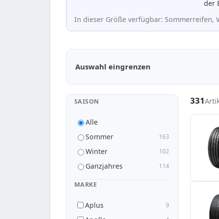
der 
In dieser Größe verfügbar: Sommerreifen, W
Passende Reifen in 175/70 R14
Auswahl eingrenzen
331
Arti
SAISON
Alle
Sommer
163
Winter
102
Ganzjahres
114
MARKE
Aplus
9