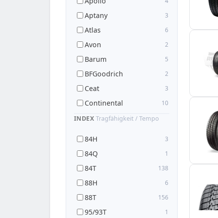
Apollo
4
Aptany
3
Atlas
6
Avon
2
Barum
5
BFGoodrich
2
Ceat
3
Continental
10
Cooper
5
INDEX
Tragfähigkeit / Tempo
CST
5
84H
3
Debica
3
84Q
1
Delinte
1
84T
138
Dunlop
5
88H
6
Dynamo
2
88T
156
Event Tyres
1
95/93T
1