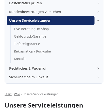
Hilfe:
Bestellstatus prüfen
Hilfe:
Kundenbewertungen verstehen
Hilfe:
Unsere Serviceleistungen
Unsere Serviceleistungen:
Live-Beratung im Shop
Unsere Serviceleistungen:
Geld-zurück-Garantie
Unsere Serviceleistungen:
Tiefpreisgarantie
Unsere Serviceleistungen:
Reklamation / Rückgabe
Unsere Serviceleistungen:
Kontakt
Hilfe:
Rechtliches & Widerruf
Hilfe:
Sicherheit beim Einkauf
Start
›
Wiki
› Unsere Serviceleistungen
Unsere Serviceleistungen