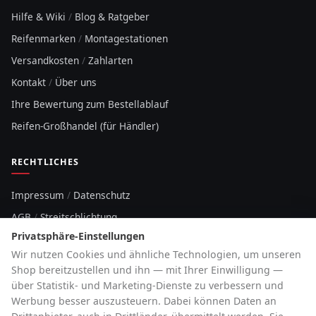
Hilfe & Wiki
/
Blog & Ratgeber
Reifenmarken
/
Montagestationen
Versandkosten
/
Zahlarten
Kontakt
/
Über uns
Ihre Bewertung zum Bestellablauf
Reifen-Großhandel (für Händler)
RECHTLICHES
Impressum
/
Datenschutz
AGB
/
Streitschlichtung
Privatsphäre-Einstellungen
Sitemap
Wir nutzen Cookies und ähnliche Technologien, um unseren
Cookie-Hinweis
Shop bereitzustellen und ihn — mit Ihrer Einwilligung —
über Statistik- und Marketing-Dienste zu verbessern und
HOTLINE
Werbung besser auszusteuern. Dabei können Daten an