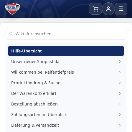
☰
Hilfe-Übersicht
Hilfe:
Unser neuer Shop ist da
Hilfe:
Willkommen bei Reifentiefpreis
Hilfe:
Produktfindung & Suche
Hilfe:
Der Warenkorb erklärt
Hilfe:
Bestellung abschließen
Hilfe:
Zahlungsarten im Überblick
Hilfe:
Lieferung & Versandzeit