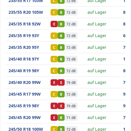
Goodride SA37
235/55 R17 103W
auf Lager
161
C
B
72 dB
Goodride SA37
235/55 R20 105W
auf Lager
82
,2
C
B
72 dB
Goodride SA37
245/35 R18 92W
auf Lager
87
,5
E
B
72 dB
Goodride SA37
245/35 R19 93Y
auf Lager
67
,8
C
B
72 dB
Goodride SA37
245/35 R20 95Y
auf Lager
71
,1
C
B
72 dB
Goodride SA37
245/40 R18 97Y
auf Lager
169
C
B
72 dB
Goodride SA37
245/40 R19 98Y
auf Lager
83
,2
C
B
72 dB
Goodride SA37
245/40 R20 99W
auf Lager
78
,5
E
E
79 dB
Goodride SA37
245/45 R17 99W
auf Lager
91
,1
C
B
72 dB
Goodride SA37
245/45 R19 98Y
auf Lager
96
,3
E
E
79 dB
Goodride SA37
245/45 R20 99W
auf Lager
75
,4
E
B
71 dB
Goodride SA37
245/50 R18 100W
auf Lager
134
C
B
72 dB