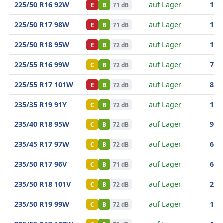
Goodride SA37
225/50 R16 92W
auf Lager
147
E
B
71 dB
Goodride SA37
225/50 R17 98W
auf Lager
147
E
B
71 dB
Goodride SA37
225/50 R18 95W
auf Lager
157
E
B
72 dB
Goodride SA37
225/55 R16 99W
auf Lager
72
,8
C
B
72 dB
Goodride SA37
225/55 R17 101W
auf Lager
84
,9
E
B
72 dB
Goodride SA37
235/35 R19 91Y
auf Lager
154
C
B
72 dB
Goodride SA37
235/40 R18 95W
auf Lager
93
,7
C
B
72 dB
Goodride SA37
235/45 R17 97W
auf Lager
66
,1
C
B
72 dB
Goodride SA37
235/50 R17 96V
auf Lager
64
,2
C
B
71 dB
Goodride SA37
235/50 R18 101V
auf Lager
201
C
B
72 dB
Goodride SA37
235/50 R19 99W
auf Lager
112
C
B
72 dB