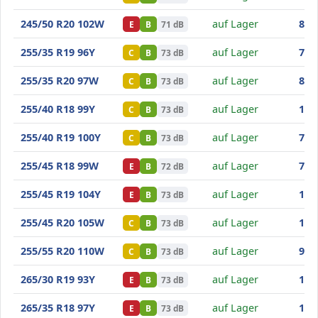
Goodride SA37
245/50 R20 102W
auf Lager
86
,1
E
B
71 dB
Goodride SA37
255/35 R19 96Y
auf Lager
70
,8
C
B
73 dB
Goodride SA37
255/35 R20 97W
auf Lager
81
,5
C
B
73 dB
Goodride SA37
255/40 R18 99Y
auf Lager
167
C
B
73 dB
Goodride SA37
255/40 R19 100Y
auf Lager
71
,9
C
B
73 dB
Goodride SA37
255/45 R18 99W
auf Lager
73
,5
E
B
72 dB
Goodride SA37
255/45 R19 104Y
auf Lager
183
E
B
73 dB
Goodride SA37
255/45 R20 105W
auf Lager
197
C
B
73 dB
Goodride SA37
255/55 R20 110W
auf Lager
91
,7
C
B
73 dB
Goodride SA37
265/30 R19 93Y
auf Lager
120
E
B
73 dB
Goodride SA37
265/35 R18 97Y
auf Lager
106
E
B
73 dB