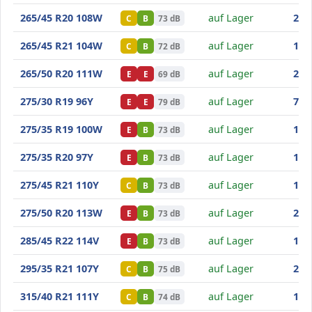
Goodride SA37
265/45 R20 108W
auf Lager
203
C
B
73 dB
Goodride SA37
265/45 R21 104W
auf Lager
140
C
B
72 dB
Goodride SA37
265/50 R20 111W
auf Lager
209
E
E
69 dB
Goodride SA37
275/30 R19 96Y
auf Lager
79
,0
E
E
79 dB
Goodride SA37
275/35 R19 100W
auf Lager
1.0
E
B
73 dB
Goodride SA37
275/35 R20 97Y
auf Lager
169
E
B
73 dB
Goodride SA37
275/45 R21 110Y
auf Lager
102
C
B
73 dB
Goodride SA37
275/50 R20 113W
auf Lager
239
E
B
73 dB
Goodride SA37
285/45 R22 114V
auf Lager
106
E
B
73 dB
Goodride SA37
295/35 R21 107Y
auf Lager
228
C
B
75 dB
Goodride SA37
315/40 R21 111Y
auf Lager
131
C
B
74 dB