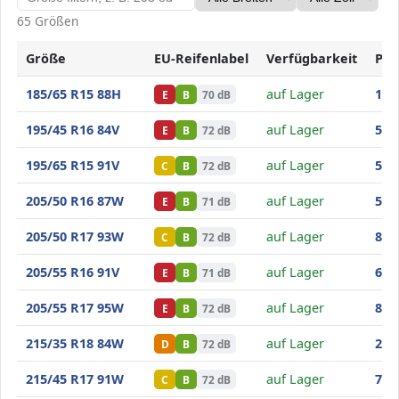
65 Größen
Größe
EU-Reifenlabel
Verfügbarkeit
Pre
Goodride SA37
185/65 R15 88H
auf Lager
118
E
B
70 dB
Goodride SA37
195/45 R16 84V
auf Lager
51
,3
E
B
72 dB
Goodride SA37
195/65 R15 91V
auf Lager
51
,4
C
B
72 dB
Goodride SA37
205/50 R16 87W
auf Lager
56
,6
E
B
71 dB
Goodride SA37
205/50 R17 93W
auf Lager
81
,1
C
B
72 dB
Goodride SA37
205/55 R16 91V
auf Lager
60
,4
E
B
71 dB
Goodride SA37
205/55 R17 95W
auf Lager
82
,5
E
B
72 dB
Goodride SA37
215/35 R18 84W
auf Lager
291
D
B
72 dB
Goodride SA37
215/45 R17 91W
auf Lager
73
,3
C
B
72 dB