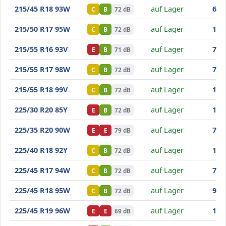
Goodride SA37
215/45 R18 93W
auf Lager
65
,0
C
B
72 dB
Goodride SA37
215/50 R17 95W
auf Lager
143
C
B
72 dB
Goodride SA37
215/55 R16 93V
auf Lager
78
,2
E
B
71 dB
Goodride SA37
215/55 R17 98W
auf Lager
76
,8
C
B
72 dB
Goodride SA37
215/55 R18 99V
auf Lager
102
C
B
72 dB
Goodride SA37
225/30 R20 85Y
auf Lager
157
E
B
72 dB
Goodride SA37
225/35 R20 90W
auf Lager
75
,4
E
E
79 dB
Goodride SA37
225/40 R18 92Y
auf Lager
133
C
B
72 dB
Goodride SA37
225/45 R17 94W
auf Lager
71
,1
C
B
72 dB
Goodride SA37
225/45 R18 95W
auf Lager
93
,8
C
B
72 dB
Goodride SA37
225/45 R19 96W
auf Lager
156
E
E
69 dB