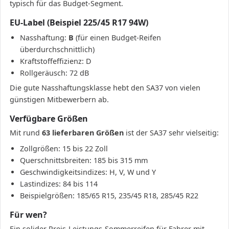
typisch für das Budget-Segment.
EU-Label (Beispiel 225/45 R17 94W)
Nasshaftung:
B
(für einen Budget-Reifen
überdurchschnittlich)
Kraftstoffeffizienz: D
Rollgeräusch: 72 dB
Die gute Nasshaftungsklasse hebt den SA37 von vielen
günstigen Mitbewerbern ab.
Verfügbare Größen
Mit rund
63 lieferbaren Größen
ist der SA37 sehr vielseitig:
Zollgrößen: 15 bis 22 Zoll
Querschnittsbreiten: 185 bis 315 mm
Geschwindigkeitsindizes: H, V, W und Y
Lastindizes: 84 bis 114
Beispielgrößen: 185/65 R15, 235/45 R18, 285/45 R22
Für wen?
Ein solider Preis-Leistungs-Sommerreifen für Fahrer mit