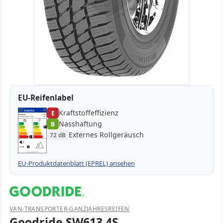
EU-Reifenlabel
Kraftstoffeffizienz
EPREL
ENERG
E
453689
Goodride
GR13396
215/65 R16C 109R
C2
Nasshaftung
B
A
A
B
B
B
C
C
Externes Rollgeräusch
72 dB
D
D
E
E
E
72 dB
B
Verordnung (EU) 2020/740
EU-Produktdatenblatt (EPREL) ansehen
VAN-TRANSPORTER-GANZJAHRESREIFEN
Goodride SW613 4S