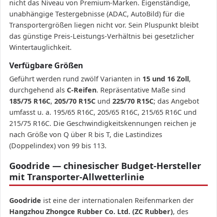
nicht das Niveau von Premium-Marken. Eigenständige,
unabhängige Testergebnisse (ADAC, AutoBild) für die
Transportergrößen liegen nicht vor. Sein Pluspunkt bleibt
das günstige Preis-Leistungs-Verhältnis bei gesetzlicher
Wintertauglichkeit.
Verfügbare Größen
Geführt werden rund zwölf Varianten in
15 und 16 Zoll
,
durchgehend als
C-Reifen
. Repräsentative Maße sind
185/75 R16C
,
205/70 R15C
und
225/70 R15C
; das Angebot
umfasst u. a. 195/65 R16C, 205/65 R16C, 215/65 R16C und
215/75 R16C. Die Geschwindigkeitskennungen reichen je
nach Größe von Q über R bis T, die Lastindizes
(Doppelindex) von 99 bis 113.
Goodride — chinesischer Budget-Hersteller
mit Transporter-Allwetterlinie
Goodride
ist eine der internationalen Reifenmarken der
Hangzhou Zhongce Rubber Co. Ltd. (ZC Rubber)
, des