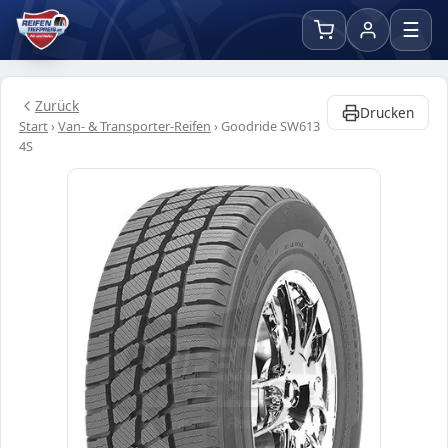
☰
Zurück
Drucken
Start
›
Van- & Transporter-Reifen
›
Goodride SW613
4S