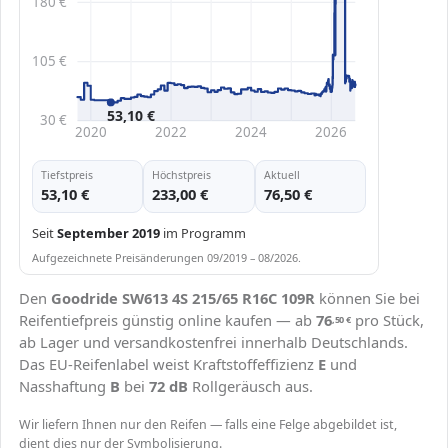
180 €
105 €
53,10 €
30 €
2020
2022
2024
2026
Tiefstpreis
Höchstpreis
Aktuell
53,10 €
233,00 €
76,50 €
Seit
September 2019
im Programm
Aufgezeichnete Preisänderungen 09/2019 – 08/2026.
Den
Goodride SW613 4S 215/65 R16C 109R
können Sie bei
Reifentiefpreis günstig online kaufen — ab
76
pro Stück,
,50
€
ab Lager und versandkostenfrei innerhalb Deutschlands.
Das EU-Reifenlabel weist Kraftstoffeffizienz
E
und
Nasshaftung
B
bei
72 dB
Rollgeräusch aus.
Wir liefern Ihnen nur den Reifen — falls eine Felge abgebildet ist,
dient dies nur der Symbolisierung.