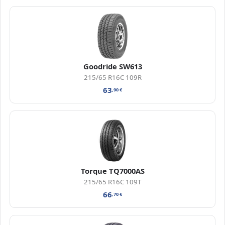
Goodride SW613
215/65 R16C 109R
63
,90
€
Torque TQ7000AS
215/65 R16C 109T
66
,70
€