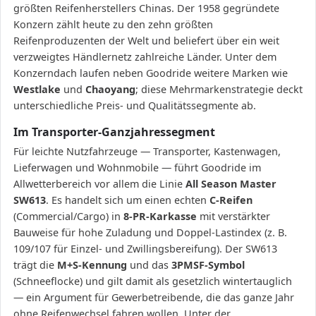
größten Reifenherstellers Chinas. Der 1958 gegründete
Konzern zählt heute zu den zehn größten
Reifenproduzenten der Welt und beliefert über ein weit
verzweigtes Händlernetz zahlreiche Länder. Unter dem
Konzerndach laufen neben Goodride weitere Marken wie
Westlake
und
Chaoyang
; diese Mehrmarkenstrategie deckt
unterschiedliche Preis- und Qualitätssegmente ab.
Im Transporter-Ganzjahressegment
Für leichte Nutzfahrzeuge — Transporter, Kastenwagen,
Lieferwagen und Wohnmobile — führt Goodride im
Allwetterbereich vor allem die Linie
All Season Master
SW613
. Es handelt sich um einen echten
C-Reifen
(Commercial/Cargo) in
8-PR-Karkasse
mit verstärkter
Bauweise für hohe Zuladung und Doppel-Lastindex (z. B.
109/107 für Einzel- und Zwillingsbereifung). Der SW613
trägt die
M+S-Kennung
und das
3PMSF-Symbol
(Schneeflocke) und gilt damit als gesetzlich wintertauglich
— ein Argument für Gewerbetreibende, die das ganze Jahr
ohne Reifenwechsel fahren wollen. Unter der