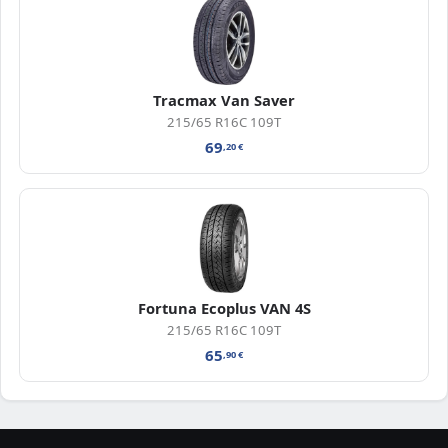
Tracmax Van Saver
215/65 R16C 109T
69
,20
€
Fortuna Ecoplus VAN 4S
215/65 R16C 109T
65
,90
€