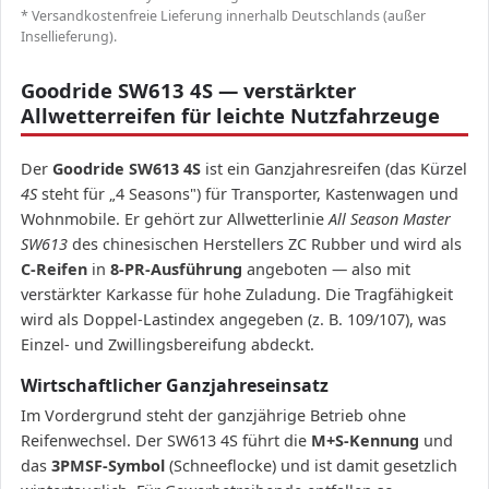
* Versandkostenfreie Lieferung innerhalb Deutschlands (außer
Insellieferung).
Goodride SW613 4S — verstärkter
Allwetterreifen für leichte Nutzfahrzeuge
Der
Goodride SW613 4S
ist ein Ganzjahresreifen (das Kürzel
4S
steht für „4 Seasons") für Transporter, Kastenwagen und
Wohnmobile. Er gehört zur Allwetterlinie
All Season Master
SW613
des chinesischen Herstellers ZC Rubber und wird als
C-Reifen
in
8-PR-Ausführung
angeboten — also mit
verstärkter Karkasse für hohe Zuladung. Die Tragfähigkeit
wird als Doppel-Lastindex angegeben (z. B. 109/107), was
Einzel- und Zwillingsbereifung abdeckt.
Wirtschaftlicher Ganzjahreseinsatz
Im Vordergrund steht der ganzjährige Betrieb ohne
Reifenwechsel. Der SW613 4S führt die
M+S-Kennung
und
das
3PMSF-Symbol
(Schneeflocke) und ist damit gesetzlich