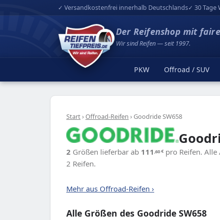
✓ Versandkostenfrei innerhalb Deutschlands
✓ 30 Tage 
Der Reifenshop mit fair
Wir sind Reifen — seit 1997.
PKW
Offroad / SUV
Start
›
Offroad-Reifen
›
Goodride SW658
Goodri
2
Größen lieferbar ab
111
pro Reifen. Alle
,60
€
2 Reifen.
Mehr aus Offroad-Reifen ›
Alle Größen des Goodride SW658