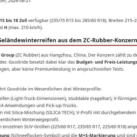
.com, 2026-06-21
15 bis 18 Zoll
verfügbar (235/75 R15 bis 285/60 R18). Breiten 215–
nd
H
(max. 210 km/h).
Geländewinterreifen aus dem ZC-Rubber-Konzer
 Group
(ZC Rubber) aus Hangzhou, China. Der Konzern zählt zu de
der. Goodride besetzt dabei klar das
Budget- und Preis-Leistun
ungen, aber keine Premiumleistung in anspruchsvollen Tests.
hrt Goodride im Wesentlichen drei Winterprofile:
reifen (Light-Truck-Dimensionen), studdable (nagelbar), V-förmiges
 4x4-Anwendungen und Pick-up-Trucks.
n mit Silica-Mischung (SILICA TECH), V-Profil mit durchgehendem 
gentlichem Winterwegeprofil.
in einzelnen SUV-Größen (225/60 R17, 235/65 R17, 225/60 R18) ang
nung
(Schneeflocken-Symbol) und die
M+S-Markierung
und sind d