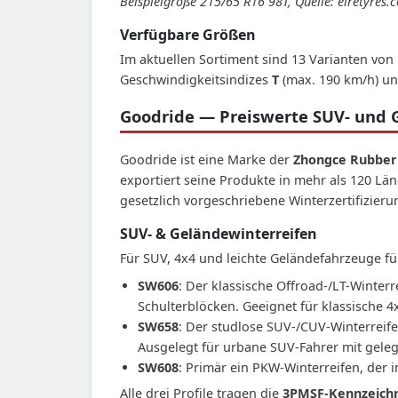
Beispielgröße 215/65 R16 98T, Quelle: eiretyres
Verfügbare Größen
Im aktuellen Sortiment sind 13 Varianten von
Geschwindigkeitsindizes
T
(max. 190 km/h) u
Goodride — Preiswerte SUV- und 
Goodride ist eine Marke der
Zhongce Rubber
exportiert seine Produkte in mehr als 120 Län
gesetzlich vorgeschriebene Winterzertifizier
SUV- & Geländewinterreifen
Für SUV, 4x4 und leichte Geländefahrzeuge fü
SW606
: Der klassische Offroad-/LT-Winter
Schulterblöcken. Geeignet für klassische
SW658
: Der studlose SUV-/CUV-Winterreife
Ausgelegt für urbane SUV-Fahrer mit gele
SW608
: Primär ein PKW-Winterreifen, der 
Alle drei Profile tragen die
3PMSF-Kennzeich