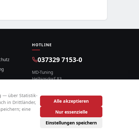
HOTLINE
037329 7153-0
chutz
ng
MD-Tuning
Helbigsdorf 83
09619 Mulda, Deutschland
 — über Statistik-
Alle akzeptieren
h in Drittländer,
speichern; eine
Nur essenzielle
Einstellungen speichern
2026 Reifentiefpreis | Der Reifenshop mit fairen Preisen