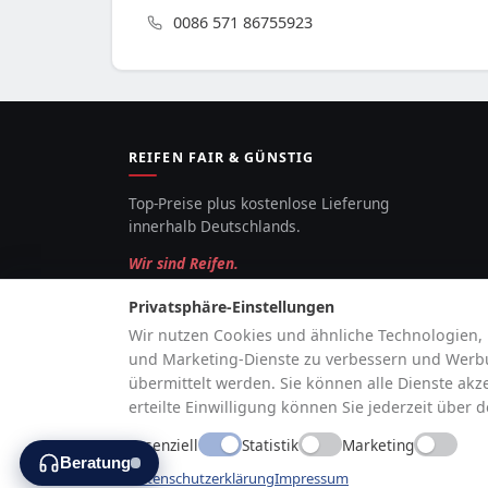
0086 571 86755923
REIFEN FAIR & GÜNSTIG
Top-Preise plus kostenlose Lieferung
innerhalb Deutschlands.
Wir sind Reifen.
Privatsphäre-Einstellungen
Wir nutzen Cookies und ähnliche Technologien, 
und Marketing-Dienste zu verbessern und Werbun
übermittelt werden. Sie können alle Dienste akz
erteilte Einwilligung können Sie jederzeit über 
Essenziell
Statistik
Marketing
Beratung
Vertrag widerrufen
Verträge mit uns können 
Datenschutzerklärung
Impressum