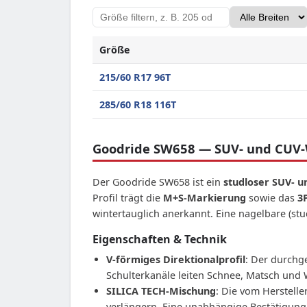
Größe
Goodride SW658
215/60 R17 96T
Goodride SW658
285/60 R18 116T
Goodride SW658 — SUV- und CUV-W
Der Goodride SW658 ist ein
studloser SUV- u
Profil trägt die
M+S-Markierung
sowie das
3
wintertauglich anerkannt. Eine nagelbare (st
Eigenschaften & Technik
V-förmiges Direktionalprofil
: Der durchg
Schulterkanäle leiten Schnee, Matsch und 
SILICA TECH-Mischung
: Die vom Herstelle
verlängern. Eine unabhängige Bestätigung d