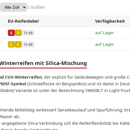
2 Größen
EU-Reifenlabel
Verfügbarkeit
auf Lager
E
C
72 dB
auf Lager
C
C
74 dB
interreifen mit Silica-Mischung
nd CUV-Winterreifen
, der explizit für Geländewagen und große 
PMSF-Symbol
(Schneeflocke im Bergsymbol) und ist damit in Deuts
uddable) Variante ist unter der Bezeichnung SW658LT in Light-Truc
ehende Mittelsteg verbessert Geradeauslauf und Spurführung; bre
Wasser ab.
r angegebene Silica-Verbindung soll die Reifenflexibilität bei Kälte
ieser Angabe liegt nicht vor.