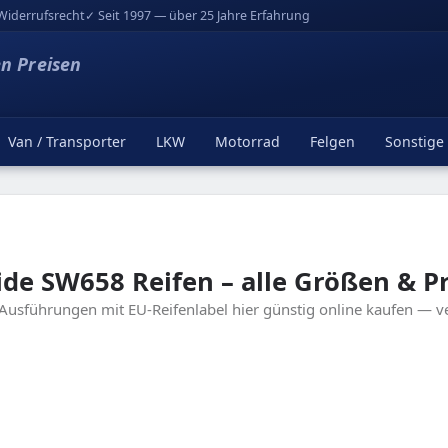
Widerrufsrecht
✓ Seit 1997 — über 25 Jahre Erfahrung
en Preisen
Van / Transporter
LKW
Motorrad
Felgen
Sonstige
de SW658 Reifen – alle Größen & Pr
 Ausführungen mit EU-Reifenlabel hier günstig online kaufen — 