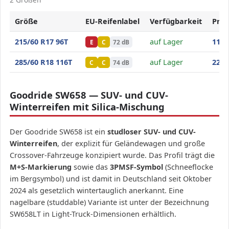
Größe
EU-Reifenlabel
Verfügbarkeit
Prei
Goodride SW658
215/60 R17 96T
auf Lager
111
,6
E
C
72 dB
Goodride SW658
285/60 R18 116T
auf Lager
226
,7
C
C
74 dB
Goodride SW658 — SUV- und CUV-
Winterreifen mit Silica-Mischung
Der Goodride SW658 ist ein
studloser SUV- und CUV-
Winterreifen
, der explizit für Geländewagen und große
Crossover-Fahrzeuge konzipiert wurde. Das Profil trägt die
M+S-Markierung
sowie das
3PMSF-Symbol
(Schneeflocke
im Bergsymbol) und ist damit in Deutschland seit Oktober
2024 als gesetzlich wintertauglich anerkannt. Eine
nagelbare (studdable) Variante ist unter der Bezeichnung
SW658LT in Light-Truck-Dimensionen erhältlich.