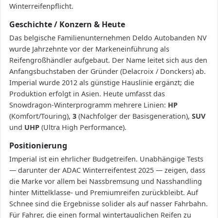
Winterreifenpflicht.
Geschichte / Konzern & Heute
Das belgische Familienunternehmen Deldo Autobanden NV
wurde Jahrzehnte vor der Markeneinführung als
Reifengroßhändler aufgebaut. Der Name leitet sich aus den
Anfangsbuchstaben der Gründer (Delacroix / Donckers) ab.
Imperial wurde 2012 als günstige Hauslinie ergänzt; die
Produktion erfolgt in Asien. Heute umfasst das
Snowdragon-Winterprogramm mehrere Linien:
HP
(Komfort/Touring),
3
(Nachfolger der Basisgeneration),
SUV
und
UHP
(Ultra High Performance).
Positionierung
Imperial ist ein ehrlicher Budgetreifen. Unabhängige Tests
— darunter der ADAC Winterreifentest 2025 — zeigen, dass
die Marke vor allem bei Nassbremsung und Nasshandling
hinter Mittelklasse- und Premiumreifen zurückbleibt. Auf
Schnee sind die Ergebnisse solider als auf nasser Fahrbahn.
Für Fahrer, die einen formal wintertauglichen Reifen zu