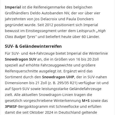
Imperial
ist die Reifeneigenmarke des belgischen
Großhändlers Deldo Autobanden NV, der vor über vier
Jahrzehnten von Jos Delacroix und Paula Donckers
gegründet wurde. Seit 2012 positioniert sich Imperial
bewusst im Einstiegssegment unter dem Leitspruch
„High
Class Budget Tyres"
und beliefert heute über 60 Länder.
SUV- & Geländewinterreifen
Für SUV- und 4x4-Fahrzeuge bietet Imperial die Winterlinie
Snowdragon SUV
an, die in Größen von 16 bis 20 Zoll
speziell auf erhöhte Fahrzeuggewichte und größere
Reifenquerschnitte ausgelegt ist. Ergänzt wird das
Sortiment durch den
Snowdragon UHP
, der in SUV-nahen
Dimensionen bis 21 Zoll (z. B. 295/35 R21) verfügbar ist und
auf Sport-SUV sowie leistungsstarke Geländefahrzeuge
zielt. Alle aktuellen Snowdragon-Linien tragen die
gesetzlich vorgeschriebene Winterkennung
M+S
sowie das
3PMSF
-Bergpiktogramm mit Schneeflocke und erfüllen
damit die seit Oktober 2024 in Deutschland geltende