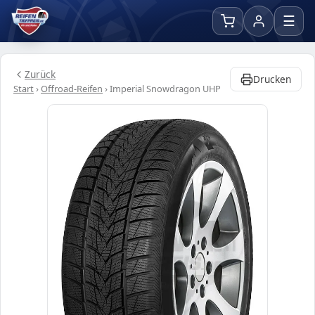
☰
Zurück
Drucken
Start
›
Offroad-Reifen
›
Imperial Snowdragon UHP