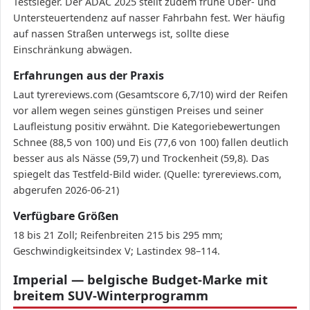
Testsieger. Der ADAC 2025 stellt zudem frühe Über- und
Untersteuertendenz auf nasser Fahrbahn fest. Wer häufig
auf nassen Straßen unterwegs ist, sollte diese
Einschränkung abwägen.
Erfahrungen aus der Praxis
Laut tyrereviews.com (Gesamtscore 6,7/10) wird der Reifen
vor allem wegen seines günstigen Preises und seiner
Laufleistung positiv erwähnt. Die Kategoriebewertungen
Schnee (88,5 von 100) und Eis (77,6 von 100) fallen deutlich
besser aus als Nässe (59,7) und Trockenheit (59,8). Das
spiegelt das Testfeld-Bild wider. (Quelle: tyrereviews.com,
abgerufen 2026-06-21)
Verfügbare Größen
18 bis 21 Zoll; Reifenbreiten 215 bis 295 mm;
Geschwindigkeitsindex V; Lastindex 98–114.
Imperial — belgische Budget-Marke mit
breitem SUV-Winterprogramm