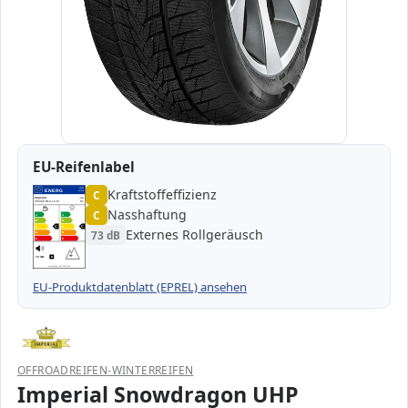
EU-Reifenlabel
Kraftstoffeffizienz
EPREL
ENERG
C
547309
Imperial
IN339
255/60 R18 112V
C1
Nasshaftung
C
A
A
B
B
C
C
C
C
Externes Rollgeräusch
73 dB
D
D
E
E
73 dB
B
Verordnung (EU) 2020/740
EU-Produktdatenblatt (EPREL) ansehen
OFFROADREIFEN-WINTERREIFEN
Imperial Snowdragon UHP