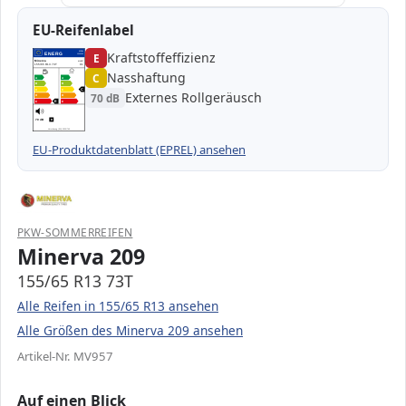
EU-Reifenlabel
Kraftstoffeffizienz
EPREL
ENERG
E
1000000
Minerva
MV957
155/65 R13 73T
C1
Nasshaftung
C
A
A
B
B
C
C
C
Externes Rollgeräusch
70 dB
D
D
E
E
E
70 dB
B
Verordnung (EU) 2020/740
EU-Produktdatenblatt (EPREL) ansehen
PKW-SOMMERREIFEN
Minerva 209
155/65 R13 73T
Alle Reifen in 155/65 R13 ansehen
Alle Größen des Minerva 209 ansehen
Artikel-Nr. MV957
Auf einen Blick