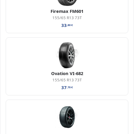
Firemax FM601
155/65 R13 73T
33
,80
€
Ovation VI-682
155/65 R13 73T
37
,70
€