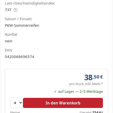
Last-/Geschwindigkeitsindex
73T
?
Saison / Einsatz
PKW-Sommerreifen
Runflat
nein
EAN
5420068696574
38
,50
€
pro Stück, inkl. MwSt.*
✓ auf Lager — 2–5 Werktage
In den Warenkorb
Gesamt
154
Menge
,00
€