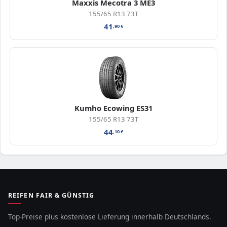
Maxxis Mecotra 3 ME3
155/65 R13 73T
41
,90
€
Kumho Ecowing ES31
155/65 R13 73T
44
,10
€
REIFEN FAIR & GÜNSTIG
Top-Preise plus kostenlose Lieferung innerhalb Deutschlands.