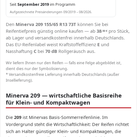
Seit
September 2019
im Programm
Aufgezeichnete Preisänderungen 09/2019 – 08/2026.
Den
Minerva 209 155/65 R13 73T
können Sie bei
Reifentiefpreis günstig online kaufen — ab
38
pro Stück,
,50
€
ab Lager und versandkostenfrei innerhalb Deutschlands.
Das EU-Reifenlabel weist Kraftstoffeffizienz
E
und
Nasshaftung
C
bei
70 dB
Rollgeräusch aus.
Wir liefern Ihnen nur den Reifen — falls eine Felge abgebildet ist,
dient dies nur der Symbolisierung.
* Versandkostenfreie Lieferung innerhalb Deutschlands (außer
Insellieferung).
Minerva 209 — wirtschaftliche Basisreihe
für Klein- und Kompaktwagen
Die
209
ist Minervas Basis-Sommerreifenlinie. Im
Vordergrund steht die Wirtschaftlichkeit: Der Reifen richtet
sich an Halter günstiger Klein- und Kompaktwagen, die