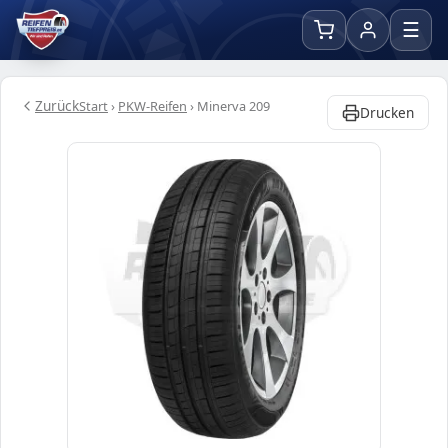
☰
Zurück
Start
›
PKW-Reifen
›
Minerva 209
Drucken