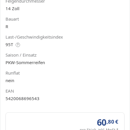
Felgendurchmesser
14 Zoll
Bauart
R
Last-/Geschwindigkeitsindex
95T
?
Saison / Einsatz
PKW-Sommerreifen
Runflat
nein
EAN
5420068696543
60
,80
€
pro Stück, inkl. MwSt.*