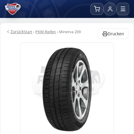
☰
Zurück
Start
›
PKW-Reifen
›
Minerva 209
Drucken