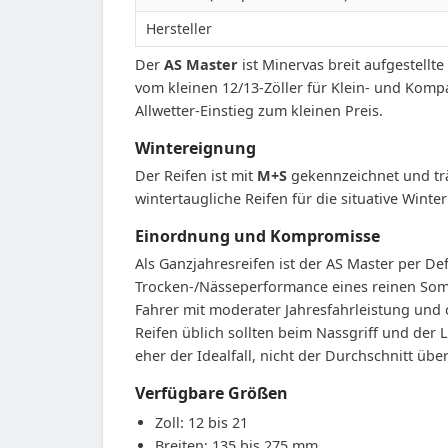
Hersteller
Der
AS Master
ist Minervas breit aufgestell
vom kleinen 12/13-Zöller für Klein- und Komp
Allwetter-Einstieg zum kleinen Preis.
Wintereignung
Der Reifen ist mit
M+S
gekennzeichnet und trä
wintertaugliche Reifen für die situative Wint
Einordnung und Kompromisse
Als Ganzjahresreifen ist der AS Master per De
Trocken-/Nässeperformance eines reinen Somme
Fahrer mit moderater Jahresfahrleistung und 
Reifen üblich sollten beim Nassgriff und der 
eher der Idealfall, nicht der Durchschnitt übe
Verfügbare Größen
Zoll: 12 bis 21
Breiten: 135 bis 275 mm