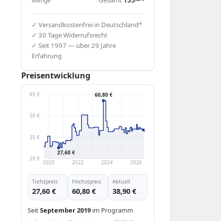
Menge
✓ Versandkostenfrei in Deutschland*
✓ 30 Tage Widerrufsrecht
✓ Seit 1997 — über 29 Jahre
Erfahrung
Preisentwicklung
60,80 €
65 €
50 €
35 €
27,60 €
20 €
2020
2022
2024
2026
Tiefstpreis
Höchstpreis
Aktuell
27,60 €
60,80 €
38,90 €
Seit
September 2019
im Programm