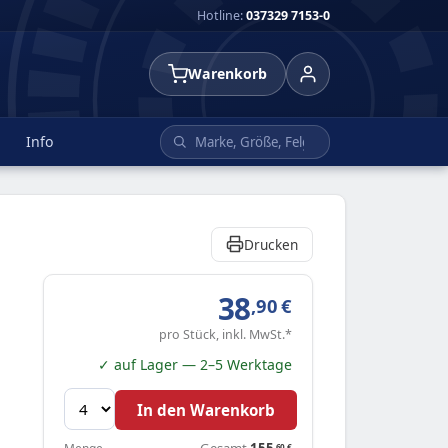
Hotline:
037329 7153-0
Warenkorb
Info
Drucken
38
,90
€
pro Stück, inkl. MwSt.*
✓ auf Lager — 2–5 Werktage
In den Warenkorb
Gesamt
155
,60
€