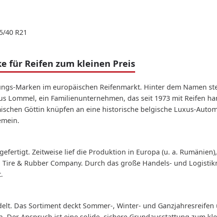
55/40 R21
 für Reifen zum kleinen Preis
tungs-Marken im europäischen Reifenmarkt. Hinter dem Namen ste
s Lommel, ein Familienunternehmen, das seit 1973 mit Reifen han
ischen Göttin knüpfen an eine historische belgische Luxus-Aut
emein.
fertigt. Zeitweise lief die Produktion in Europa (u. a. Rumänien
a Tire & Rubber Company. Durch das große Handels- und Logistikn
.
elt. Das Sortiment deckt Sommer-, Winter- und Ganzjahresreife
Der Anspruch ist eine solide, sichere Grundausstattung zum klei