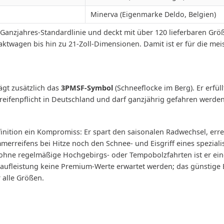
Minerva (Eigenmarke Deldo, Belgien)
te Ganzjahres-Standardlinie und deckt mit über 120 lieferbaren 
aktwagen bis hin zu 21-Zoll-Dimensionen. Damit ist er für die me
gt zusätzlich das
3PMSF-Symbol
(Schneeflocke im Berg). Er erfül
erreifenpflicht in Deutschland und darf ganzjährig gefahren werden
finition ein Kompromiss: Er spart den saisonalen Radwechsel, erre
rreifens bei Hitze noch den Schnee- und Eisgriff eines spezialis
ohne regelmäßige Hochgebirgs- oder Tempobolzfahrten ist er eine
Laufleistung keine Premium-Werte erwartet werden; das günstige E
r alle Größen.