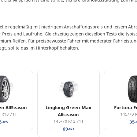
le regelmäßig mit niedrigem Anschaffungspreis und leisem Abrol
 Preis und Laufruhe. Gleichzeitig zeigen dieselben Tests die typ
mium-Reifen. Für preisbewusste Fahrer mit moderater Fahrleistun
gt, sollte das im Hinterkopf behalten.
en AllSeason
Linglong Green-Max
Fortuna E
 R13 71T
Allseason
145/70 
145/70 R13 71T
5
35
,10
€
,
69
,60
€