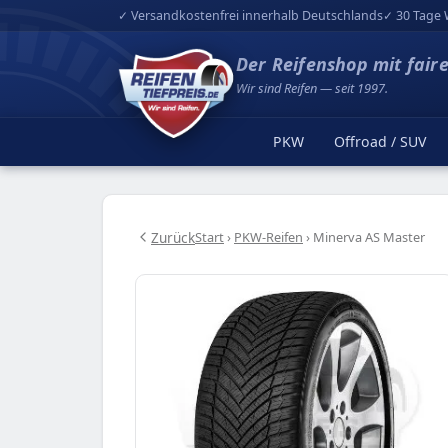
✓ Versandkostenfrei innerhalb Deutschlands
✓ 30 Tage 
Der Reifenshop mit fair
Wir sind Reifen — seit 1997.
PKW
Offroad / SUV
Zurück
Start
›
PKW-Reifen
›
Minerva AS Master