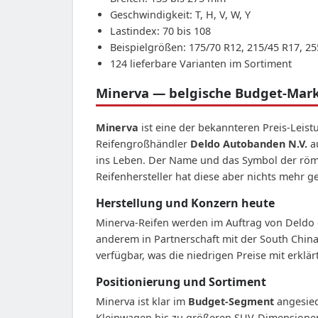
Geschwindigkeit: T, H, V, W, Y
Lastindex: 70 bis 108
Beispielgrößen: 175/70 R12, 215/45 R17, 2
124 lieferbare Varianten im Sortiment
Minerva — belgische Budget-Marke
Minerva
ist eine der bekannteren Preis-Leis
Reifengroßhändler
Deldo Autobanden N.V.
au
ins Leben. Der Name und das Symbol der röm
Reifenhersteller hat diese aber nichts mehr g
Herstellung und Konzern heute
Minerva-Reifen werden im Auftrag von Deldo ge
anderem in Partnerschaft mit der South Chin
verfügbar, was die niedrigen Preise mit erklärt
Positionierung und Sortiment
Minerva ist klar im
Budget-Segment
angesied
Kleinwagen bis zu größeren SUV-Dimensionen. 