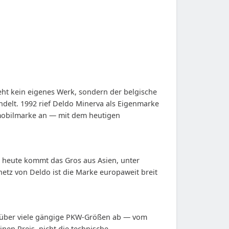
ht kein eigenes Werk, sondern der belgische
delt. 1992 rief Deldo Minerva als Eigenmarke
omobilmarke an — mit dem heutigen
), heute kommt das Gros aus Asien, unter
etz von Deldo ist die Marke europaweit breit
n über viele gängige PKW-Größen ab — vom
nen Preis, nicht die technische