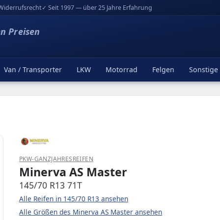
Widerrufsrecht
✓ Seit 1997 — über 25 Jahre Erfahrung
en Preisen
Van / Transporter
LKW
Motorrad
Felgen
Sonstige
PKW-GANZJAHRESREIFEN
Minerva AS Master
145/70 R13 71T
Alle Reifen in 145/70 R13 ansehen
Alle Größen des Minerva AS Master ansehen