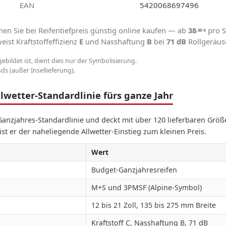
EAN
5420068697496
en Sie bei Reifentiefpreis günstig online kaufen — ab
38
pro S
,90
€
ist Kraftstoffeffizienz
E
und Nasshaftung
B
bei
71 dB
Rollgeräus
gebildet ist, dient dies nur der Symbolisierung.
s (außer Insellieferung).
lwetter-Standardlinie fürs ganze Jahr
 Ganzjahres-Standardlinie und deckt mit über 120 lieferbaren Größe
ist er der naheliegende Allwetter-Einstieg zum kleinen Preis.
Wert
Budget-Ganzjahresreifen
M+S und 3PMSF (Alpine-Symbol)
12 bis 21 Zoll, 135 bis 275 mm Breite
Kraftstoff C, Nasshaftung B, 71 dB