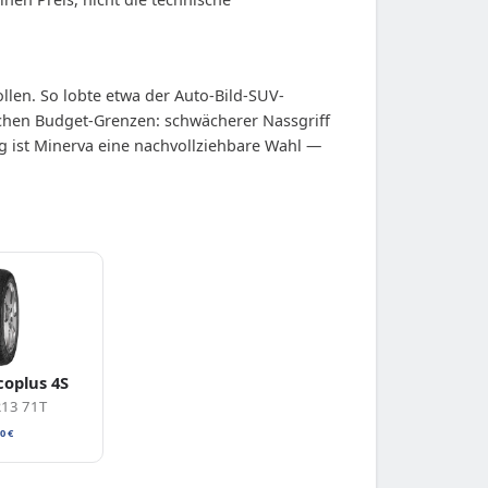
len. So lobte etwa der Auto-Bild-SUV-
ischen Budget-Grenzen: schwächerer Nassgriff
g ist Minerva eine nachvollziehbare Wahl —
coplus 4S
R13 71T
10
€