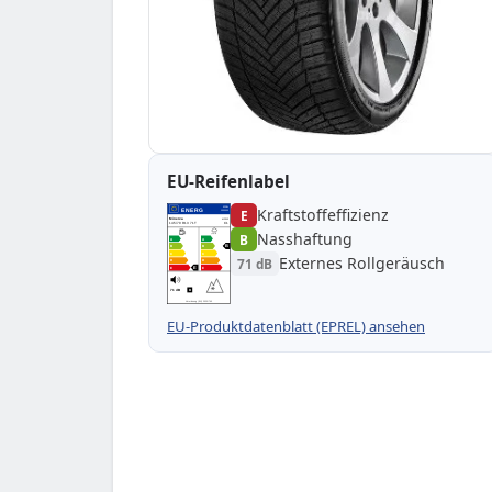
EU-Reifenlabel
Kraftstoffeffizienz
EPREL
ENERG
E
1000000
Minerva
MF212
145/70 R13 71T
C1
Nasshaftung
B
A
A
B
B
B
C
C
Externes Rollgeräusch
71 dB
D
D
E
E
E
71 dB
B
Verordnung (EU) 2020/740
EU-Produktdatenblatt (EPREL) ansehen