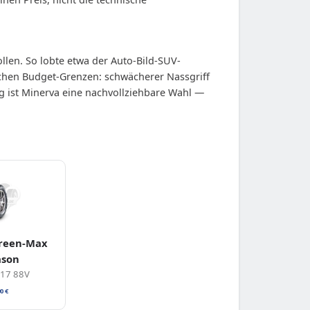
len. So lobte etwa der Auto-Bild-SUV-
ischen Budget-Grenzen: schwächerer Nassgriff
g ist Minerva eine nachvollziehbare Wahl —
Green-Max
ason
R17 88V
90
€