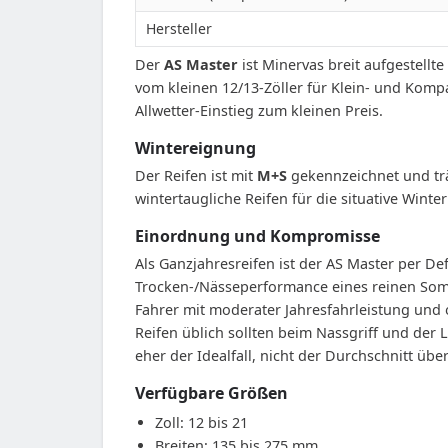
Hersteller
Der
AS Master
ist Minervas breit aufgestell
vom kleinen 12/13-Zöller für Klein- und Komp
Allwetter-Einstieg zum kleinen Preis.
Wintereignung
Der Reifen ist mit
M+S
gekennzeichnet und trä
wintertaugliche Reifen für die situative Wint
Einordnung und Kompromisse
Als Ganzjahresreifen ist der AS Master per De
Trocken-/Nässeperformance eines reinen Somme
Fahrer mit moderater Jahresfahrleistung und 
Reifen üblich sollten beim Nassgriff und der 
eher der Idealfall, nicht der Durchschnitt übe
Verfügbare Größen
Zoll: 12 bis 21
Breiten: 135 bis 275 mm