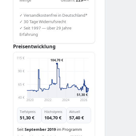
Menge
✓ Versandkostenfrei in Deutschland*
✓ 30 Tage Widerrufsrecht
✓ Seit 1997 — über 29 Jahre
Erfahrung
Preisentwicklung
115 €
104,70 €
90 €
65 €
51,30 €
40 €
2020
2022
2024
2026
Tiefstpreis
Höchstpreis
Aktuell
51,30 €
104,70 €
57,40 €
Seit
September 2019
im Programm