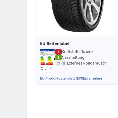
EU-Reifenlabel
Kraftstoffeffizienz
EPREL
ENERG
E
1000000
Minerva
MF273
205/45 R17 88W
C1
Nasshaftung
B
A
A
B
B
B
C
C
Externes Rollgeräusch
71 dB
D
D
E
E
E
71 dB
B
Verordnung (EU) 2020/740
EU-Produktdatenblatt (EPREL) ansehen