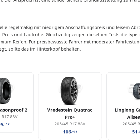
le regelmäßig mit niedrigem Anschaffungspreis und leisem Abrol
 Preis und Laufruhe. Gleichzeitig zeigen dieselben Tests die typ
mium-Reifen. Für preisbewusste Fahrer mit moderater Fahrleistun
gt, sollte das im Hinterkopf behalten.
asonproof 2
Vredestein Quatrac
Linglong 
 R17 88V
Pro+
Allse
205/45 R17 88V
205/45 
09
,10
€
106
51
,40
€
,