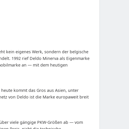
ht kein eigenes Werk, sondern der belgische
delt. 1992 rief Deldo Minerva als Eigenmarke
omobilmarke an — mit dem heutigen
), heute kommt das Gros aus Asien, unter
etz von Deldo ist die Marke europaweit breit
n über viele gängige PKW-Größen ab — vom
nen Preis, nicht die technische