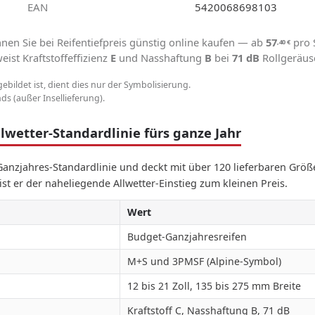
EAN
5420068698103
nen Sie bei Reifentiefpreis günstig online kaufen — ab
57
pro 
,40
€
ist Kraftstoffeffizienz
E
und Nasshaftung
B
bei
71 dB
Rollgeräus
gebildet ist, dient dies nur der Symbolisierung.
s (außer Insellieferung).
lwetter-Standardlinie fürs ganze Jahr
 Ganzjahres-Standardlinie und deckt mit über 120 lieferbaren Größe
ist er der naheliegende Allwetter-Einstieg zum kleinen Preis.
Wert
Budget-Ganzjahresreifen
M+S und 3PMSF (Alpine-Symbol)
12 bis 21 Zoll, 135 bis 275 mm Breite
Kraftstoff C, Nasshaftung B, 71 dB