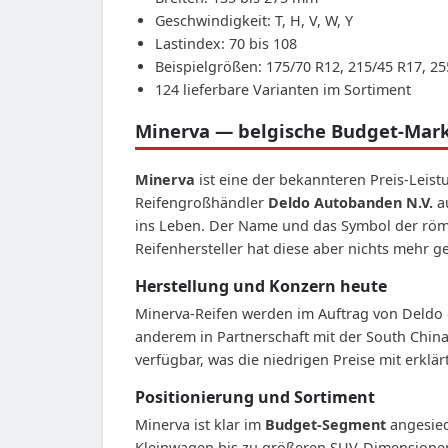
Geschwindigkeit: T, H, V, W, Y
Lastindex: 70 bis 108
Beispielgrößen: 175/70 R12, 215/45 R17, 2
124 lieferbare Varianten im Sortiment
Minerva — belgische Budget-Marke
Minerva
ist eine der bekannteren Preis-Leis
Reifengroßhändler
Deldo Autobanden N.V.
au
ins Leben. Der Name und das Symbol der röm
Reifenhersteller hat diese aber nichts mehr g
Herstellung und Konzern heute
Minerva-Reifen werden im Auftrag von Deldo ge
anderem in Partnerschaft mit der South Chin
verfügbar, was die niedrigen Preise mit erklärt
Positionierung und Sortiment
Minerva ist klar im
Budget-Segment
angesied
Kleinwagen bis zu größeren SUV-Dimensionen. 