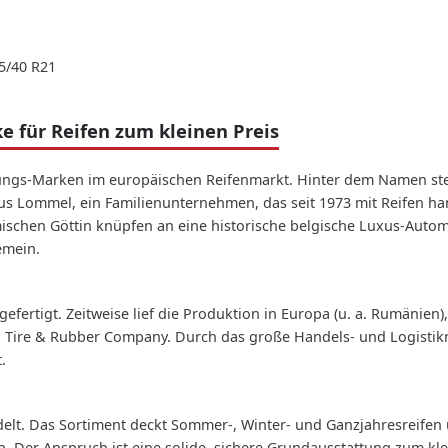
55/40 R21
 für Reifen zum kleinen Preis
tungs-Marken im europäischen Reifenmarkt. Hinter dem Namen ste
s Lommel, ein Familienunternehmen, das seit 1973 mit Reifen han
ischen Göttin knüpfen an eine historische belgische Luxus-Aut
emein.
fertigt. Zeitweise lief die Produktion in Europa (u. a. Rumänien
a Tire & Rubber Company. Durch das große Handels- und Logistikn
.
elt. Das Sortiment deckt Sommer-, Winter- und Ganzjahresreife
Der Anspruch ist eine solide, sichere Grundausstattung zum klei