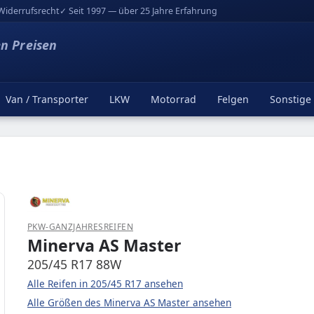
Widerrufsrecht
✓ Seit 1997 — über 25 Jahre Erfahrung
en Preisen
Van / Transporter
LKW
Motorrad
Felgen
Sonstige
PKW-GANZJAHRESREIFEN
Minerva AS Master
205/45 R17 88W
Alle Reifen in 205/45 R17 ansehen
Alle Größen des Minerva AS Master ansehen