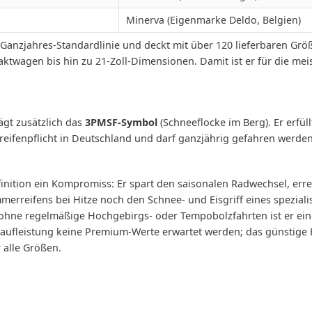
Minerva (Eigenmarke Deldo, Belgien)
te Ganzjahres-Standardlinie und deckt mit über 120 lieferbaren 
aktwagen bis hin zu 21-Zoll-Dimensionen. Damit ist er für die me
gt zusätzlich das
3PMSF-Symbol
(Schneeflocke im Berg). Er erfül
erreifenpflicht in Deutschland und darf ganzjährig gefahren werden
finition ein Kompromiss: Er spart den saisonalen Radwechsel, erre
rreifens bei Hitze noch den Schnee- und Eisgriff eines spezialis
ohne regelmäßige Hochgebirgs- oder Tempobolzfahrten ist er eine
Laufleistung keine Premium-Werte erwartet werden; das günstige E
r alle Größen.