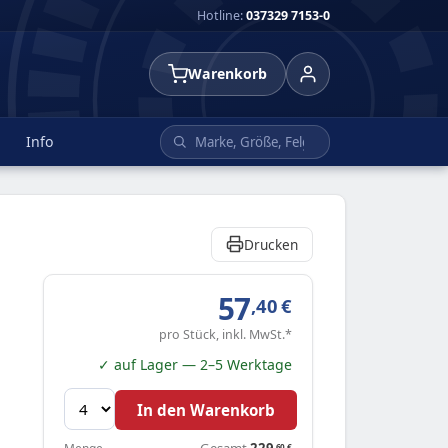
Hotline:
037329 7153-0
Warenkorb
Info
Drucken
57
,40
€
pro Stück, inkl. MwSt.*
✓ auf Lager — 2–5 Werktage
In den Warenkorb
Gesamt
229
,60
€