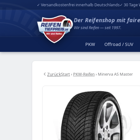
✓ Versandkostenfrei innerhalb Deutschlands
✓ 30 Tage 
Der Reifenshop mit fair
Wir sind Reifen — seit 1997.
PKW
Offroad / SUV
Zurück
Start
›
PKW-Reifen
›
Minerva AS Master