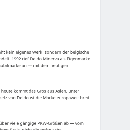
ht kein eigenes Werk, sondern der belgische
delt. 1992 rief Deldo Minerva als Eigenmarke
omobilmarke an — mit dem heutigen
), heute kommt das Gros aus Asien, unter
etz von Deldo ist die Marke europaweit breit
n über viele gängige PKW-Größen ab — vom
nen Preis, nicht die technische