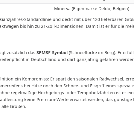
Minerva (Eigenmarke Deldo, Belgien)
te Ganzjahres-Standardlinie und deckt mit über 120 lieferbaren 
aktwagen bis hin zu 21-Zoll-Dimensionen. Damit ist er für die me
gt zusätzlich das
3PMSF-Symbol
(Schneeflocke im Berg). Er erfül
erreifenpflicht in Deutschland und darf ganzjährig gefahren werden
finition ein Kompromiss: Er spart den saisonalen Radwechsel, erre
rreifens bei Hitze noch den Schnee- und Eisgriff eines spezialis
ohne regelmäßige Hochgebirgs- oder Tempobolzfahrten ist er eine
Laufleistung keine Premium-Werte erwartet werden; das günstige E
r alle Größen.