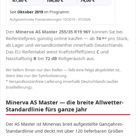
67,80 €
106,80 €
74,00 €
Seit
Oktober 2019
im Programm
Aufgezeichnete Preisänderungen 10/2019 – 07/2026.
Den
Minerva AS Master 255/35 R19 96Y
können Sie bei
Reifentiefpreis günstig online kaufen — ab
74
pro Stück,
,00
€
ab Lager und versandkostenfrei innerhalb Deutschlands.
Das EU-Reifenlabel weist Kraftstoffeffizienz
C
und
Nasshaftung
B
bei
72 dB
Rollgeräusch aus.
Wir liefern Ihnen nur den Reifen — falls eine Felge abgebildet ist,
dient dies nur der Symbolisierung.
* Versandkostenfreie Lieferung innerhalb Deutschlands (außer
Insellieferung).
Minerva AS Master — die breite Allwetter-
Standardlinie fürs ganze Jahr
Der AS Master ist Minervas breit aufgestellte Ganzjahres-
Standardlinie und deckt mit über 120 lieferbaren Größen