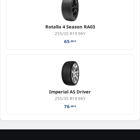
Rotalla 4 Season RA03
255/35 R19 96Y
65
,90
€
Imperial AS Driver
255/35 R19 96Y
76
,40
€