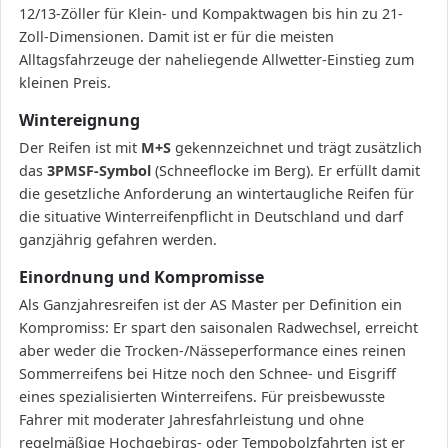
12/13-Zöller für Klein- und Kompaktwagen bis hin zu 21-
Zoll-Dimensionen. Damit ist er für die meisten
Alltagsfahrzeuge der naheliegende Allwetter-Einstieg zum
kleinen Preis.
Wintereignung
Der Reifen ist mit
M+S
gekennzeichnet und trägt zusätzlich
das
3PMSF-Symbol
(Schneeflocke im Berg). Er erfüllt damit
die gesetzliche Anforderung an wintertaugliche Reifen für
die situative Winterreifenpflicht in Deutschland und darf
ganzjährig gefahren werden.
Einordnung und Kompromisse
Als Ganzjahresreifen ist der AS Master per Definition ein
Kompromiss: Er spart den saisonalen Radwechsel, erreicht
aber weder die Trocken-/Nässeperformance eines reinen
Sommerreifens bei Hitze noch den Schnee- und Eisgriff
eines spezialisierten Winterreifens. Für preisbewusste
Fahrer mit moderater Jahresfahrleistung und ohne
regelmäßige Hochgebirgs- oder Tempobolzfahrten ist er