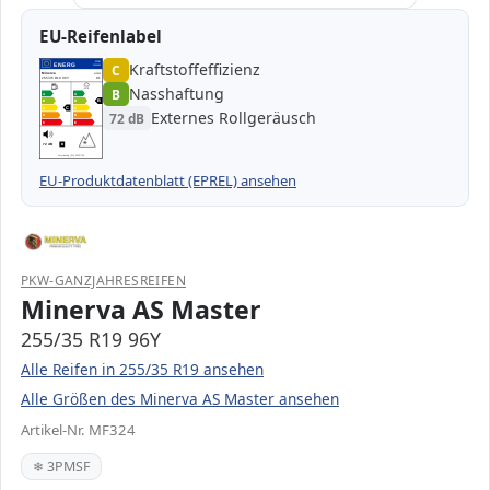
EU-Reifenlabel
Kraftstoffeffizienz
EPREL
ENERG
C
1000000
Minerva
MF324
255/35 R19 96Y
C1
Nasshaftung
B
A
A
B
B
B
C
C
C
Externes Rollgeräusch
72 dB
D
D
E
E
72 dB
B
Verordnung (EU) 2020/740
EU-Produktdatenblatt (EPREL) ansehen
PKW-GANZJAHRESREIFEN
Minerva AS Master
255/35 R19 96Y
Alle Reifen in 255/35 R19 ansehen
Alle Größen des Minerva AS Master ansehen
Artikel-Nr. MF324
❄ 3PMSF