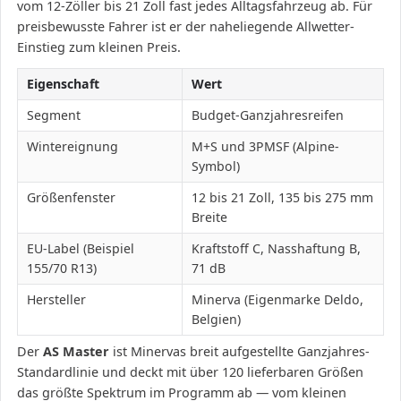
vom 12-Zöller bis 21 Zoll fast jedes Alltagsfahrzeug ab. Für
preisbewusste Fahrer ist er der naheliegende Allwetter-
Einstieg zum kleinen Preis.
Eigenschaft
Wert
Segment
Budget-Ganzjahresreifen
Wintereignung
M+S und 3PMSF (Alpine-
Symbol)
Größenfenster
12 bis 21 Zoll, 135 bis 275 mm
Breite
EU-Label (Beispiel
Kraftstoff C, Nasshaftung B,
155/70 R13)
71 dB
Hersteller
Minerva (Eigenmarke Deldo,
Belgien)
Der
AS Master
ist Minervas breit aufgestellte Ganzjahres-
Standardlinie und deckt mit über 120 lieferbaren Größen
das größte Spektrum im Programm ab — vom kleinen