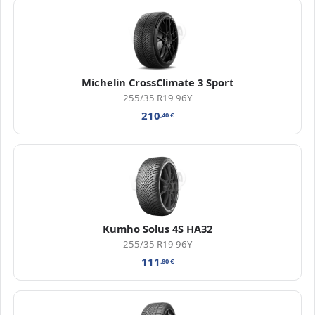
Michelin CrossClimate 3 Sport
255/35 R19 96Y
210
,40
€
Kumho Solus 4S HA32
255/35 R19 96Y
111
,80
€