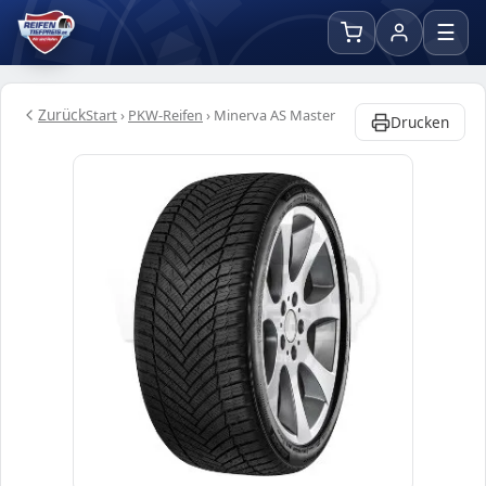
☰
Zurück
Start
›
PKW-Reifen
›
Minerva AS Master
Drucken