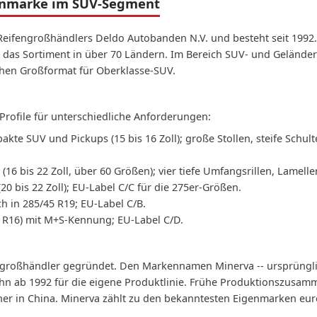
fenmarke im SUV-Segment
Reifengroßhändlers Deldo Autobanden N.V. und besteht seit 1992.
bt das Sortiment in über 70 Ländern. Im Bereich SUV- und Geländer
ichen Großformat für Oberklasse-SUV.
ofile für unterschiedliche Anforderungen:
pakte SUV und Pickups (15 bis 16 Zoll); große Stollen, steife Schul
 (16 bis 22 Zoll, über 60 Größen); vier tiefe Umfangsrillen, Lamell
0 bis 22 Zoll); EU-Label C/C für die 275er-Größen.
ch in 285/45 R19; EU-Label C/B.
0 R16) mit M+S-Kennung; EU-Label C/D.
ngroßhändler gegründet. Den Markennamen Minerva -- ursprüngli
hn ab 1992 für die eigene Produktlinie. Frühe Produktionszusam
tner in China. Minerva zählt zu den bekanntesten Eigenmarken eur