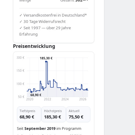
Menge
✓ Versandkostenfrei in Deutschland*
✓ 30 Tage Widerrufsrecht
✓ Seit 1997 — über 29 Jahre
Erfahrung
Preisentwicklung
200 €
185,30 €
150 €
100 €
68,90 €
50 €
2020
2022
2024
2026
Tiefstpreis
Höchstpreis
Aktuell
68,90 €
185,30 €
75,50 €
Seit
September 2019
im Programm