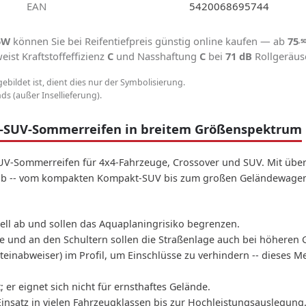
EAN
5420068695744
5W
können Sie bei Reifentiefpreis günstig online kaufen — ab
75
,5
ist Kraftstoffeffizienz
C
und Nasshaftung
C
bei
71 dB
Rollgeräus
gebildet ist, dient dies nur der Symbolisierung.
s (außer Insellieferung).
n-SUV-Sommerreifen in breitem Größenspektrum
UV-Sommerreifen für 4x4-Fahrzeuge, Crossover und SUV. Mit über 
m ab -- vom kompakten Kompakt-SUV bis zum großen Geländewage
nell ab und sollen das Aquaplaningrisiko begrenzen.
te und an den Schultern sollen die Straßenlage auch bei höheren
Steinabweiser) im Profil, um Einschlüsse zu verhindern -- dieses 
; er eignet sich nicht für ernsthaftes Gelände.
Einsatz in vielen Fahrzeugklassen bis zur Hochleistungsauslegung