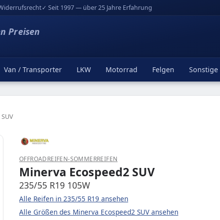
Widerrufsrecht
✓ Seit 1997 — über 25 Jahre Erfahrung
en Preisen
Van / Transporter
LKW
Motorrad
Felgen
Sonstige
 SUV
OFFROADREIFEN-SOMMERREIFEN
Minerva Ecospeed2 SUV
235/55 R19 105W
Alle Reifen in 235/55 R19 ansehen
Alle Größen des Minerva Ecospeed2 SUV ansehen