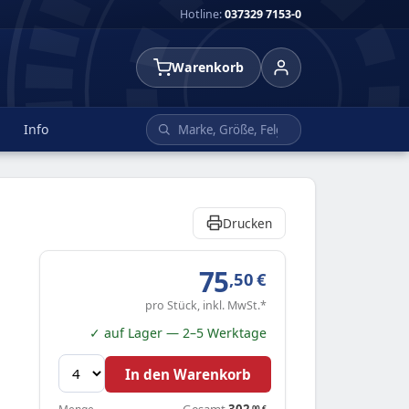
Hotline:
037329 7153-0
Warenkorb
Info
Drucken
75
,50
€
pro Stück, inkl. MwSt.*
✓ auf Lager — 2–5 Werktage
In den Warenkorb
Gesamt
302
,00
€