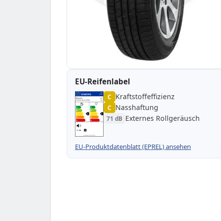
EU-Reifenlabel
Kraftstoffeffizienz
EPREL
ENERG
C
1000000
Minerva
MV927
235/55 R19 105W
C1
Nasshaftung
C
A
A
B
B
C
C
C
C
Externes Rollgeräusch
71 dB
D
D
E
E
71 dB
B
Verordnung (EU) 2020/740
EU-Produktdatenblatt (EPREL) ansehen