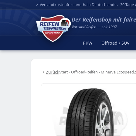
✓ Versandkostenfrei innerhalb Deutschlands
✓ 30 Tage 
Der Reifenshop mit fair
Wir sind Reifen — seit 1997.
PKW
Offroad / SUV
Zurück
Start
›
Offroad-Reifen
›
Minerva Ecospeed2