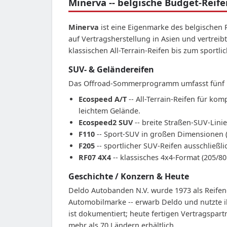
Minerva -- belgische Budget-Rei
Minerva
ist eine Eigenmarke des belgischen 
auf Vertragsherstellung in Asien und vertrei
klassischen All-Terrain-Reifen bis zum sportl
SUV- & Geländereifen
Das Offroad-Sommerprogramm umfasst fünf Pr
Ecospeed A/T
-- All-Terrain-Reifen für kom
leichtem Gelände.
Ecospeed2 SUV
-- breite Straßen-SUV-Linie
F110
-- Sport-SUV in großen Dimensionen (2
F205
-- sportlicher SUV-Reifen ausschließli
RF07 4X4
-- klassisches 4x4-Format (205/8
Geschichte / Konzern & Heute
Deldo Autobanden N.V. wurde 1973 als Reife
Automobilmarke -- erwarb Deldo und nutzte i
ist dokumentiert; heute fertigen Vertragspar
mehr als 70 Ländern erhältlich.