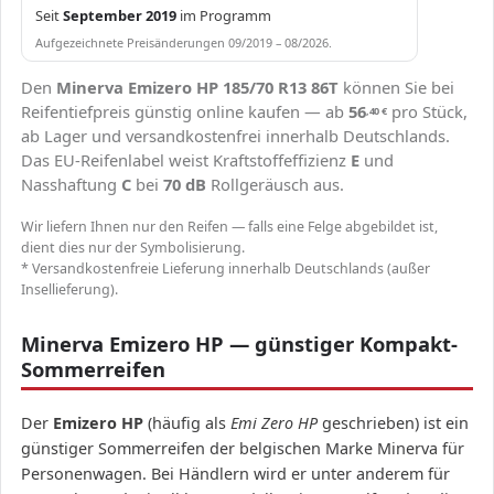
Seit
September 2019
im Programm
Aufgezeichnete Preisänderungen 09/2019 – 08/2026.
Den
Minerva Emizero HP 185/70 R13 86T
können Sie bei
Reifentiefpreis günstig online kaufen — ab
56
pro Stück,
,40
€
ab Lager und versandkostenfrei innerhalb Deutschlands.
Das EU-Reifenlabel weist Kraftstoffeffizienz
E
und
Nasshaftung
C
bei
70 dB
Rollgeräusch aus.
Wir liefern Ihnen nur den Reifen — falls eine Felge abgebildet ist,
dient dies nur der Symbolisierung.
* Versandkostenfreie Lieferung innerhalb Deutschlands (außer
Insellieferung).
Minerva Emizero HP — günstiger Kompakt-
Sommerreifen
Der
Emizero HP
(häufig als
Emi Zero HP
geschrieben) ist ein
günstiger Sommerreifen der belgischen Marke Minerva für
Personenwagen. Bei Händlern wird er unter anderem für