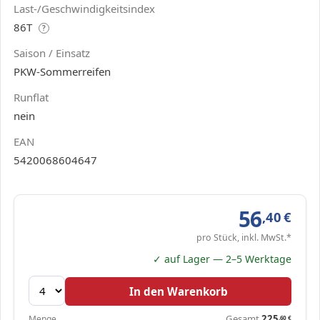
Last-/Geschwindigkeitsindex
86T
?
Saison / Einsatz
PKW-Sommerreifen
Runflat
nein
EAN
5420068604647
56
,40
€
pro Stück, inkl. MwSt.*
✓ auf Lager — 2–5 Werktage
In den Warenkorb
Gesamt
225
Menge
,60
€