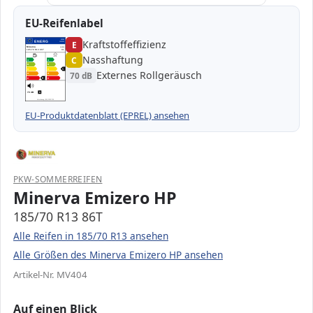
EU-Reifenlabel
Kraftstoffeffizienz
EPREL
ENERG
E
1000000
Minerva
MV404
185/70 R13 86T
C1
Nasshaftung
C
A
A
B
B
C
C
C
Externes Rollgeräusch
70 dB
D
D
E
E
E
70 dB
B
Verordnung (EU) 2020/740
EU-Produktdatenblatt (EPREL) ansehen
PKW-SOMMERREIFEN
Minerva Emizero HP
185/70 R13 86T
Alle Reifen in 185/70 R13 ansehen
Alle Größen des Minerva Emizero HP ansehen
Artikel-Nr. MV404
Auf einen Blick