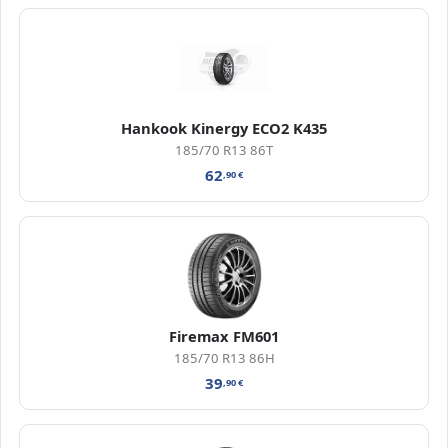
Hankook Kinergy ECO2 K435
185/70 R13 86T
62
,90
€
Firemax FM601
185/70 R13 86H
39
,90
€