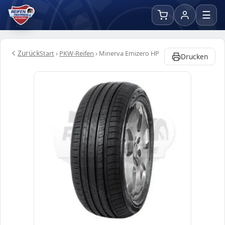
☰
Zurück
Start
›
PKW-Reifen
›
Minerva Emizero HP
Drucken