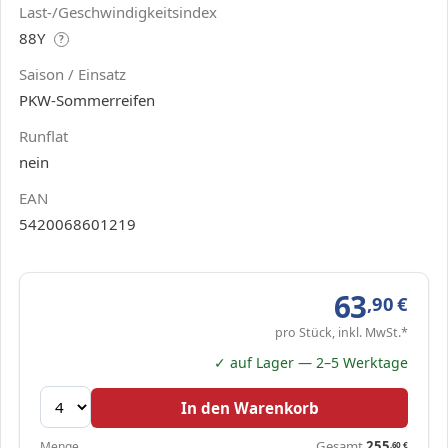
Last-/Geschwindigkeitsindex
88Y
?
Saison / Einsatz
PKW-Sommerreifen
Runflat
nein
EAN
5420068601219
63
,90
€
pro Stück, inkl. MwSt.*
✓ auf Lager — 2–5 Werktage
In den Warenkorb
Gesamt
255
Menge
,60
€