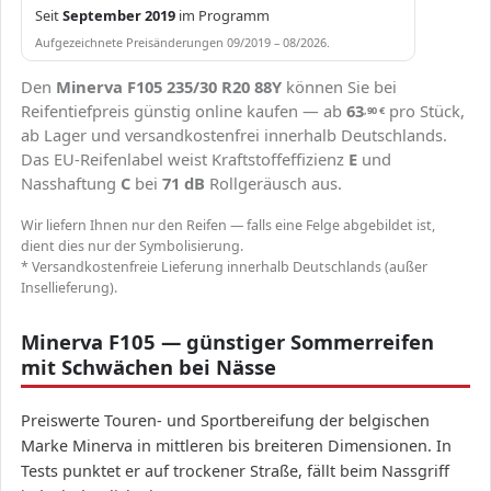
Seit
September 2019
im Programm
Aufgezeichnete Preisänderungen 09/2019 – 08/2026.
Den
Minerva F105 235/30 R20 88Y
können Sie bei
Reifentiefpreis günstig online kaufen — ab
63
pro Stück,
,90
€
ab Lager und versandkostenfrei innerhalb Deutschlands.
Das EU-Reifenlabel weist Kraftstoffeffizienz
E
und
Nasshaftung
C
bei
71 dB
Rollgeräusch aus.
Wir liefern Ihnen nur den Reifen — falls eine Felge abgebildet ist,
dient dies nur der Symbolisierung.
* Versandkostenfreie Lieferung innerhalb Deutschlands (außer
Insellieferung).
Minerva F105 — günstiger Sommerreifen
mit Schwächen bei Nässe
Preiswerte Touren- und Sportbereifung der belgischen
Marke Minerva in mittleren bis breiteren Dimensionen. In
Tests punktet er auf trockener Straße, fällt beim Nassgriff