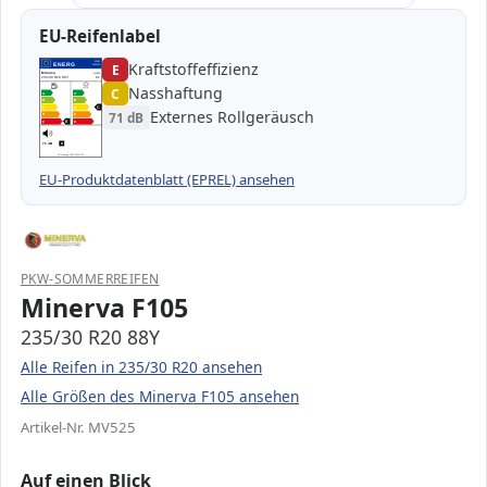
EU-Reifenlabel
Kraftstoffeffizienz
EPREL
ENERG
E
1000000
Minerva
MV525
235/30 R20 88Y
C1
Nasshaftung
C
A
A
B
B
C
C
C
Externes Rollgeräusch
71 dB
D
D
E
E
E
71 dB
B
Verordnung (EU) 2020/740
EU-Produktdatenblatt (EPREL) ansehen
PKW-SOMMERREIFEN
Minerva F105
235/30 R20 88Y
Alle Reifen in 235/30 R20 ansehen
Alle Größen des Minerva F105 ansehen
Artikel-Nr. MV525
Auf einen Blick