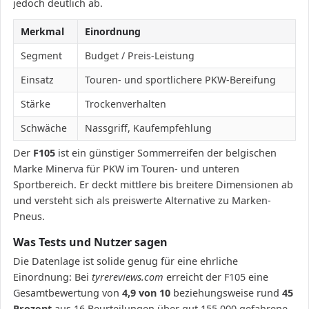
jedoch deutlich ab.
Merkmal
Einordnung
Segment
Budget / Preis-Leistung
Einsatz
Touren- und sportlichere PKW-Bereifung
Stärke
Trockenverhalten
Schwäche
Nassgriff, Kaufempfehlung
Der
F105
ist ein günstiger Sommerreifen der belgischen
Marke Minerva für PKW im Touren- und unteren
Sportbereich. Er deckt mittlere bis breitere Dimensionen ab
und versteht sich als preiswerte Alternative zu Marken-
Pneus.
Was Tests und Nutzer sagen
Die Datenlage ist solide genug für eine ehrliche
Einordnung: Bei
tyrereviews.com
erreicht der F105 eine
Gesamtbewertung von
4,9 von 10
beziehungsweise rund
45
Prozent
aus 16 Beurteilungen über gut 155.000 gefahrene