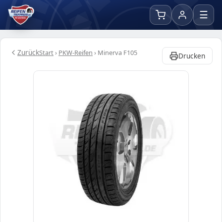
☰
Zurück
Start
›
PKW-Reifen
›
Minerva F105
Drucken