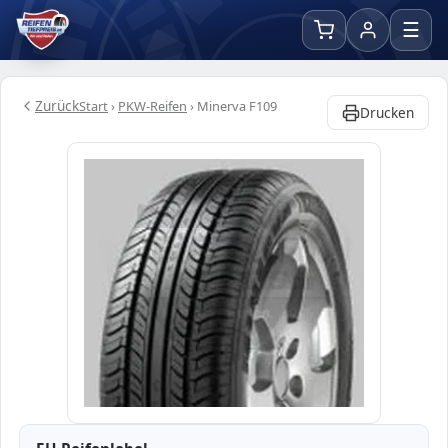
☰
Zurück
Start
›
PKW-Reifen
›
Minerva F109
Drucken