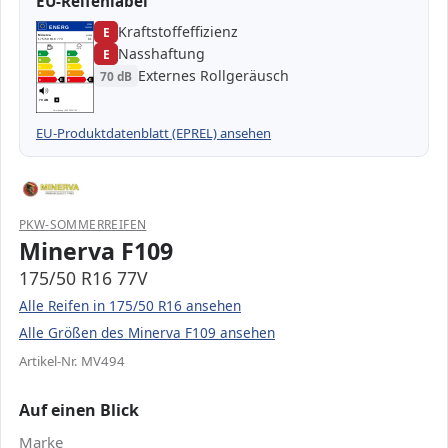
EU-Reifenlabel
Kraftstoffeffizienz
EPREL
ENERG
E
1000000
Minerva
MV494
175/50 R16 77V
C1
Nasshaftung
E
A
A
B
B
C
C
Externes Rollgeräusch
70 dB
D
D
E
E
E
E
70 dB
B
Verordnung (EU) 2020/740
EU-Produktdatenblatt (EPREL) ansehen
PKW-SOMMERREIFEN
Minerva F109
175/50 R16 77V
Alle Reifen in 175/50 R16 ansehen
Alle Größen des Minerva F109 ansehen
Artikel-Nr. MV494
Auf einen Blick
Marke