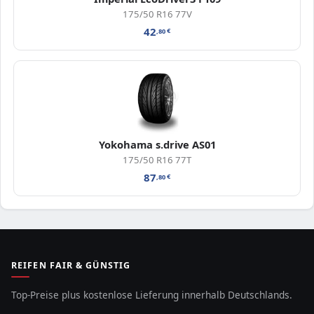
175/50 R16 77V
42
,80
€
Yokohama s.drive AS01
175/50 R16 77T
87
,80
€
REIFEN FAIR & GÜNSTIG
Top-Preise plus kostenlose Lieferung innerhalb Deutschlands.