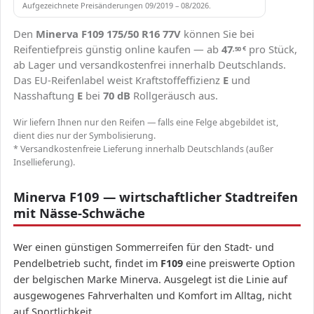
Aufgezeichnete Preisänderungen 09/2019 – 08/2026.
Den
Minerva F109 175/50 R16 77V
können Sie bei
Reifentiefpreis günstig online kaufen — ab
47
pro Stück,
,50
€
ab Lager und versandkostenfrei innerhalb Deutschlands.
Das EU-Reifenlabel weist Kraftstoffeffizienz
E
und
Nasshaftung
E
bei
70 dB
Rollgeräusch aus.
Wir liefern Ihnen nur den Reifen — falls eine Felge abgebildet ist,
dient dies nur der Symbolisierung.
* Versandkostenfreie Lieferung innerhalb Deutschlands (außer
Insellieferung).
Minerva F109 — wirtschaftlicher Stadtreifen
mit Nässe-Schwäche
Wer einen günstigen Sommerreifen für den Stadt- und
Pendelbetrieb sucht, findet im
F109
eine preiswerte Option
der belgischen Marke Minerva. Ausgelegt ist die Linie auf
ausgewogenes Fahrverhalten und Komfort im Alltag, nicht
auf Sportlichkeit.