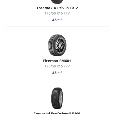
Tracmax X Privilo TX-2
175/50 R16 77V
45
,00
€
Firemax FM601
175/50 R16 77V
45
,10
€
Imperial EcoDriver3 F109