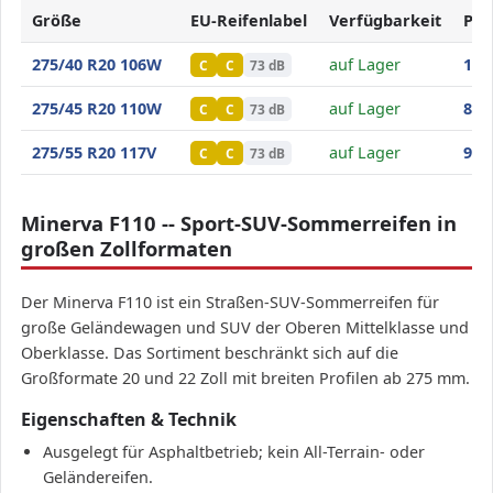
Größe
EU-Reifenlabel
Verfügbarkeit
Pre
Minerva F110
275/40 R20 106W
auf Lager
104
C
C
73 dB
Minerva F110
275/45 R20 110W
auf Lager
84
,5
C
C
73 dB
Minerva F110
275/55 R20 117V
auf Lager
91
,1
C
C
73 dB
Minerva F110 -- Sport-SUV-Sommerreifen in
großen Zollformaten
Der Minerva F110 ist ein Straßen-SUV-Sommerreifen für
große Geländewagen und SUV der Oberen Mittelklasse und
Oberklasse. Das Sortiment beschränkt sich auf die
Großformate 20 und 22 Zoll mit breiten Profilen ab 275 mm.
Eigenschaften & Technik
Ausgelegt für Asphaltbetrieb; kein All-Terrain- oder
Geländereifen.