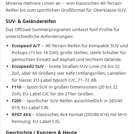
Minerva mehrere Linien an -- vom klassischen All-Terrain-
Reifen bis zum sportlichen Großformat für Oberklasse-SUV.
SUV- & Geländereifen
Das Offroad-Sommerprogramm umfasst fünf Profile für
unterschiedliche Anforderungen:
Ecospeed A/T
-- All-Terrain-Reifen für kompakte SUV und
Pickups (15 bis 16 Zoll); große Stollen, steife Schulter für
gemischten Einsatz auf Asphalt und leichtem Gelände.
Ecospeed2 SUV
-- breite Straßen-SUV-Linie (16 bis 22
Zoll, über 60 Größen); vier tiefe Umfangsrillen, Lamellen
für Nässe; EU-Label typisch C/C, 71–72 dB.
F110
-- Sport-SUV in großen Dimensionen (20 bis 22
Zoll); EU-Label C/C für die 275er-Größen.
F205
-- sportlicher SUV-Reifen ausschließlich in 285/45
R19; EU-Label C/B.
RF07 4X4
-- klassisches 4x4-Format (205/80 R16) mit M+S-
Kennung; EU-Label C/D.
Geschichte / Konzern & Heute