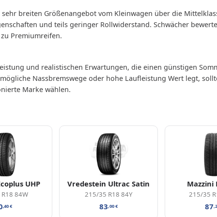
m sehr breiten Größenangebot vom Kleinwagen über die Mittelkla
igenschaften und teils geringer Rollwiderstand. Schwächer bewer
 zu Premiumreifen.
leistung und realistischen Erwartungen, die einen günstigen Som
mögliche Nassbremswege oder hohe Laufleistung Wert legt, sollt
onierte Marke wählen.
Ecoplus UHP
Vredestein Ultrac Satin
Mazzini 
 R18 84W
215/35 R18 84Y
215/35 
0
83
87
,40
€
,00
€
,