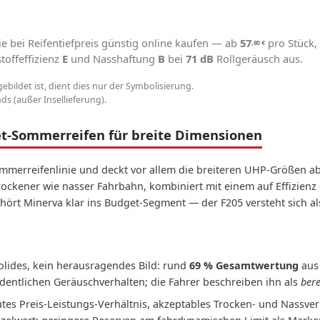
e bei Reifentiefpreis günstig online kaufen — ab
57
pro Stück,
,80
€
toffeffizienz
E
und Nasshaftung
B
bei
71 dB
Rollgeräusch aus.
gebildet ist, dient dies nur der Symbolisierung.
s (außer Insellieferung).
et-Sommerreifen für breite Dimensionen
ommerreifenlinie und deckt vor allem die breiteren UHP-Größen a
trockener wie nasser Fahrbahn, kombiniert mit einem auf Effizienz
rt Minerva klar ins Budget-Segment — der F205 versteht sich als 
olides, kein herausragendes Bild: rund
69 % Gesamtwertung
aus 
rdentlichen Geräuschverhalten; die Fahrer beschreiben ihn als
ber
tes Preis-Leistungs-Verhältnis, akzeptables Trocken- und Nassver