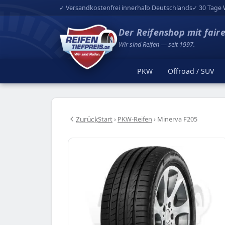
✓ Versandkostenfrei innerhalb Deutschlands
✓ 30 Tage 
Der Reifenshop mit fair
Wir sind Reifen — seit 1997.
PKW
Offroad / SUV
Zurück
Start
›
PKW-Reifen
›
Minerva F205