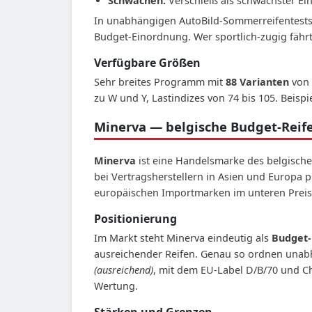
Schwächen:
Verschleiß als schwächster Ei
In unabhängigen AutoBild-Sommerreifentests (u
Budget-Einordnung. Wer sportlich-zugig fährt 
Verfügbare Größen
Sehr breites Programm mit
88 Varianten
von
zu W und Y, Lastindizes von 74 bis 105. Beisp
Minerva — belgische Budget-Rei
Minerva
ist eine Handelsmarke des belgisch
bei Vertragsherstellern in Asien und Europa 
europäischen Importmarken im unteren Prei
Positionierung
Im Markt steht Minerva eindeutig als
Budget-
ausreichender Reifen. Genau so ordnen unabh
(ausreichend)
, mit dem EU-Label D/B/70 und Ch
Wertung.
Stärken und Grenzen