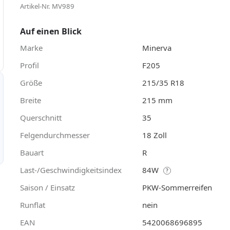
Artikel-Nr. MV989
Auf einen Blick
Marke
Minerva
Profil
F205
Größe
215/35 R18
Breite
215 mm
Querschnitt
35
Felgendurchmesser
18 Zoll
Bauart
R
Last-/Geschwindigkeitsindex
84W
?
Saison / Einsatz
PKW-Sommerreifen
Runflat
nein
EAN
5420068696895