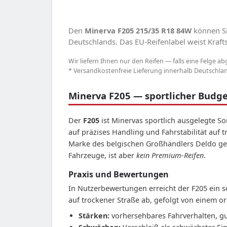
Den
Minerva F205 215/35 R18 84W
können Si
Deutschlands. Das EU-Reifenlabel weist Krafts
Wir liefern Ihnen nur den Reifen — falls eine Felge ab
* Versandkostenfreie Lieferung innerhalb Deutschland
Minerva F205 — sportlicher Budg
Der
F205
ist Minervas sportlich ausgelegte S
auf präzises Handling und Fahrstabilität auf 
Marke des belgischen Großhändlers Deldo gehö
Fahrzeuge, ist aber
kein Premium-Reifen
.
Praxis und Bewertungen
In Nutzerbewertungen erreicht der F205 ein s
auf trockener Straße ab, gefolgt von einem o
Stärken:
vorhersehbares Fahrverhalten, gu