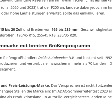
nzelwert; geringere Reserven am fahrdynamischen Limit als Mark
. a. 2020 und 2023) trat der F205 an, landete dabei jedoch im hi
oder hohe Laufleistungen erwartet, sollte das einkalkulieren.
15 bis 20 Zoll
und Breiten von
165 bis 285 mm
. Geschwindigkeitsi
ielgrößen: 195/45 R15, 255/45 R18, 285/35 R20.
fenmarke mit breitem Größenprogramm
en Reifengroßhändlers
Deldo Autobanden N.V.
und besteht seit 1992
produzieren und vertreibt sie inzwischen in mehr als 70 Ländern. 
ssegment.
 und Preis-Leistungs-Marke
. Das Versprechen ist nicht Spitzenle
ängige Stellen die Marke ein: Im ADAC-Sommerreifentest 2023 er
ina als Produktionsland. In AutoBild-Vergleichstests landen Mine