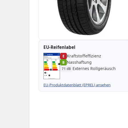
EU-Reifenlabel
Kraftstoffeffizienz
EPREL
ENERG
E
1000000
Minerva
MV989
215/35 R18 84W
C1
Nasshaftung
B
A
A
B
B
B
C
C
Externes Rollgeräusch
71 dB
D
D
E
E
E
71 dB
B
Verordnung (EU) 2020/740
EU-Produktdatenblatt (EPREL) ansehen