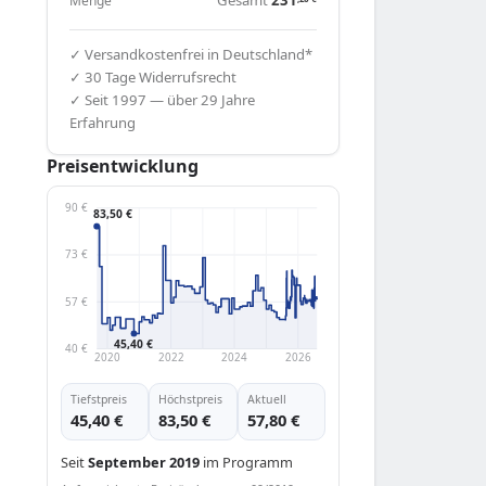
Menge
✓ Versandkostenfrei in Deutschland*
✓ 30 Tage Widerrufsrecht
✓ Seit 1997 — über 29 Jahre
Erfahrung
Preisentwicklung
90 €
83,50 €
73 €
57 €
45,40 €
40 €
2020
2022
2024
2026
Tiefstpreis
Höchstpreis
Aktuell
45,40 €
83,50 €
57,80 €
Seit
September 2019
im Programm