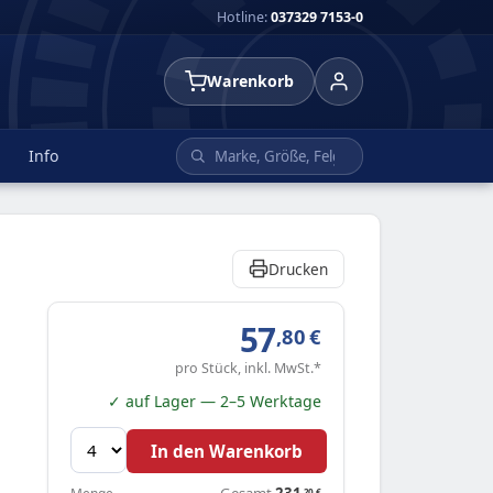
Hotline:
037329 7153-0
Warenkorb
Info
Drucken
57
,80
€
pro Stück, inkl. MwSt.*
✓ auf Lager — 2–5 Werktage
In den Warenkorb
Gesamt
231
,20
€