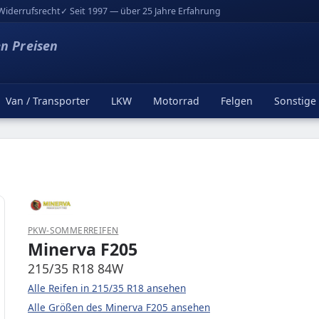
Widerrufsrecht
✓ Seit 1997 — über 25 Jahre Erfahrung
en Preisen
Van / Transporter
LKW
Motorrad
Felgen
Sonstige
PKW-SOMMERREIFEN
Minerva F205
215/35 R18 84W
Alle Reifen in 215/35 R18 ansehen
Alle Größen des Minerva F205 ansehen