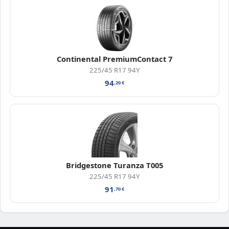
Continental PremiumContact 7
225/45 R17 94Y
94
,20
€
Bridgestone Turanza T005
225/45 R17 94Y
91
,70
€