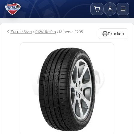
☰
Zurück
Start
›
PKW-Reifen
›
Minerva F205
Drucken