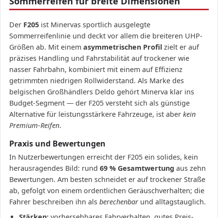
Sommerreifen für breite Dimensionen
Der
F205
ist Minervas sportlich ausgelegte
Sommerreifenlinie und deckt vor allem die breiteren UHP-
Größen ab. Mit einem
asymmetrischen Profil
zielt er auf
präzises Handling und Fahrstabilität auf trockener wie
nasser Fahrbahn, kombiniert mit einem auf Effizienz
getrimmten niedrigen Rollwiderstand. Als Marke des
belgischen Großhändlers Deldo gehört Minerva klar ins
Budget-Segment — der F205 versteht sich als günstige
Alternative für leistungsstärkere Fahrzeuge, ist aber
kein
Premium-Reifen
.
Praxis und Bewertungen
In Nutzerbewertungen erreicht der F205 ein solides, kein
herausragendes Bild: rund
69 % Gesamtwertung
aus zehn
Bewertungen. Am besten schneidet er auf trockener Straße
ab, gefolgt von einem ordentlichen Geräuschverhalten; die
Fahrer beschreiben ihn als
berechenbar
und alltagstauglich.
Stärken:
vorhersehbares Fahrverhalten, gutes Preis-