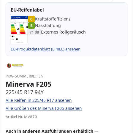
EU-Reifenlabel
Kraftstoffeffizienz
EPREL
ENERG
C
1000000
Minerva
MV870
225/45 R17 94Y
C1
Nasshaftung
B
A
A
B
B
B
C
C
C
Externes Rollgeräusch
71 dB
D
D
E
E
71 dB
B
Verordnung (EU) 2020/740
EU-Produktdatenblatt (EPREL) ansehen
PKW-SOMMERREIFEN
Minerva F205
225/45 R17 94Y
Alle Reifen in 225/45 R17 ansehen
Alle Größen des Minerva F205 ansehen
Artikel-Nr. MV870
Auch in anderen Ausführungen erhältlich
—