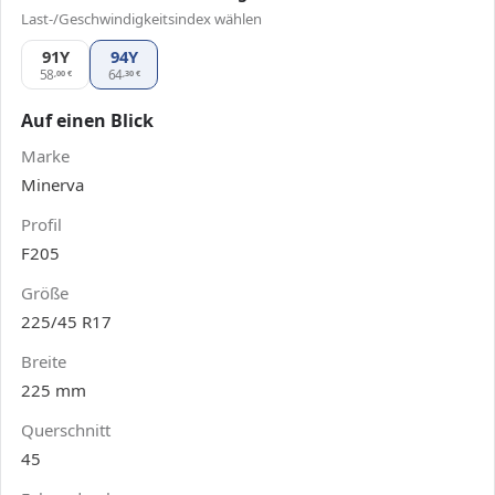
Last-/Geschwindigkeitsindex wählen
91Y
Minerva F205 225/45 R17, Ausführung 91Y
94Y
58
64
,00
€
,30
€
Auf einen Blick
Marke
Minerva
Profil
F205
Größe
225/45 R17
Breite
225 mm
Querschnitt
45