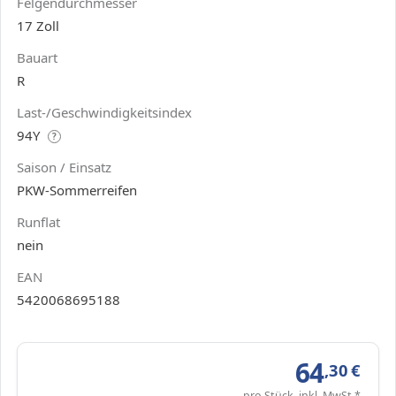
Felgendurchmesser
17 Zoll
Bauart
R
Last-/Geschwindigkeitsindex
94Y
?
Saison / Einsatz
PKW-Sommerreifen
Runflat
nein
EAN
5420068695188
64
,30
€
pro Stück, inkl. MwSt.*