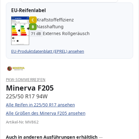
EU-Reifenlabel
Kraftstoffeffizienz
EPREL
ENERG
C
1000000
Minerva
MV862
225/50 R17 94W
C1
Nasshaftung
B
A
A
B
B
B
C
C
C
Externes Rollgeräusch
71 dB
D
D
E
E
71 dB
B
Verordnung (EU) 2020/740
EU-Produktdatenblatt (EPREL) ansehen
PKW-SOMMERREIFEN
Minerva F205
225/50 R17 94W
Alle Reifen in 225/50 R17 ansehen
Alle Größen des Minerva F205 ansehen
Artikel-Nr. MV862
Auch in anderen Ausführungen erhältlich
—