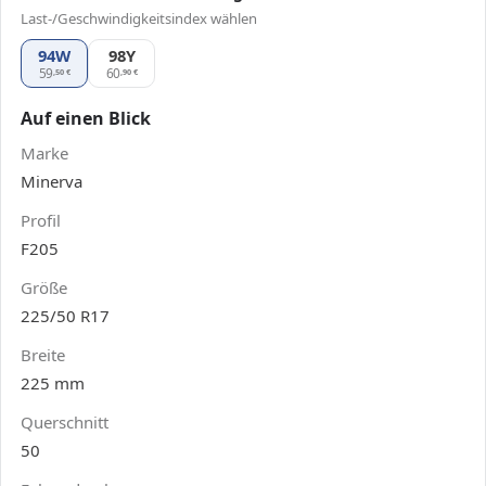
Last-/Geschwindigkeitsindex wählen
94W
98Y
Minerva F205 225/50 R17, Ausführung 98Y
59
60
,50
€
,90
€
Auf einen Blick
Marke
Minerva
Profil
F205
Größe
225/50 R17
Breite
225 mm
Querschnitt
50