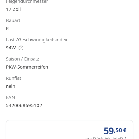
Felgendurchmesser
17 Zoll
Bauart
R
Last-/Geschwindigkeitsindex
94W
?
Saison / Einsatz
PKW-Sommerreifen
Runflat
nein
EAN
5420068695102
59
,50
€
pro Stück, inkl. MwSt.*