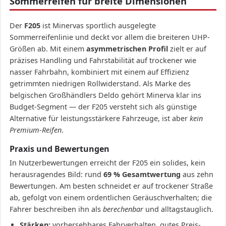
Sommerreifen für breite Dimensionen
Der
F205
ist Minervas sportlich ausgelegte
Sommerreifenlinie und deckt vor allem die breiteren UHP-
Größen ab. Mit einem
asymmetrischen Profil
zielt er auf
präzises Handling und Fahrstabilität auf trockener wie
nasser Fahrbahn, kombiniert mit einem auf Effizienz
getrimmten niedrigen Rollwiderstand. Als Marke des
belgischen Großhändlers Deldo gehört Minerva klar ins
Budget-Segment — der F205 versteht sich als günstige
Alternative für leistungsstärkere Fahrzeuge, ist aber
kein
Premium-Reifen
.
Praxis und Bewertungen
In Nutzerbewertungen erreicht der F205 ein solides, kein
herausragendes Bild: rund
69 % Gesamtwertung
aus zehn
Bewertungen. Am besten schneidet er auf trockener Straße
ab, gefolgt von einem ordentlichen Geräuschverhalten; die
Fahrer beschreiben ihn als
berechenbar
und alltagstauglich.
Stärken:
vorhersehbares Fahrverhalten, gutes Preis-