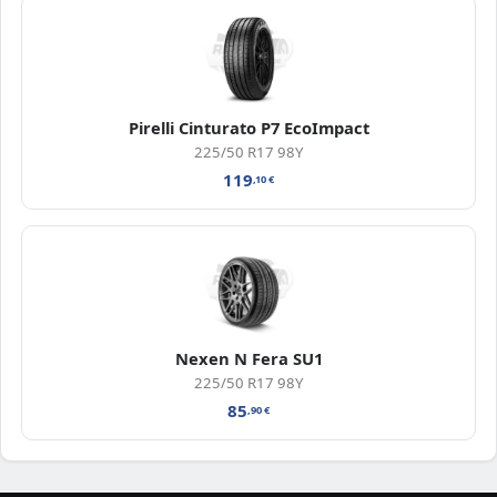
Pirelli Cinturato P7 EcoImpact
225/50 R17 98Y
119
,10
€
Nexen N Fera SU1
225/50 R17 98Y
85
,90
€