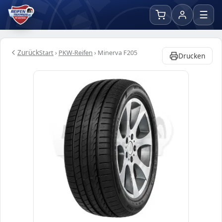
☰
Zurück
Start
›
PKW-Reifen
›
Minerva F205
Drucken