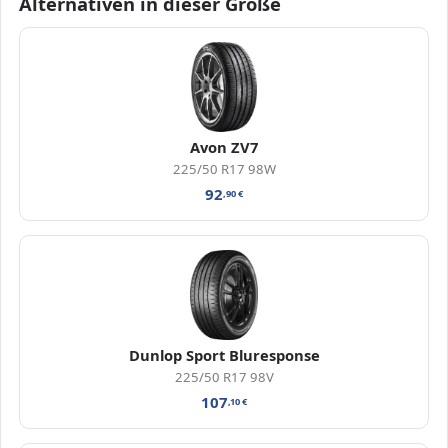
Alternativen in dieser Größe
Avon ZV7
225/50 R17 98W
92
,90
€
Dunlop Sport Bluresponse
225/50 R17 98V
107
,10
€