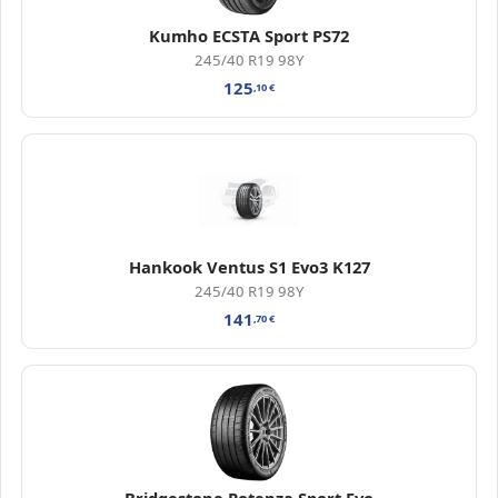
Kumho ECSTA Sport PS72
245/40 R19 98Y
125
,10
€
Hankook Ventus S1 Evo3 K127
245/40 R19 98Y
141
,70
€