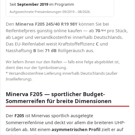
Seit
September 2019
im Programm
Aufgezeichnete Preisänderungen 09/2019 – 08/2026.
Den
Minerva F205 245/40 R19 98Y
können Sie bei
Reifentiefpreis günstig online kaufen — ab
70
pro Stück,
,10
€
ab Lager und versandkostenfrei innerhalb Deutschlands.
Das EU-Reifenlabel weist Kraftstoffeffizienz
C
und
Nasshaftung
B
bei
71 dB
Rollgeräusch aus.
Wir liefern Ihnen nur den Reifen — falls eine Felge abgebildet ist,
dient dies nur der Symbolisierung.
* Versandkostenfreie Lieferung innerhalb Deutschlands (außer
Insellieferung).
Minerva F205 — sportlicher Budget-
Sommerreifen für breite Dimensionen
Der
F205
ist Minervas sportlich ausgelegte
Sommerreifenlinie und deckt vor allem die breiteren UHP-
Größen ab. Mit einem
asymmetrischen Profil
zielt er auf