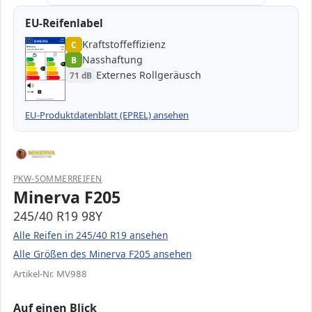
EU-Reifenlabel
Kraftstoffeffizienz
EPREL
ENERG
C
1000000
Minerva
MV988
245/40 R19 98Y
C1
Nasshaftung
B
A
A
B
B
B
C
C
C
Externes Rollgeräusch
71 dB
D
D
E
E
71 dB
B
Verordnung (EU) 2020/740
EU-Produktdatenblatt (EPREL) ansehen
PKW-SOMMERREIFEN
Minerva F205
245/40 R19 98Y
Alle Reifen in 245/40 R19 ansehen
Alle Größen des Minerva F205 ansehen
Artikel-Nr. MV988
Auf einen Blick