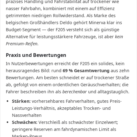
präzises Handling und Fahrstabilität auf trockener wie
nasser Fahrbahn, kombiniert mit einem auf Effizienz
getrimmten niedrigen Rollwiderstand. Als Marke des
belgischen Großhändlers Deldo gehört Minerva klar ins
Budget-Segment — der F205 versteht sich als günstige
Alternative für leistungsstärkere Fahrzeuge, ist aber
kein
Premium-Reifen
.
Praxis und Bewertungen
In Nutzerbewertungen erreicht der F205 ein solides, kein
herausragendes Bild: rund
69 % Gesamtwertung
aus zehn
Bewertungen. Am besten schneidet er auf trockener Straße
ab, gefolgt von einem ordentlichen Geräuschverhalten; die
Fahrer beschreiben ihn als
berechenbar
und alltagstauglich.
Stärken:
vorhersehbares Fahrverhalten, gutes Preis-
Leistungs-Verhältnis, akzeptables Trocken- und
Nassverhalten
Schwächen:
Verschleiß als schwächster Einzelwert;
geringere Reserven am fahrdynamischen Limit als
Marken-Pneus