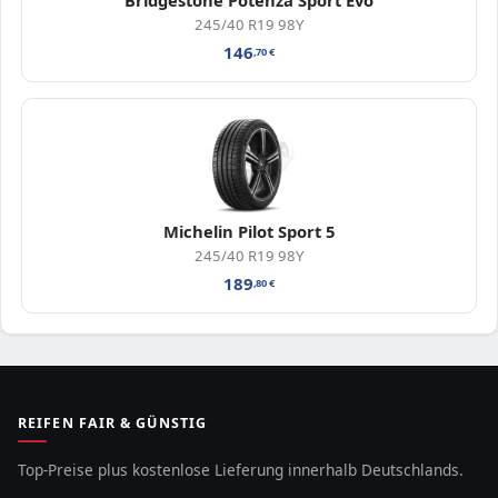
Bridgestone Potenza Sport Evo
245/40 R19 98Y
146
,70
€
Michelin Pilot Sport 5
245/40 R19 98Y
189
,80
€
REIFEN FAIR & GÜNSTIG
Top-Preise plus kostenlose Lieferung innerhalb Deutschlands.