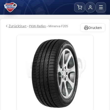
☰
Zurück
Start
›
PKW-Reifen
›
Minerva F205
Drucken