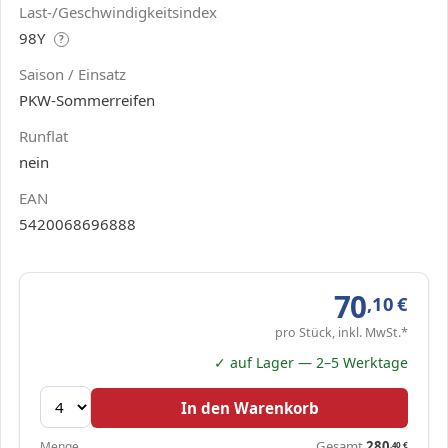
Last-/Geschwindigkeitsindex
98Y
?
Saison / Einsatz
PKW-Sommerreifen
Runflat
nein
EAN
5420068696888
70
,10
€
pro Stück, inkl. MwSt.*
✓ auf Lager — 2–5 Werktage
In den Warenkorb
Gesamt
280
Menge
,40
€