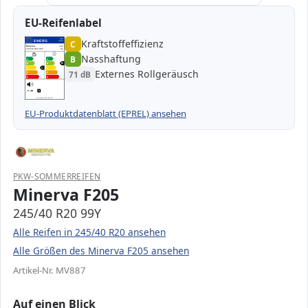
EU-Reifenlabel
Kraftstoffeffizienz
EPREL
ENERG
C
1000000
Minerva
MV887
245/40 R20 99Y
C1
Nasshaftung
B
A
A
B
B
B
C
C
C
Externes Rollgeräusch
71 dB
D
D
E
E
71 dB
B
Verordnung (EU) 2020/740
EU-Produktdatenblatt (EPREL) ansehen
PKW-SOMMERREIFEN
Minerva F205
245/40 R20 99Y
Alle Reifen in 245/40 R20 ansehen
Alle Größen des Minerva F205 ansehen
Artikel-Nr. MV887
Auf einen Blick