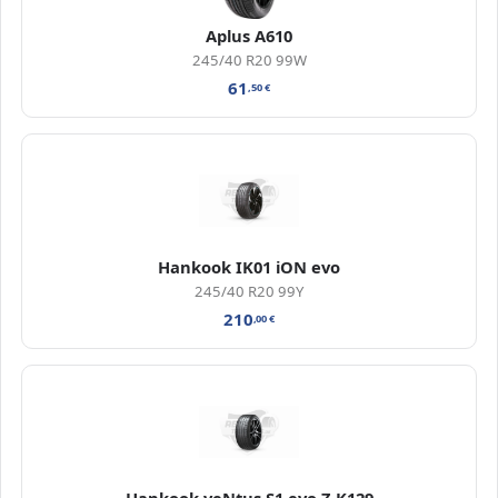
Aplus A610
245/40 R20 99W
61
,50
€
Hankook IK01 iON evo
245/40 R20 99Y
210
,00
€