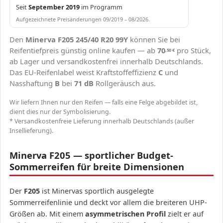
Seit
September 2019
im Programm
Aufgezeichnete Preisänderungen 09/2019 – 08/2026.
Den
Minerva F205 245/40 R20 99Y
können Sie bei
Reifentiefpreis günstig online kaufen — ab
70
pro Stück,
,50
€
ab Lager und versandkostenfrei innerhalb Deutschlands.
Das EU-Reifenlabel weist Kraftstoffeffizienz
C
und
Nasshaftung
B
bei
71 dB
Rollgeräusch aus.
Wir liefern Ihnen nur den Reifen — falls eine Felge abgebildet ist,
dient dies nur der Symbolisierung.
* Versandkostenfreie Lieferung innerhalb Deutschlands (außer
Insellieferung).
Minerva F205 — sportlicher Budget-
Sommerreifen für breite Dimensionen
Der
F205
ist Minervas sportlich ausgelegte
Sommerreifenlinie und deckt vor allem die breiteren UHP-
Größen ab. Mit einem
asymmetrischen Profil
zielt er auf