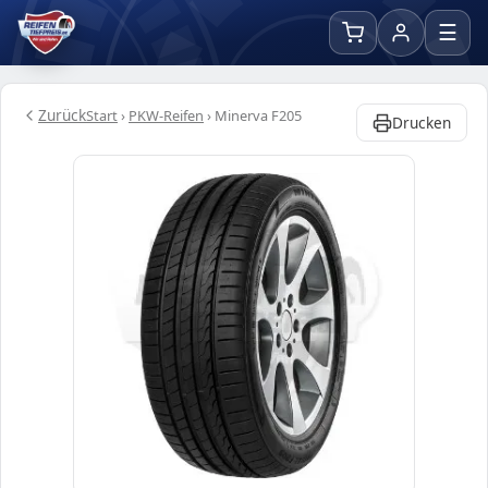
☰
Zurück
Start
›
PKW-Reifen
›
Minerva F205
Drucken