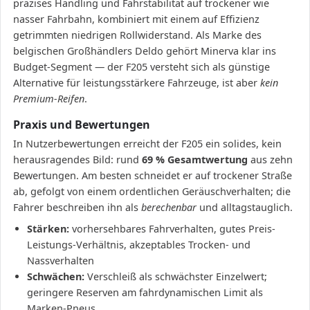
präzises Handling und Fahrstabilität auf trockener wie
nasser Fahrbahn, kombiniert mit einem auf Effizienz
getrimmten niedrigen Rollwiderstand. Als Marke des
belgischen Großhändlers Deldo gehört Minerva klar ins
Budget-Segment — der F205 versteht sich als günstige
Alternative für leistungsstärkere Fahrzeuge, ist aber
kein
Premium-Reifen
.
Praxis und Bewertungen
In Nutzerbewertungen erreicht der F205 ein solides, kein
herausragendes Bild: rund
69 % Gesamtwertung
aus zehn
Bewertungen. Am besten schneidet er auf trockener Straße
ab, gefolgt von einem ordentlichen Geräuschverhalten; die
Fahrer beschreiben ihn als
berechenbar
und alltagstauglich.
Stärken:
vorhersehbares Fahrverhalten, gutes Preis-
Leistungs-Verhältnis, akzeptables Trocken- und
Nassverhalten
Schwächen:
Verschleiß als schwächster Einzelwert;
geringere Reserven am fahrdynamischen Limit als
Marken-Pneus