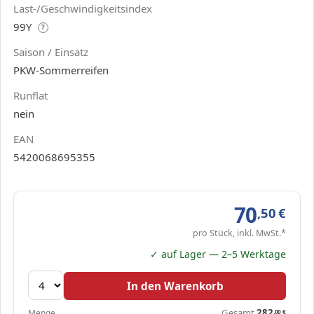
Last-/Geschwindigkeitsindex
99Y
?
Saison / Einsatz
PKW-Sommerreifen
Runflat
nein
EAN
5420068695355
70
,50
€
pro Stück, inkl. MwSt.*
✓ auf Lager — 2–5 Werktage
In den Warenkorb
Gesamt
282
Menge
,00
€