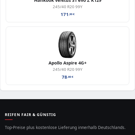
Hankook veNtus S1 evo Z K129
245/40 R20 99Y
171
,30
€
Apollo Aspire 4G+
245/40 R20 99Y
78
,80
€
REIFEN FAIR & GÜNSTIG
Top-Preise plus kostenlose Lieferung innerhalb Deutschlands.