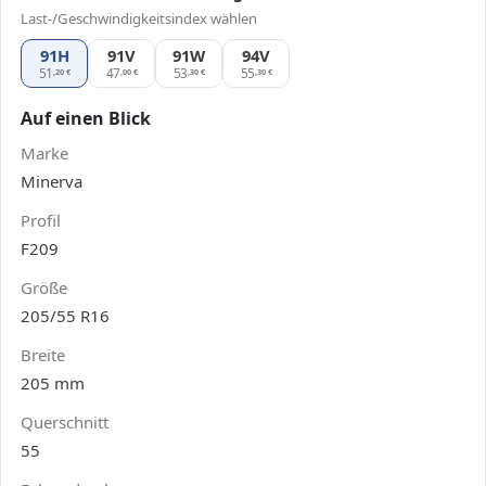
Last-/Geschwindigkeitsindex wählen
91H
91V
Minerva F209 205/55 R16, Ausführung 91V
91W
Minerva F209 205/55 R16, Ausführun
94V
Minerva F209 205/55 R16, Au
51
47
53
55
,20
€
,00
€
,30
€
,30
€
Auf einen Blick
Marke
Minerva
Profil
F209
Größe
205/55 R16
Breite
205 mm
Querschnitt
55