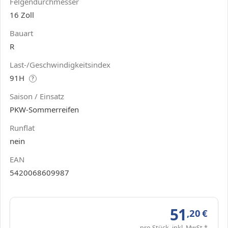
Felgendurchmesser
16 Zoll
Bauart
R
Last-/Geschwindigkeitsindex
91H
?
Saison / Einsatz
PKW-Sommerreifen
Runflat
nein
EAN
5420068609987
51
,20
€
pro Stück, inkl. MwSt.*