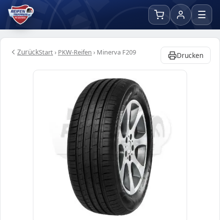
☰
Zurück
Start
›
PKW-Reifen
›
Minerva F209
Drucken