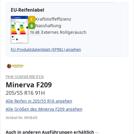
EU-Reifenlabel
Kraftstoffeffizienz
EPREL
ENERG
C
1000000
Minerva
MV849
205/55 R16 91H
C1
Nasshaftung
B
A
A
B
B
B
C
C
C
Externes Rollgeräusch
70 dB
D
D
E
E
70 dB
B
Verordnung (EU) 2020/740
EU-Produktdatenblatt (EPREL) ansehen
PKW-SOMMERREIFEN
Minerva F209
205/55 R16 91H
Alle Reifen in 205/55 R16 ansehen
Alle Größen des Minerva F209 ansehen
Artikel-Nr. MV849
Auch in anderen Ausführungen erhältlich
—