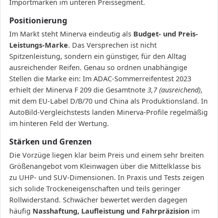
Importmarken im unteren Preissegment.
Positionierung
Im Markt steht Minerva eindeutig als
Budget- und Preis-
Leistungs-Marke
. Das Versprechen ist nicht
Spitzenleistung, sondern ein günstiger, für den Alltag
ausreichender Reifen. Genau so ordnen unabhängige
Stellen die Marke ein: Im ADAC-Sommerreifentest 2023
erhielt der Minerva F 209 die Gesamtnote
3,7 (ausreichend)
,
mit dem EU-Label D/B/70 und China als Produktionsland. In
AutoBild-Vergleichstests landen Minerva-Profile regelmäßig
im hinteren Feld der Wertung.
Stärken und Grenzen
Die Vorzüge liegen klar beim Preis und einem sehr breiten
Größenangebot vom Kleinwagen über die Mittelklasse bis
zu UHP- und SUV-Dimensionen. In Praxis und Tests zeigen
sich solide Trockeneigenschaften und teils geringer
Rollwiderstand. Schwächer bewertet werden dagegen
häufig
Nasshaftung, Laufleistung und Fahrpräzision
im