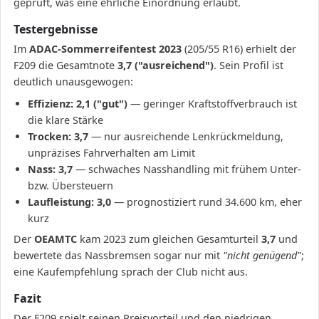
geprüft, was eine ehrliche Einordnung erlaubt.
Testergebnisse
Im
ADAC-Sommerreifentest 2023
(205/55 R16) erhielt der
F209 die Gesamtnote
3,7 ("ausreichend")
. Sein Profil ist
deutlich unausgewogen:
Effizienz: 2,1 ("gut")
— geringer Kraftstoffverbrauch ist
die klare Stärke
Trocken: 3,7
— nur ausreichende Lenkrückmeldung,
unpräzises Fahrverhalten am Limit
Nass: 3,7
— schwaches Nasshandling mit frühem Unter-
bzw. Übersteuern
Laufleistung: 3,0
— prognostiziert rund 34.600 km, eher
kurz
Der
OEAMTC
kam 2023 zum gleichen Gesamturteil
3,7
und
bewertete das Nassbremsen sogar nur mit
"nicht genügend"
;
eine Kaufempfehlung sprach der Club nicht aus.
Fazit
Der F209 spielt seinen Preisvorteil und den niedrigen