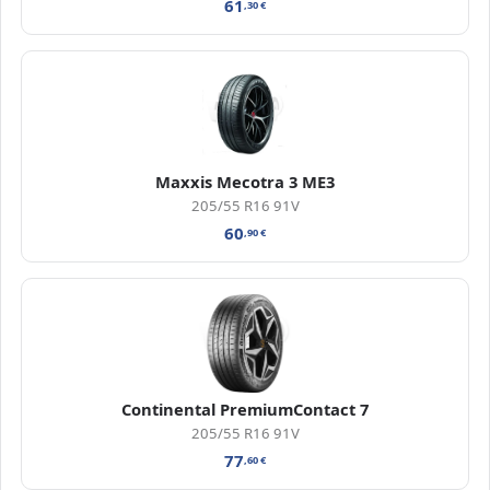
61
,30
€
Maxxis Mecotra 3 ME3
205/55 R16 91V
60
,90
€
Continental PremiumContact 7
205/55 R16 91V
77
,60
€