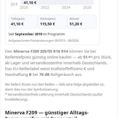
41,10 €
30 €
2020
2022
2024
2026
Tiefstpreis
Höchstpreis
Aktuell
41,10 €
115,50 €
51,20 €
Seit
September 2019
im Programm
Aufgezeichnete Preisänderungen 09/2019 – 08/2026.
Den
Minerva F209 205/55 R16 91H
können Sie bei
Reifentiefpreis günstig online kaufen — ab
51
pro Stück,
,20
€
ab Lager und versandkostenfrei innerhalb Deutschlands.
Das EU-Reifenlabel weist Kraftstoffeffizienz
C
und
Nasshaftung
B
bei
70 dB
Rollgeräusch aus.
Wir liefern Ihnen nur den Reifen — falls eine Felge abgebildet ist,
dient dies nur der Symbolisierung.
* Versandkostenfreie Lieferung innerhalb Deutschlands (außer
Insellieferung).
Minerva F209 — günstiger Alltags-