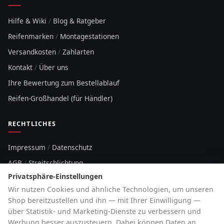
Hilfe & Wiki
/
Blog & Ratgeber
Reifenmarken
/
Montagestationen
Versandkosten
/
Zahlarten
Kontakt
/
Über uns
Ihre Bewertung zum Bestellablauf
Reifen-Großhandel (für Händler)
RECHTLICHES
Impressum
/
Datenschutz
AGB
/
Streitschlichtung
Privatsphäre-Einstellungen
Sitemap
Wir nutzen Cookies und ähnliche Technologien, um unseren
Cookie-Hinweis
Shop bereitzustellen und ihn — mit Ihrer Einwilligung —
über Statistik- und Marketing-Dienste zu verbessern und
HOTLINE
Werbung besser auszusteuern. Dabei können Daten an