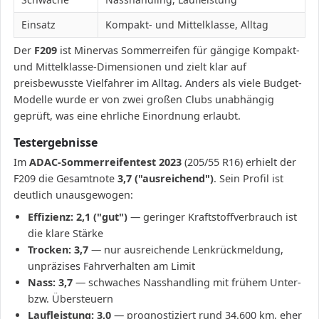
Einsatz
Kompakt- und Mittelklasse, Alltag
Der
F209
ist Minervas Sommerreifen für gängige Kompakt-
und Mittelklasse-Dimensionen und zielt klar auf
preisbewusste Vielfahrer im Alltag. Anders als viele Budget-
Modelle wurde er von zwei großen Clubs unabhängig
geprüft, was eine ehrliche Einordnung erlaubt.
Testergebnisse
Im
ADAC-Sommerreifentest 2023
(205/55 R16) erhielt der
F209 die Gesamtnote
3,7 ("ausreichend")
. Sein Profil ist
deutlich unausgewogen:
Effizienz: 2,1 ("gut")
— geringer Kraftstoffverbrauch ist
die klare Stärke
Trocken: 3,7
— nur ausreichende Lenkrückmeldung,
unpräzises Fahrverhalten am Limit
Nass: 3,7
— schwaches Nasshandling mit frühem Unter-
bzw. Übersteuern
Laufleistung: 3,0
— prognostiziert rund 34.600 km, eher