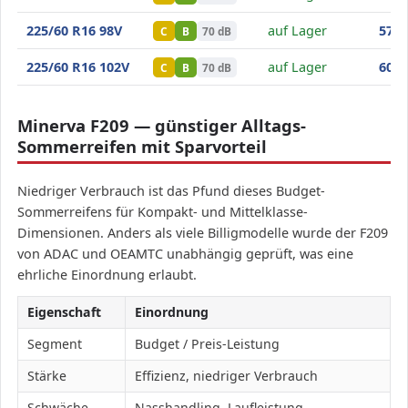
Minerva F209
225/60 R16 98V
auf Lager
57
,50
C
B
70 dB
Minerva F209
225/60 R16 102V
auf Lager
60
,90
C
B
70 dB
Minerva F209 — günstiger Alltags-
Sommerreifen mit Sparvorteil
Niedriger Verbrauch ist das Pfund dieses Budget-
Sommerreifens für Kompakt- und Mittelklasse-
Dimensionen. Anders als viele Billigmodelle wurde der F209
von ADAC und OEAMTC unabhängig geprüft, was eine
ehrliche Einordnung erlaubt.
Eigenschaft
Einordnung
Segment
Budget / Preis-Leistung
Stärke
Effizienz, niedriger Verbrauch
Schwäche
Nasshandling, Laufleistung