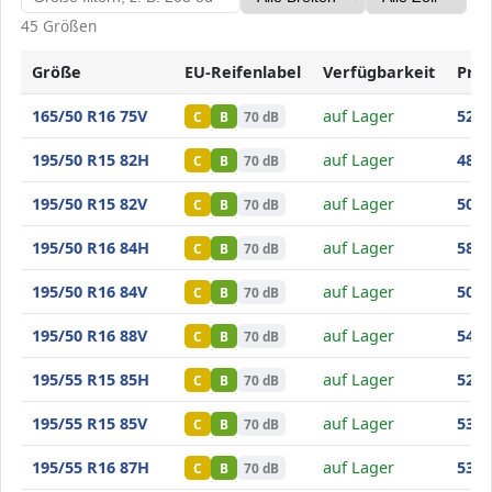
45 Größen
Größe
EU-Reifenlabel
Verfügbarkeit
Prei
Minerva F209
165/50 R16 75V
auf Lager
52
,10
C
B
70 dB
Minerva F209
195/50 R15 82H
auf Lager
48
,40
C
B
70 dB
Minerva F209
195/50 R15 82V
auf Lager
50
,70
C
B
70 dB
Minerva F209
195/50 R16 84H
auf Lager
58
,50
C
B
70 dB
Minerva F209
195/50 R16 84V
auf Lager
50
,40
C
B
70 dB
Minerva F209
195/50 R16 88V
auf Lager
54
,20
C
B
70 dB
Minerva F209
195/55 R15 85H
auf Lager
52
,60
C
B
70 dB
Minerva F209
195/55 R15 85V
auf Lager
53
,20
C
B
70 dB
Minerva F209
195/55 R16 87H
auf Lager
53
,80
C
B
70 dB