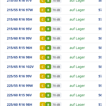
Minerva F209
215/55 R16 97V
auf Lager
58
,50
C
B
70 dB
Minerva F209
215/55 R16 97W
auf Lager
57
,60
C
B
70 dB
Minerva F209
215/60 R16 95H
auf Lager
57
,60
C
B
70 dB
Minerva F209
215/60 R16 95V
auf Lager
59
,20
C
B
70 dB
Minerva F209
215/60 R16 99V
auf Lager
58
,80
C
B
70 dB
Minerva F209
215/65 R15 96H
auf Lager
58
,30
C
B
70 dB
Minerva F209
215/65 R16 98H
auf Lager
59
,00
C
B
70 dB
Minerva F209
215/65 R16 102V
auf Lager
58
,80
C
B
70 dB
Minerva F209
225/55 R16 99V
auf Lager
57
,00
C
B
70 dB
Minerva F209
225/55 R16 99W
auf Lager
59
,00
C
B
70 dB
Minerva F209
225/60 R15 96V
auf Lager
56
,80
C
B
70 dB
Minerva F209
225/60 R16 98H
auf Lager
57
,10
C
B
70 dB