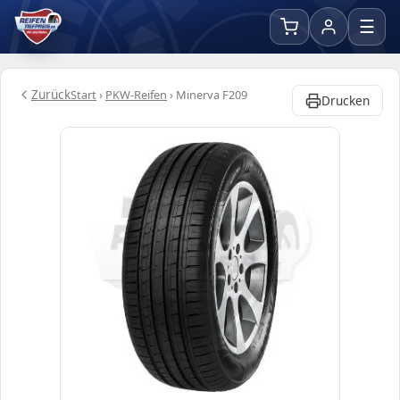
☰
Zurück
Start
›
PKW-Reifen
›
Minerva F209
Drucken