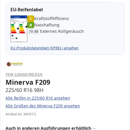
EU-Reifenlabel
Kraftstoffeffizienz
EPREL
ENERG
C
1000000
Minerva
MV972
225/60 R16 98H
C1
Nasshaftung
B
A
A
B
B
B
C
C
C
Externes Rollgeräusch
70 dB
D
D
E
E
70 dB
B
Verordnung (EU) 2020/740
EU-Produktdatenblatt (EPREL) ansehen
PKW-SOMMERREIFEN
Minerva F209
225/60 R16 98H
Alle Reifen in 225/60 R16 ansehen
Alle Größen des Minerva F209 ansehen
Artikel-Nr. MV972
Auch in anderen Ausführungen erhältlich
—