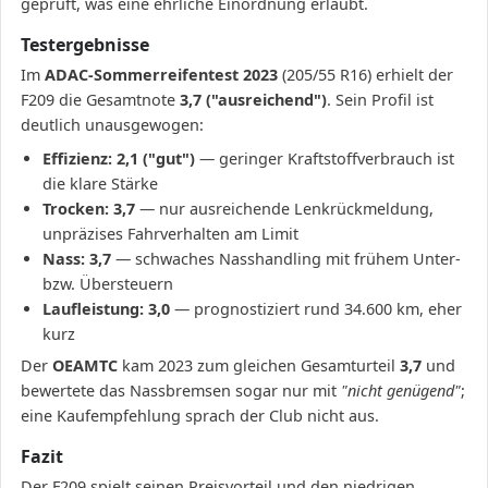
geprüft, was eine ehrliche Einordnung erlaubt.
Testergebnisse
Im
ADAC-Sommerreifentest 2023
(205/55 R16) erhielt der
F209 die Gesamtnote
3,7 ("ausreichend")
. Sein Profil ist
deutlich unausgewogen:
Effizienz: 2,1 ("gut")
— geringer Kraftstoffverbrauch ist
die klare Stärke
Trocken: 3,7
— nur ausreichende Lenkrückmeldung,
unpräzises Fahrverhalten am Limit
Nass: 3,7
— schwaches Nasshandling mit frühem Unter-
bzw. Übersteuern
Laufleistung: 3,0
— prognostiziert rund 34.600 km, eher
kurz
Der
OEAMTC
kam 2023 zum gleichen Gesamturteil
3,7
und
bewertete das Nassbremsen sogar nur mit
"nicht genügend"
;
eine Kaufempfehlung sprach der Club nicht aus.
Fazit
Der F209 spielt seinen Preisvorteil und den niedrigen