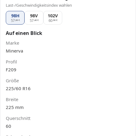
Last-/Geschwindigkeitsindex wählen
98H
98V
Minerva F209 225/60 R16, Ausführung 98V
102V
Minerva F209 225/60 R16, Ausführung
57
57
60
,00
€
,40
€
,90
€
Auf einen Blick
Marke
Minerva
Profil
F209
Größe
225/60 R16
Breite
225 mm
Querschnitt
60