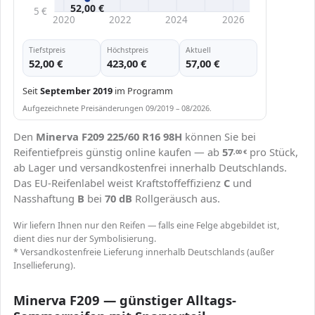
52,00 €
5 €
2020
2022
2024
2026
Tiefstpreis
Höchstpreis
Aktuell
52,00 €
423,00 €
57,00 €
Seit
September 2019
im Programm
Aufgezeichnete Preisänderungen 09/2019 – 08/2026.
Den
Minerva F209 225/60 R16 98H
können Sie bei
Reifentiefpreis günstig online kaufen — ab
57
pro Stück,
,00
€
ab Lager und versandkostenfrei innerhalb Deutschlands.
Das EU-Reifenlabel weist Kraftstoffeffizienz
C
und
Nasshaftung
B
bei
70 dB
Rollgeräusch aus.
Wir liefern Ihnen nur den Reifen — falls eine Felge abgebildet ist,
dient dies nur der Symbolisierung.
* Versandkostenfreie Lieferung innerhalb Deutschlands (außer
Insellieferung).
Minerva F209 — günstiger Alltags-