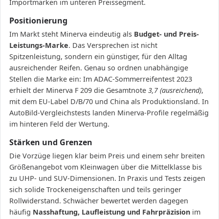
Importmarken im unteren Preissegment.
Positionierung
Im Markt steht Minerva eindeutig als
Budget- und Preis-
Leistungs-Marke
. Das Versprechen ist nicht
Spitzenleistung, sondern ein günstiger, für den Alltag
ausreichender Reifen. Genau so ordnen unabhängige
Stellen die Marke ein: Im ADAC-Sommerreifentest 2023
erhielt der Minerva F 209 die Gesamtnote
3,7 (ausreichend)
,
mit dem EU-Label D/B/70 und China als Produktionsland. In
AutoBild-Vergleichstests landen Minerva-Profile regelmäßig
im hinteren Feld der Wertung.
Stärken und Grenzen
Die Vorzüge liegen klar beim Preis und einem sehr breiten
Größenangebot vom Kleinwagen über die Mittelklasse bis
zu UHP- und SUV-Dimensionen. In Praxis und Tests zeigen
sich solide Trockeneigenschaften und teils geringer
Rollwiderstand. Schwächer bewertet werden dagegen
häufig
Nasshaftung, Laufleistung und Fahrpräzision
im