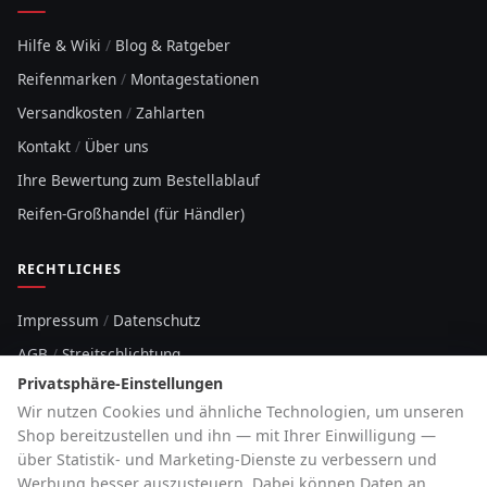
Hilfe & Wiki
/
Blog & Ratgeber
Reifenmarken
/
Montagestationen
Versandkosten
/
Zahlarten
Kontakt
/
Über uns
Ihre Bewertung zum Bestellablauf
Reifen-Großhandel (für Händler)
RECHTLICHES
Impressum
/
Datenschutz
AGB
/
Streitschlichtung
Privatsphäre-Einstellungen
Sitemap
Wir nutzen Cookies und ähnliche Technologien, um unseren
Cookie-Hinweis
Shop bereitzustellen und ihn — mit Ihrer Einwilligung —
über Statistik- und Marketing-Dienste zu verbessern und
HOTLINE
Werbung besser auszusteuern. Dabei können Daten an