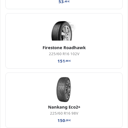
53
,40
€
Firestone Roadhawk
225/60 R16 102V
151
,90
€
Nankang Eco2+
225/60 R16 98V
150
,20
€