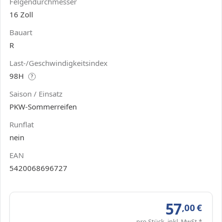
Felgendurchmesser
16 Zoll
Bauart
R
Last-/Geschwindigkeitsindex
98H
?
Saison / Einsatz
PKW-Sommerreifen
Runflat
nein
EAN
5420068696727
57
,00
€
pro Stück, inkl. MwSt.*