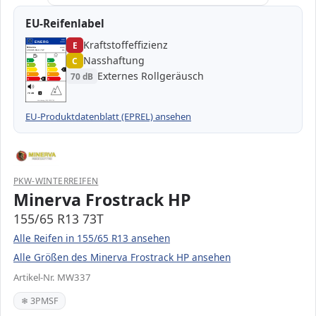
EU-Reifenlabel
Kraftstoffeffizienz
EPREL
ENERG
E
1000000
Minerva
MW337
155/65 R13 73T
C1
Nasshaftung
C
A
A
B
B
C
C
C
Externes Rollgeräusch
70 dB
D
D
E
E
E
70 dB
B
Verordnung (EU) 2020/740
EU-Produktdatenblatt (EPREL) ansehen
PKW-WINTERREIFEN
Minerva Frostrack HP
155/65 R13 73T
Alle Reifen in 155/65 R13 ansehen
Alle Größen des Minerva Frostrack HP ansehen
Artikel-Nr. MW337
❄ 3PMSF