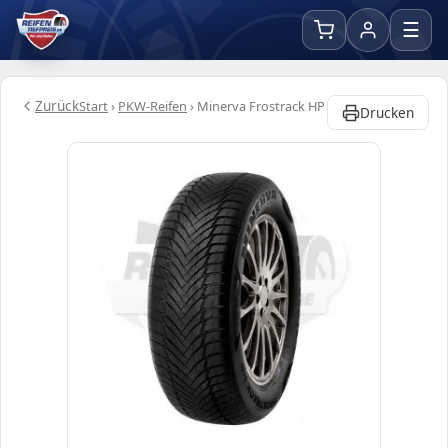
☰
Zurück
Start
›
PKW-Reifen
›
Minerva Frostrack HP
Drucken