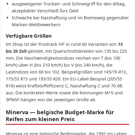
ausgewogener Trocken- und Schneegriff für den Alltag,
akzeptabler Verschleiß fürs Geld
Schwäche bei Nasshaftung und im Bremsweg gegenüber
Marken-Wettbewerbern
Verfügbare Größen
Im Shop ist der Frostrack HP in rund 60 Varianten von
13
bis 20 Zoll
gelistet, mit Querschnittsbreiten von 135 bis 225
mm. Die Geschwindigkeitsindizes reichen von T (bis 190
km/h) über H (bis 210 km/h) bis V (bis 240 km/h), die
Lastindizes von 66 bis 102. Beispielgrößen sind
145/70 R13
,
175/55 R15
und
195/55 R20
. Ein EU-Label-Beispiel (205/55
R16) weist Kraftstoffeffizienz C, Nasshaftung C und 70 dB
aus. Die konkreten Werte sowie die Kennungen M+S und
3PMSF hängen von der jeweiligen Größe ab.
Minerva — belgische Budget-Marke für
Reifen zum kleinen Preis
Minerva ist eine belgische Reifenmarke, die 1992 ins Leben