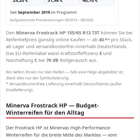
29,20 €
51,98 €
40,70 €
Seit
September 2019
im Programm
Aufgezeichnete Preisänderungen 09/2019 – 08/2026.
Den
Minerva Frostrack HP 155/65 R13 73T
können Sie bei
Reifentiefpreis günstig online kaufen — ab
40
pro Stück,
,70
€
ab Lager und versandkostenfrei innerhalb Deutschlands.
Das EU-Reifenlabel weist Kraftstoffeffizienz
E
und
Nasshaftung
C
bei
70 dB
Rollgeräusch aus.
Wir liefern Ihnen nur den Reifen — falls eine Felge abgebildet ist,
dient dies nur der Symbolisierung.
* Versandkostenfreie Lieferung innerhalb Deutschlands (außer
Insellieferung).
Minerva Frostrack HP — Budget-
Winterreifen für den Alltag
Der Frostrack HP ist Minervas High-Performance-
Winterreifen für die breite Mitte des Marktes — vom