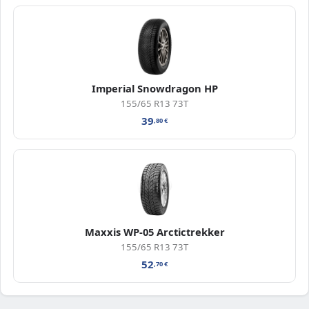
Imperial Snowdragon HP
155/65 R13 73T
39
,80
€
Maxxis WP-05 Arctictrekker
155/65 R13 73T
52
,70
€