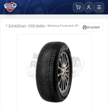
☰
Zurück
Start
›
PKW-Reifen
›
Minerva Frostrack HP
Drucken