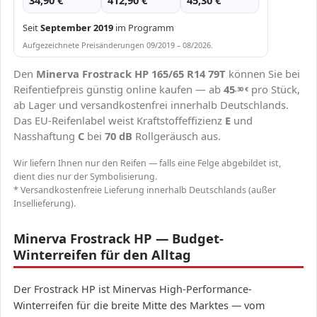
34,90 €
412,90 €
45,30 €
Seit
September 2019
im Programm
Aufgezeichnete Preisänderungen 09/2019 – 08/2026.
Den
Minerva Frostrack HP 165/65 R14 79T
können Sie bei
Reifentiefpreis günstig online kaufen — ab
45
pro Stück,
,30
€
ab Lager und versandkostenfrei innerhalb Deutschlands.
Das EU-Reifenlabel weist Kraftstoffeffizienz
E
und
Nasshaftung
C
bei
70 dB
Rollgeräusch aus.
Wir liefern Ihnen nur den Reifen — falls eine Felge abgebildet ist,
dient dies nur der Symbolisierung.
* Versandkostenfreie Lieferung innerhalb Deutschlands (außer
Insellieferung).
Minerva Frostrack HP — Budget-
Winterreifen für den Alltag
Der Frostrack HP ist Minervas High-Performance-
Winterreifen für die breite Mitte des Marktes — vom