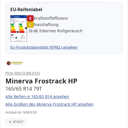
EU-Reifenlabel
Kraftstoffeffizienz
EPREL
ENERG
E
1000000
Minerva
MW339
165/65 R14 79T
C1
Nasshaftung
C
A
A
B
B
C
C
C
Externes Rollgeräusch
70 dB
D
D
E
E
E
70 dB
B
Verordnung (EU) 2020/740
EU-Produktdatenblatt (EPREL) ansehen
PKW-WINTERREIFEN
Minerva Frostrack HP
165/65 R14 79T
Alle Reifen in 165/65 R14 ansehen
Alle Größen des Minerva Frostrack HP ansehen
Artikel-Nr. MW339
❄ 3PMSF