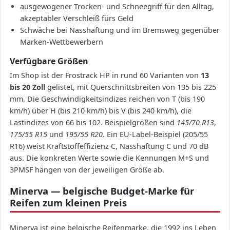
ausgewogener Trocken- und Schneegriff für den Alltag,
akzeptabler Verschleiß fürs Geld
Schwäche bei Nasshaftung und im Bremsweg gegenüber
Marken-Wettbewerbern
Verfügbare Größen
Im Shop ist der Frostrack HP in rund 60 Varianten von
13
bis 20 Zoll
gelistet, mit Querschnittsbreiten von 135 bis 225
mm. Die Geschwindigkeitsindizes reichen von T (bis 190
km/h) über H (bis 210 km/h) bis V (bis 240 km/h), die
Lastindizes von 66 bis 102. Beispielgrößen sind
145/70 R13
,
175/55 R15
und
195/55 R20
. Ein EU-Label-Beispiel (205/55
R16) weist Kraftstoffeffizienz C, Nasshaftung C und 70 dB
aus. Die konkreten Werte sowie die Kennungen M+S und
3PMSF hängen von der jeweiligen Größe ab.
Minerva — belgische Budget-Marke für
Reifen zum kleinen Preis
Minerva ist eine belgische Reifenmarke, die 1992 ins Leben