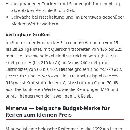
ausgewogener Trocken- und Schneegriff für den Alltag,
akzeptabler Verschleiß fürs Geld
Schwäche bei Nasshaftung und im Bremsweg gegenüber
Marken-Wettbewerbern
Verfügbare Größen
Im Shop ist der Frostrack HP in rund 60 Varianten von
13
bis 20 Zoll
gelistet, mit Querschnittsbreiten von 135 bis 225
mm. Die Geschwindigkeitsindizes reichen von T (bis 190
km/h) über H (bis 210 km/h) bis V (bis 240 km/h), die
Lastindizes von 66 bis 102. Beispielgrößen sind
145/70 R13
,
175/55 R15
und
195/55 R20
. Ein EU-Label-Beispiel (205/55
R16) weist Kraftstoffeffizienz C, Nasshaftung C und 70 dB
aus. Die konkreten Werte sowie die Kennungen M+S und
3PMSF hängen von der jeweiligen Größe ab.
Minerva — belgische Budget-Marke für
Reifen zum kleinen Preis
Minerva ist eine belgische Reifenmarke, die 1992 ins Leben