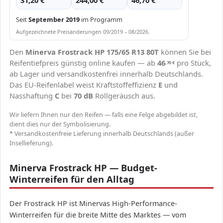
31,20 €
244,00 €
46,70 €
Seit
September 2019
im Programm
Aufgezeichnete Preisänderungen 09/2019 – 08/2026.
Den
Minerva Frostrack HP 175/65 R13 80T
können Sie bei
Reifentiefpreis günstig online kaufen — ab
46
pro Stück,
,70
€
ab Lager und versandkostenfrei innerhalb Deutschlands.
Das EU-Reifenlabel weist Kraftstoffeffizienz
E
und
Nasshaftung
C
bei
70 dB
Rollgeräusch aus.
Wir liefern Ihnen nur den Reifen — falls eine Felge abgebildet ist,
dient dies nur der Symbolisierung.
* Versandkostenfreie Lieferung innerhalb Deutschlands (außer
Insellieferung).
Minerva Frostrack HP — Budget-
Winterreifen für den Alltag
Der Frostrack HP ist Minervas High-Performance-
Winterreifen für die breite Mitte des Marktes — vom