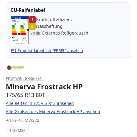
EU-Reifenlabel
Kraftstoffeffizienz
EPREL
ENERG
E
1000000
Minerva
MW372
175/65 R13 80T
C1
Nasshaftung
C
A
A
B
B
C
C
C
Externes Rollgeräusch
70 dB
D
D
E
E
E
70 dB
B
Verordnung (EU) 2020/740
EU-Produktdatenblatt (EPREL) ansehen
PKW-WINTERREIFEN
Minerva Frostrack HP
175/65 R13 80T
Alle Reifen in 175/65 R13 ansehen
Alle Größen des Minerva Frostrack HP ansehen
Artikel-Nr. MW372
❄ 3PMSF