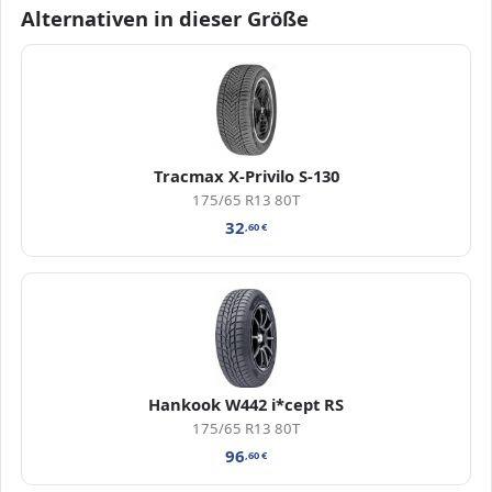
Alternativen in dieser Größe
Tracmax X-Privilo S-130
175/65 R13 80T
32
,60
€
Hankook W442 i*cept RS
175/65 R13 80T
96
,60
€