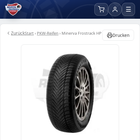
☰
Zurück
Start
›
PKW-Reifen
›
Minerva Frostrack HP
Drucken