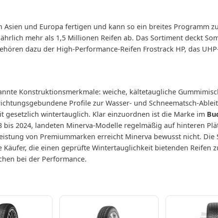
in Asien und Europa fertigen und kann so ein breites Programm zu
jährlich mehr als 1,5 Millionen Reifen ab. Das Sortiment deckt S
ehören dazu der High-Performance-Reifen Frostrack HP, das UHP-
kannte Konstruktionsmerkmale: weiche, kältetaugliche Gummimisch
ufrichtungsgebundene Profile zur Wasser- und Schneematsch-Able
 gesetzlich wintertauglich. Klar einzuordnen ist die Marke im
Bu
8 bis 2024, landeten Minerva-Modelle regelmäßig auf hinteren Plä
leistung von Premiummarken erreicht Minerva bewusst nicht. Die St
äufer, die einen geprüfte Wintertauglichkeit bietenden Reifen zu
ichen bei der Performance.