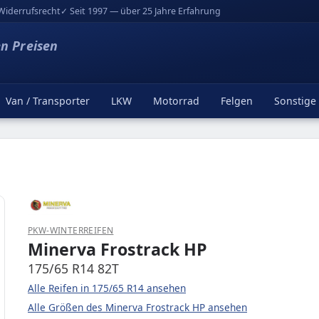
Widerrufsrecht
✓ Seit 1997 — über 25 Jahre Erfahrung
en Preisen
Van / Transporter
LKW
Motorrad
Felgen
Sonstige
PKW-WINTERREIFEN
Minerva Frostrack HP
175/65 R14 82T
Alle Reifen in 175/65 R14 ansehen
Alle Größen des Minerva Frostrack HP ansehen