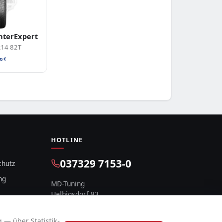
nterExpert
R14 82T
70
€
HOTLINE
037329 7153-0
chutz
ng
MD-Tuning
Helbigsdorf 83
09619 Mulda, Deutschland
 — über Statistik-