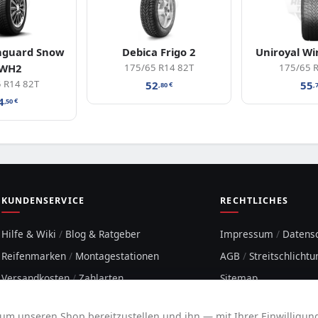
nguard Snow
Debica Frigo 2
Uniroyal Wi
 WH2
175/65 R14 82T
175/65 
 R14 82T
52
55
,80
€
,
4
,50
€
KUNDENSERVICE
RECHTLICHES
Hilfe & Wiki
/
Blog & Ratgeber
Impressum
/
Datens
Reifenmarken
/
Montagestationen
AGB
/
Streitschlichtu
Versandkosten
/
Zahlarten
Sitemap
Kontakt
/
Über uns
Cookie-Hinweis
um unseren Shop bereitzustellen und ihn — mit Ihrer Einwilligung