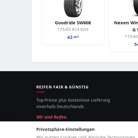
Goodride SW608
Nexen Wi
175/65 R14 82H
G
175/65
42
,40
€
5
REIFEN FAIR & GÜNSTIG
Top-Preise plus kostenlose Lieferung
innerhalb Deutschlands.
Wir sind Reifen.
Privatsphäre-Einstellungen
Wir nutzen Cookies und ähnliche Technologien, 