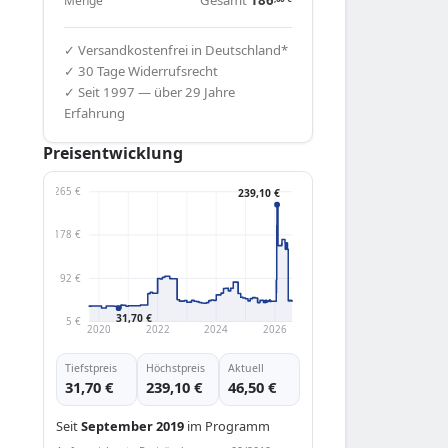
Menge
✓ Versandkostenfrei in Deutschland*
✓ 30 Tage Widerrufsrecht
✓ Seit 1997 — über 29 Jahre
Erfahrung
g 86T
Preisentwicklung
265 €
239,10 €
178 €
92 €
31,70 €
5 €
2020
2022
2024
2026
Tiefstpreis
Höchstpreis
Aktuell
31,70 €
239,10 €
46,50 €
Seit
September 2019
im Programm