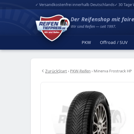
✓ Versandkostenfrei innerhalb Deutschlands
✓ 30 Tage 
Der Reifenshop mit fair
Wir sind Reifen — seit 1997.
PKW
Offroad / SUV
Zurück
Start
›
PKW-Reifen
›
Minerva Frostrack HP