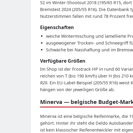
52 im Winter-Shootout 2018 (195/65 R15, dort 
Bremstest 2024 (205/55 R16). Die Datenbank 
Nutzerstimmen fallen mit rund 78 Prozent freu
Eigenschaften
weiche Wintermischung und lamellierte Pro
ausgewogener Trocken- und Schneegriff für
Schwäche bei Nasshaftung und im Brems
Verfügbare Größen
Im Shop ist der Frostrack HP in rund 60 Vari
reichen von T (bis 190 km/h) über H (bis 210 k
R20
. Ein EU-Label-Beispiel (205/55 R16) weis
hängen von der jeweiligen Größe ab.
Minerva — belgische Budget-Marke
Minerva ist eine belgische Reifenmarke, die
gehört. Hinter ihr steht die Deldo Autobande
ist kein klassischer Reifenentwickler mit eig