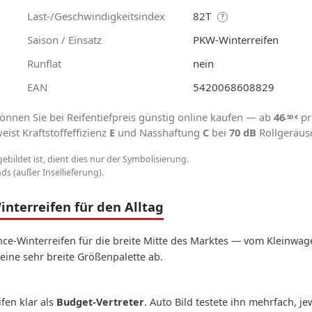
Last-/Geschwindigkeitsindex
82T
?
Saison / Einsatz
PKW-Winterreifen
Runflat
nein
EAN
5420068608829
önnen Sie bei Reifentiefpreis günstig online kaufen — ab
46
pr
,50
€
ist Kraftstoffeffizienz
E
und Nasshaftung
C
bei
70 dB
Rollgeräus
gebildet ist, dient dies nur der Symbolisierung.
s (außer Insellieferung).
nterreifen für den Alltag
ce-Winterreifen für die breite Mitte des Marktes — vom Kleinwagen
eine sehr breite Größenpalette ab.
fen klar als
Budget-Vertreter
. Auto Bild testete ihn mehrfach, je