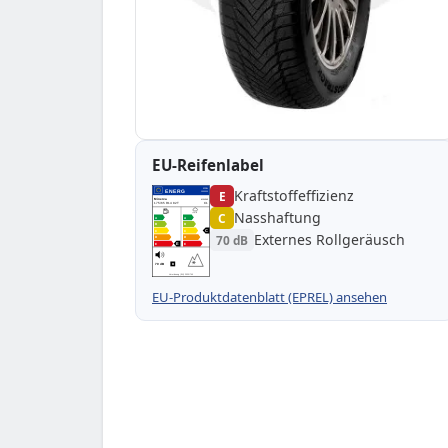
EU-Reifenlabel
Kraftstoffeffizienz
EPREL
ENERG
E
1000000
Minerva
MW340
175/65 R14 82T
C1
Nasshaftung
C
A
A
B
B
C
C
C
Externes Rollgeräusch
70 dB
D
D
E
E
E
70 dB
B
Verordnung (EU) 2020/740
EU-Produktdatenblatt (EPREL) ansehen