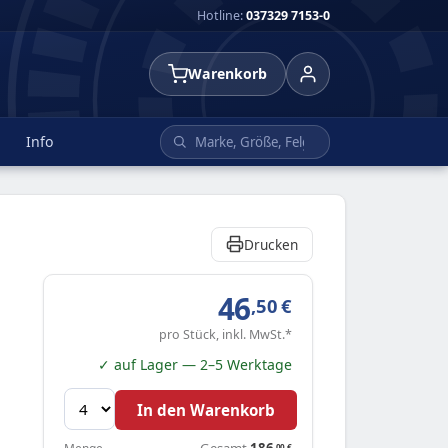
Hotline:
037329 7153-0
Warenkorb
Info
Drucken
46
,50
€
pro Stück, inkl. MwSt.*
✓ auf Lager — 2–5 Werktage
In den Warenkorb
Gesamt
186
,00
€