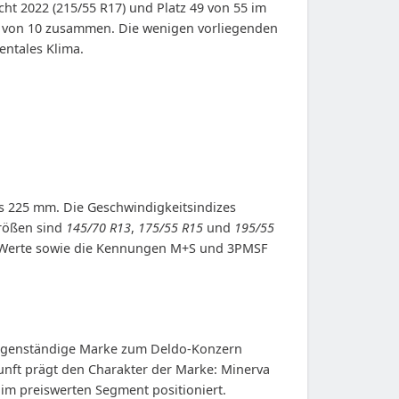
cht 2022 (215/55 R17) und Platz 49 von 55 im
.4 von 10 zusammen. Die wenigen vorliegenden
entales Klima.
is 225 mm. Die Geschwindigkeitsindizes
größen sind
145/70 R13
,
175/55 R15
und
195/55
ten Werte sowie die Kennungen M+S und 3PMSF
s eigenständige Marke zum Deldo-Konzern
kunft prägt den Charakter der Marke: Minerva
 im preiswerten Segment positioniert.