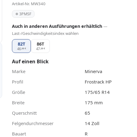
Artikel-Nr. MW340
❄ 3PMSF
Auch in anderen Ausführungen erhältlich
—
Last-/Geschwindigkeitsindex wählen
82T
86T
Minerva Frostrack HP 175/65 R14, Ausführun
46
47
,50
€
,20
€
Auf einen Blick
Marke
Minerva
Profil
Frostrack HP
Größe
175/65 R14
Breite
175 mm
Querschnitt
65
Felgendurchmesser
14 Zoll
Bauart
R