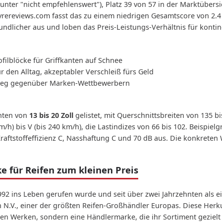
unter "nicht empfehlenswert"), Platz 39 von 57 in der Marktübersi
tyrereviews.com fasst das zu einem niedrigen Gesamtscore von 2
ndlicher aus und loben das Preis-Leistungs-Verhältnis für kontin
filblöcke für Griffkanten auf Schnee
 den Alltag, akzeptabler Verschleiß fürs Geld
weg gegenüber Marken-Wettbewerbern
anten von
13 bis 20 Zoll
gelistet, mit Querschnittsbreiten von 135 b
m/h) bis V (bis 240 km/h), die Lastindizes von 66 bis 102. Beispiel
t Kraftstoffeffizienz C, Nasshaftung C und 70 dB aus. Die konkre
 für Reifen zum kleinen Preis
 1992 ins Leben gerufen wurde und seit über zwei Jahrzehnten al
n N.V., einer der größten Reifen-Großhändler Europas. Diese Her
enen Werken, sondern eine Händlermarke, die ihr Sortiment gezielt