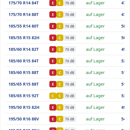
Minerva Frostrack HP
175/70 R14 84T
auf Lager
47
,10
E
C
70 dB
Minerva Frostrack HP
175/70 R14 88T
auf Lager
47
,70
E
C
70 dB
Minerva Frostrack HP
185/55 R14 80T
auf Lager
58
,70
E
C
70 dB
Minerva Frostrack HP
185/55 R15 82H
auf Lager
50
,40
E
C
70 dB
Minerva Frostrack HP
185/60 R14 82T
auf Lager
49
,40
E
C
70 dB
Minerva Frostrack HP
185/60 R15 84T
auf Lager
53
,40
E
C
70 dB
Minerva Frostrack HP
185/60 R15 88T
auf Lager
51
,70
E
C
70 dB
Minerva Frostrack HP
185/65 R15 88T
auf Lager
51
,00
E
C
70 dB
Minerva Frostrack HP
185/65 R15 92T
auf Lager
53
,10
C
C
70 dB
Minerva Frostrack HP
195/50 R15 82H
auf Lager
49
,70
E
C
70 dB
Minerva Frostrack HP
195/50 R16 88V
auf Lager
54
,20
E
C
70 dB