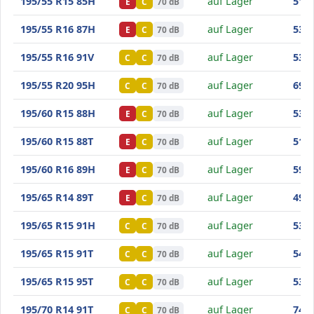
Minerva Frostrack HP
195/55 R15 85H
auf Lager
51
,70
E
C
70 dB
Minerva Frostrack HP
195/55 R16 87H
auf Lager
53
,60
E
C
70 dB
Minerva Frostrack HP
195/55 R16 91V
auf Lager
53
,40
C
C
70 dB
Minerva Frostrack HP
195/55 R20 95H
auf Lager
69
,30
C
C
70 dB
Minerva Frostrack HP
195/60 R15 88H
auf Lager
53
,20
E
C
70 dB
Minerva Frostrack HP
195/60 R15 88T
auf Lager
51
,70
E
C
70 dB
Minerva Frostrack HP
195/60 R16 89H
auf Lager
59
,00
E
C
70 dB
Minerva Frostrack HP
195/65 R14 89T
auf Lager
49
,70
E
C
70 dB
Minerva Frostrack HP
195/65 R15 91H
auf Lager
53
,00
C
C
70 dB
Minerva Frostrack HP
195/65 R15 91T
auf Lager
54
,40
C
C
70 dB
Minerva Frostrack HP
195/65 R15 95T
auf Lager
53
,70
C
C
70 dB
Minerva Frostrack HP
195/70 R14 91T
auf Lager
74
,90
C
C
70 dB