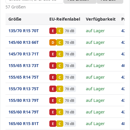
57 Größen
Größe
EU-Reifenlabel
Verfügbarkeit
Prei
Minerva Frostrack HP
135/70 R15 70T
auf Lager
42
,90
E
C
70 dB
Minerva Frostrack HP
145/60 R13 66T
auf Lager
42
,70
D
C
70 dB
Minerva Frostrack HP
145/70 R13 71T
auf Lager
42
,80
E
C
70 dB
Minerva Frostrack HP
155/65 R13 73T
auf Lager
40
,70
E
C
70 dB
Minerva Frostrack HP
155/65 R14 75T
auf Lager
42
,50
E
C
70 dB
Minerva Frostrack HP
155/70 R13 75T
auf Lager
42
,80
E
C
70 dB
Minerva Frostrack HP
155/80 R13 79T
auf Lager
43
,40
E
C
70 dB
Minerva Frostrack HP
165/60 R14 79T
auf Lager
42
,90
E
C
70 dB
Minerva Frostrack HP
165/60 R15 81T
auf Lager
48
,40
E
C
70 dB