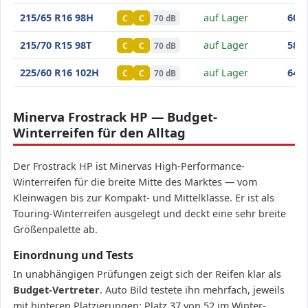
Minerva Frostrack HP
215/65 R16 98H
auf Lager
60
,80
C
C
70 dB
Minerva Frostrack HP
215/70 R15 98T
auf Lager
58
,90
C
C
70 dB
Minerva Frostrack HP
225/60 R16 102H
auf Lager
64
,90
C
C
70 dB
Minerva Frostrack HP — Budget-
Winterreifen für den Alltag
Der Frostrack HP ist Minervas High-Performance-
Winterreifen für die breite Mitte des Marktes — vom
Kleinwagen bis zur Kompakt- und Mittelklasse. Er ist als
Touring-Winterreifen ausgelegt und deckt eine sehr breite
Größenpalette ab.
Einordnung und Tests
In unabhängigen Prüfungen zeigt sich der Reifen klar als
Budget-Vertreter
. Auto Bild testete ihn mehrfach, jeweils
mit hinteren Platzierungen: Platz 37 von 52 im Winter-