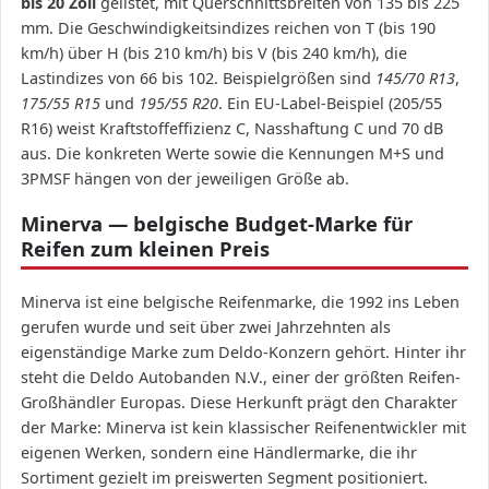
bis 20 Zoll
gelistet, mit Querschnittsbreiten von 135 bis 225
mm. Die Geschwindigkeitsindizes reichen von T (bis 190
km/h) über H (bis 210 km/h) bis V (bis 240 km/h), die
Lastindizes von 66 bis 102. Beispielgrößen sind
145/70 R13
,
175/55 R15
und
195/55 R20
. Ein EU-Label-Beispiel (205/55
R16) weist Kraftstoffeffizienz C, Nasshaftung C und 70 dB
aus. Die konkreten Werte sowie die Kennungen M+S und
3PMSF hängen von der jeweiligen Größe ab.
Minerva — belgische Budget-Marke für
Reifen zum kleinen Preis
Minerva ist eine belgische Reifenmarke, die 1992 ins Leben
gerufen wurde und seit über zwei Jahrzehnten als
eigenständige Marke zum Deldo-Konzern gehört. Hinter ihr
steht die Deldo Autobanden N.V., einer der größten Reifen-
Großhändler Europas. Diese Herkunft prägt den Charakter
der Marke: Minerva ist kein klassischer Reifenentwickler mit
eigenen Werken, sondern eine Händlermarke, die ihr
Sortiment gezielt im preiswerten Segment positioniert.