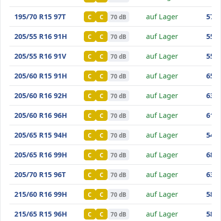
Minerva Frostrack HP
195/70 R15 97T
auf Lager
57
,60
C
C
70 dB
Minerva Frostrack HP
205/55 R16 91H
auf Lager
55
,00
C
C
70 dB
Minerva Frostrack HP
205/55 R16 91V
auf Lager
55
,10
C
C
70 dB
Minerva Frostrack HP
205/60 R15 91H
auf Lager
65
,80
C
C
70 dB
Minerva Frostrack HP
205/60 R16 92H
auf Lager
63
,40
C
C
70 dB
Minerva Frostrack HP
205/60 R16 96H
auf Lager
61
,80
C
C
70 dB
Minerva Frostrack HP
205/65 R15 94H
auf Lager
54
,90
C
C
70 dB
Minerva Frostrack HP
205/65 R16 99H
auf Lager
68
,90
C
C
70 dB
Minerva Frostrack HP
205/70 R15 96T
auf Lager
63
,00
C
C
70 dB
Minerva Frostrack HP
215/60 R16 99H
auf Lager
58
,90
C
C
70 dB
Minerva Frostrack HP
215/65 R15 96H
auf Lager
58
,30
C
C
70 dB