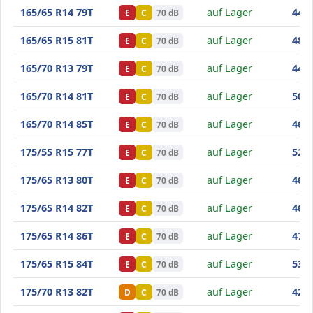
Minerva Frostrack HP
165/65 R14 79T
auf Lager
44
,90
E
C
70 dB
Minerva Frostrack HP
165/65 R15 81T
auf Lager
48
,40
E
C
70 dB
Minerva Frostrack HP
165/70 R13 79T
auf Lager
44
,90
E
C
70 dB
Minerva Frostrack HP
165/70 R14 81T
auf Lager
50
,40
E
C
70 dB
Minerva Frostrack HP
165/70 R14 85T
auf Lager
46
,50
E
C
70 dB
Minerva Frostrack HP
175/55 R15 77T
auf Lager
52
,60
E
C
70 dB
Minerva Frostrack HP
175/65 R13 80T
auf Lager
46
,70
E
C
70 dB
Minerva Frostrack HP
175/65 R14 82T
auf Lager
46
,50
E
C
70 dB
Minerva Frostrack HP
175/65 R14 86T
auf Lager
47
,20
E
C
70 dB
Minerva Frostrack HP
175/65 R15 84T
auf Lager
53
,10
E
C
70 dB
Minerva Frostrack HP
175/70 R13 82T
auf Lager
42
,50
D
C
70 dB