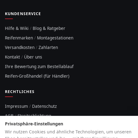
KUNDENSERVICE
Hilfe & Wiki
/
Blog & Ratgeber
Reifenmarken
/
Montagestationen
Versandkosten
/
Zahlarten
Kontakt
/
Über uns
Ihre Bewertung zum Bestellablauf
Reifen-Großhandel (für Händler)
RECHTLICHES
Impressum
/
Datenschutz
AGB
/
Streitschlichtung
Privatsphäre-Einstellungen
Sitemap
Wir nutzen Cookies und ähnliche Technologien, um unseren
Cookie-Hinweis