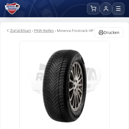
☰
Zurück
Start
›
PKW-Reifen
›
Minerva Frostrack HP
Drucken