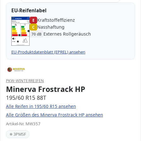
EU-Reifenlabel
Kraftstoffeffizienz
EPREL
ENERG
E
1000000
Minerva
MW357
195/60 R15 88T
C1
Nasshaftung
C
A
A
B
B
C
C
C
Externes Rollgeräusch
70 dB
D
D
E
E
E
70 dB
B
Verordnung (EU) 2020/740
EU-Produktdatenblatt (EPREL) ansehen
PKW-WINTERREIFEN
Minerva Frostrack HP
195/60 R15 88T
Alle Reifen in 195/60 R15 ansehen
Alle Größen des Minerva Frostrack HP ansehen
Artikel-Nr. MW357
❄ 3PMSF