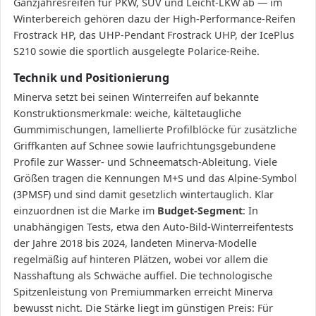
Ganzjahresreifen für PKW, SUV und Leicht-LKW ab — im
Winterbereich gehören dazu der High-Performance-Reifen
Frostrack HP, das UHP-Pendant Frostrack UHP, der IcePlus
S210 sowie die sportlich ausgelegte Polarice-Reihe.
Technik und Positionierung
Minerva setzt bei seinen Winterreifen auf bekannte
Konstruktionsmerkmale: weiche, kältetaugliche
Gummimischungen, lamellierte Profilblöcke für zusätzliche
Griffkanten auf Schnee sowie laufrichtungsgebundene
Profile zur Wasser- und Schneematsch-Ableitung. Viele
Größen tragen die Kennungen M+S und das Alpine-Symbol
(3PMSF) und sind damit gesetzlich wintertauglich. Klar
einzuordnen ist die Marke im
Budget-Segment
: In
unabhängigen Tests, etwa den Auto-Bild-Winterreifentests
der Jahre 2018 bis 2024, landeten Minerva-Modelle
regelmäßig auf hinteren Plätzen, wobei vor allem die
Nasshaftung als Schwäche auffiel. Die technologische
Spitzenleistung von Premiummarken erreicht Minerva
bewusst nicht. Die Stärke liegt im günstigen Preis: Für