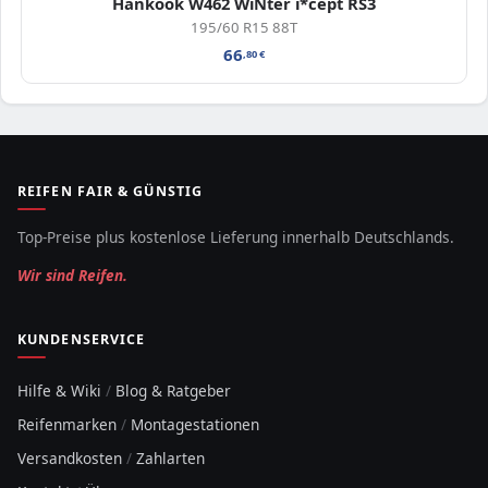
Hankook W462 WiNter i*cept RS3
195/60 R15 88T
66
,80
€
REIFEN FAIR & GÜNSTIG
Top-Preise plus kostenlose Lieferung innerhalb Deutschlands.
Wir sind Reifen.
KUNDENSERVICE
Hilfe & Wiki
/
Blog & Ratgeber
Reifenmarken
/
Montagestationen
Versandkosten
/
Zahlarten