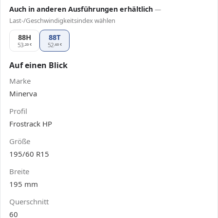
Auch in anderen Ausführungen erhältlich
—
Last-/Geschwindigkeitsindex wählen
88H
Minerva Frostrack HP 195/60 R15, Ausführung 88H
88T
53
52
,20
€
,60
€
Auf einen Blick
Marke
Minerva
Profil
Frostrack HP
Größe
195/60 R15
Breite
195 mm
Querschnitt
60