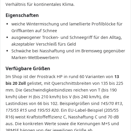
Verhältnis für kontinentales Klima.
Eigenschaften
weiche Wintermischung und lamellierte Profilblöcke für
Griffkanten auf Schnee
ausgewogener Trocken- und Schneegriff für den Alltag,
akzeptabler Verschleiß fürs Geld
Schwäche bei Nasshaftung und im Bremsweg gegenüber
Marken-Wettbewerbern
Verfügbare Größen
Im Shop ist der Frostrack HP in rund 60 Varianten von
13
bis 20 Zoll
gelistet, mit Querschnittsbreiten von 135 bis 225
mm. Die Geschwindigkeitsindizes reichen von T (bis 190
km/h) über H (bis 210 km/h) bis V (bis 240 km/h), die
Lastindizes von 66 bis 102. Beispielgrößen sind
145/70 R13
,
175/55 R15
und
195/55 R20
. Ein EU-Label-Beispiel (205/55
R16) weist Kraftstoffeffizienz C, Nasshaftung C und 70 dB
aus. Die konkreten Werte sowie die Kennungen M+S und
3PMSF hängen von der jeweiligen Größe ab.