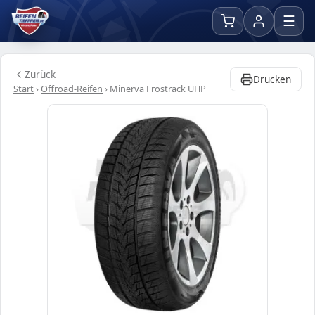
☰
Zurück
Drucken
Start
›
Offroad-Reifen
›
Minerva Frostrack UHP