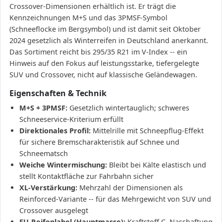
Crossover-Dimensionen erhältlich ist. Er trägt die
Kennzeichnungen M+S und das 3PMSF-Symbol
(Schneeflocke im Bergsymbol) und ist damit seit Oktober
2024 gesetzlich als Winterreifen in Deutschland anerkannt.
Das Sortiment reicht bis 295/35 R21 im V-Index -- ein
Hinweis auf den Fokus auf leistungsstarke, tiefergelegte
SUV und Crossover, nicht auf klassische Geländewagen.
Eigenschaften & Technik
M+S + 3PMSF:
Gesetzlich wintertauglich; schweres
Schneeservice-Kriterium erfüllt
Direktionales Profil:
Mittelrille mit Schneepflug-Effekt
für sichere Bremscharakteristik auf Schnee und
Schneematsch
Weiche Wintermischung:
Bleibt bei Kälte elastisch und
stellt Kontaktfläche zur Fahrbahn sicher
XL-Verstärkung:
Mehrzahl der Dimensionen als
Reinforced-Variante -- für das Mehrgewicht von SUV und
Crossover ausgelegt
EU-Reifenlabel (Hauptmasse):
Kraftstoff C, Nasshaftung