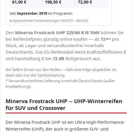
61,90 €
198,50 €
72,00 €
Seit
September 2019
im Programm
Aufgezeichnete Preisänderungen 09/2019 – 08/2026.
Den
Minerva Frostrack UHP 225/60 R18 104V
können Sie
bei Reifentiefpreis günstig online kaufen — ab
72
pro
,00
€
Stück, ab Lager und versandkostenfrei innerhalb
Deutschlands. Das EU-Reifenlabel weist Kraftstoffeffizienz
C
und Nasshaftung
C
bei
72 dB
Rollgeräusch aus.
Wir liefern Ihnen nur den Reifen — falls eine Felge abgebildet ist,
dient dies nur der Symbolisierung.
* Versandkostenfreie Lieferung innerhalb Deutschlands (außer
Insellieferung).
Minerva Frostrack UHP -- UHP-Winterreifen
für SUV und Crossover
Der Minerva Frostrack UHP ist ein Ultra-High-Performance-
Winterreifen (UHP), der auch in größeren SUV- und