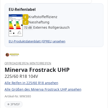
EU-Reifenlabel
Kraftstoffeffizienz
EPREL
ENERG
C
1000000
Minerva
MW380
225/60 R18 104V
C1
Nasshaftung
C
A
A
B
B
C
C
C
C
Externes Rollgeräusch
72 dB
D
D
E
E
72 dB
B
Verordnung (EU) 2020/740
EU-Produktdatenblatt (EPREL) ansehen
OFFROADREIFEN-WINTERREIFEN
Minerva Frostrack UHP
225/60 R18 104V
Alle Reifen in 225/60 R18 ansehen
Alle Größen des Minerva Frostrack UHP ansehen
Artikel-Nr. MW380
❄ 3PMSF