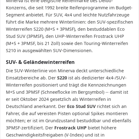
Minerva ist eine belgische Reifenmarke des Deldo-
Konzerns, die seit 1992 breite Reifenprogramme im Budget-
Segment anbietet. Für SUV, 4x4 und leichte Nutzfahrzeuge
führt die Marke mehrere Winterlinien: den SUV-spezifischen
Winterreifen S220 (M+S + 3PMSF), den bestuddablen Eco
Stud SUV (3PMSF), den UHP-Winterreifen Frostrack UHP
(M+S + 3PMSF, bis 21 Zoll) sowie den Touring-Winterreifen
S210 in ausgewählten SUV-Dimensionen.
SUV- & Geländewinterreifen
Die SUV-Winterlinie von Minerva deckt unterschiedliche
Einsatzbereiche ab. Der
S220
ist als dedizierter 4x4-/SUV-
Winterreifen positioniert und trägt die Kennzeichnungen
M+S und 3PMSF (Schneeflocke im Bergsymbol) -- damit ist
er seit Oktober 2024 gesetzlich als Winterreifen in
Deutschland anerkannt. Der
Eco Stud SUV
richtet sich an
Fahrer, die auf vereisten Pisten optional Spikes montieren
möchten; er ist im Grundzustand bestuddbar und ebenfalls
3PMSF-zertifiziert. Der
Frostrack UHP
bietet höhere
Geschwindigkeitsfreigaben (V-Index) und ist in