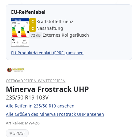
EU-Reifenlabel
Kraftstoffeffizienz
EPREL
ENERG
C
1000000
Minerva
MW426
235/50 R19 103V
C1
Nasshaftung
C
A
A
B
B
C
C
C
C
Externes Rollgeräusch
72 dB
D
D
E
E
72 dB
B
Verordnung (EU) 2020/740
EU-Produktdatenblatt (EPREL) ansehen
OFFROADREIFEN-WINTERREIFEN
Minerva Frostrack UHP
235/50 R19 103V
Alle Reifen in 235/50 R19 ansehen
Alle Größen des Minerva Frostrack UHP ansehen
Artikel-Nr. MW426
❄ 3PMSF