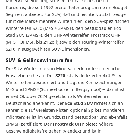
Minerva ist eine belgische Reifenmarke des Deldo-
Konzerns, die seit 1992 breite Reifenprogramme im Budget-
Segment anbietet. Für SUV, 4x4 und leichte Nutzfahrzeuge
führt die Marke mehrere Winterlinien: den SUV-spezifischen
Winterreifen S220 (M+S + 3PMSF), den bestuddablen Eco
Stud SUV (3PMSF), den UHP-Winterreifen Frostrack UHP
(M+S + 3PMSF, bis 21 Zoll) sowie den Touring-Winterreifen
S210 in ausgewählten SUV-Dimensionen.
SUV- & Geländewinterreifen
Die SUV-Winterlinie von Minerva deckt unterschiedliche
Einsatzbereiche ab. Der
S220
ist als dedizierter 4x4-/SUV-
Winterreifen positioniert und trägt die Kennzeichnungen
M+S und 3PMSF (Schneeflocke im Bergsymbol) -- damit ist
er seit Oktober 2024 gesetzlich als Winterreifen in
Deutschland anerkannt. Der
Eco Stud SUV
richtet sich an
Fahrer, die auf vereisten Pisten optional Spikes montieren
möchten; er ist im Grundzustand bestuddbar und ebenfalls
3PMSF-zertifiziert. Der
Frostrack UHP
bietet höhere
Geschwindigkeitsfreigaben (V-Index) und ist in