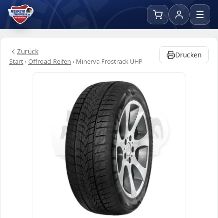
☰
Zurück
Drucken
Start
›
Offroad-Reifen
›
Minerva Frostrack UHP