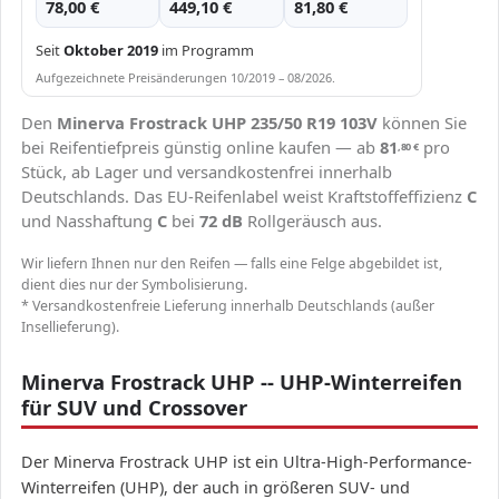
78,00 €
449,10 €
81,80 €
Seit
Oktober 2019
im Programm
Aufgezeichnete Preisänderungen 10/2019 – 08/2026.
Den
Minerva Frostrack UHP 235/50 R19 103V
können Sie
bei Reifentiefpreis günstig online kaufen — ab
81
pro
,80
€
Stück, ab Lager und versandkostenfrei innerhalb
Deutschlands. Das EU-Reifenlabel weist Kraftstoffeffizienz
C
und Nasshaftung
C
bei
72 dB
Rollgeräusch aus.
Wir liefern Ihnen nur den Reifen — falls eine Felge abgebildet ist,
dient dies nur der Symbolisierung.
* Versandkostenfreie Lieferung innerhalb Deutschlands (außer
Insellieferung).
Minerva Frostrack UHP -- UHP-Winterreifen
für SUV und Crossover
Der Minerva Frostrack UHP ist ein Ultra-High-Performance-
Winterreifen (UHP), der auch in größeren SUV- und