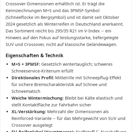
Crossover-Dimensionen erhältlich ist. Er trägt die
Kennzeichnungen M+S und das 3PMSF-Symbol
(Schneeflocke im Bergsymbol) und ist damit seit Oktober
2024 gesetzlich als Winterreifen in Deutschland anerkannt.
Das Sortiment reicht bis 295/35 R21 im V-Index -- ein
Hinweis auf den Fokus auf leistungsstarke, tiefergelegte
SUV und Crossover, nicht auf klassische Geländewagen.
Eigenschaften & Technik
M+S + 3PMSF:
Gesetzlich wintertauglich; schweres
Schneeservice-Kriterium erfüllt
Direktionales Profil:
Mittelrille mit Schneepflug-Effekt
für sichere Bremscharakteristik auf Schnee und
Schneematsch
Weiche Wintermischung:
Bleibt bei Kälte elastisch und
stellt Kontaktfläche zur Fahrbahn sicher
XL-Verstärkung:
Mehrzahl der Dimensionen als
Reinforced-Variante -- für das Mehrgewicht von SUV und
Crossover ausgelegt
EU-Reifenlabel (Hauptmasse):
Kraftstoff C, Nasshaftung