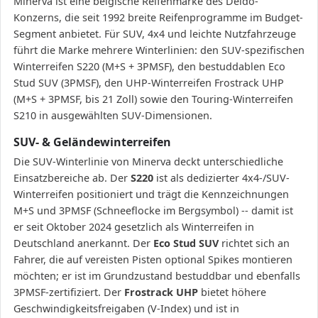
Minerva ist eine belgische Reifenmarke des Deldo-
Konzerns, die seit 1992 breite Reifenprogramme im Budget-
Segment anbietet. Für SUV, 4x4 und leichte Nutzfahrzeuge
führt die Marke mehrere Winterlinien: den SUV-spezifischen
Winterreifen S220 (M+S + 3PMSF), den bestuddablen Eco
Stud SUV (3PMSF), den UHP-Winterreifen Frostrack UHP
(M+S + 3PMSF, bis 21 Zoll) sowie den Touring-Winterreifen
S210 in ausgewählten SUV-Dimensionen.
SUV- & Geländewinterreifen
Die SUV-Winterlinie von Minerva deckt unterschiedliche
Einsatzbereiche ab. Der
S220
ist als dedizierter 4x4-/SUV-
Winterreifen positioniert und trägt die Kennzeichnungen
M+S und 3PMSF (Schneeflocke im Bergsymbol) -- damit ist
er seit Oktober 2024 gesetzlich als Winterreifen in
Deutschland anerkannt. Der
Eco Stud SUV
richtet sich an
Fahrer, die auf vereisten Pisten optional Spikes montieren
möchten; er ist im Grundzustand bestuddbar und ebenfalls
3PMSF-zertifiziert. Der
Frostrack UHP
bietet höhere
Geschwindigkeitsfreigaben (V-Index) und ist in