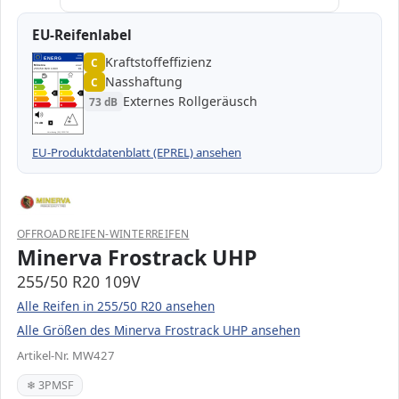
EU-Reifenlabel
Kraftstoffeffizienz
EPREL
ENERG
C
1000000
Minerva
MW427
255/50 R20 109V
C1
Nasshaftung
C
A
A
B
B
C
C
C
C
Externes Rollgeräusch
73 dB
D
D
E
E
73 dB
B
Verordnung (EU) 2020/740
EU-Produktdatenblatt (EPREL) ansehen
OFFROADREIFEN-WINTERREIFEN
Minerva Frostrack UHP
255/50 R20 109V
Alle Reifen in 255/50 R20 ansehen
Alle Größen des Minerva Frostrack UHP ansehen
Artikel-Nr. MW427
❄ 3PMSF