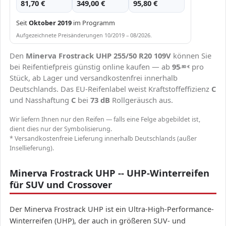
81,70 €
349,00 €
95,80 €
Seit
Oktober 2019
im Programm
Aufgezeichnete Preisänderungen 10/2019 – 08/2026.
Den
Minerva Frostrack UHP 255/50 R20 109V
können Sie
bei Reifentiefpreis günstig online kaufen — ab
95
pro
,80
€
Stück, ab Lager und versandkostenfrei innerhalb
Deutschlands. Das EU-Reifenlabel weist Kraftstoffeffizienz
C
und Nasshaftung
C
bei
73 dB
Rollgeräusch aus.
Wir liefern Ihnen nur den Reifen — falls eine Felge abgebildet ist,
dient dies nur der Symbolisierung.
* Versandkostenfreie Lieferung innerhalb Deutschlands (außer
Insellieferung).
Minerva Frostrack UHP -- UHP-Winterreifen
für SUV und Crossover
Der Minerva Frostrack UHP ist ein Ultra-High-Performance-
Winterreifen (UHP), der auch in größeren SUV- und