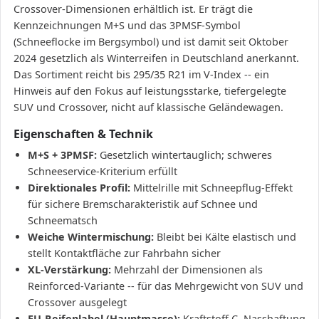
Crossover-Dimensionen erhältlich ist. Er trägt die
Kennzeichnungen M+S und das 3PMSF-Symbol
(Schneeflocke im Bergsymbol) und ist damit seit Oktober
2024 gesetzlich als Winterreifen in Deutschland anerkannt.
Das Sortiment reicht bis 295/35 R21 im V-Index -- ein
Hinweis auf den Fokus auf leistungsstarke, tiefergelegte
SUV und Crossover, nicht auf klassische Geländewagen.
Eigenschaften & Technik
M+S + 3PMSF:
Gesetzlich wintertauglich; schweres
Schneeservice-Kriterium erfüllt
Direktionales Profil:
Mittelrille mit Schneepflug-Effekt
für sichere Bremscharakteristik auf Schnee und
Schneematsch
Weiche Wintermischung:
Bleibt bei Kälte elastisch und
stellt Kontaktfläche zur Fahrbahn sicher
XL-Verstärkung:
Mehrzahl der Dimensionen als
Reinforced-Variante -- für das Mehrgewicht von SUV und
Crossover ausgelegt
EU-Reifenlabel (Hauptmasse):
Kraftstoff C, Nasshaftung