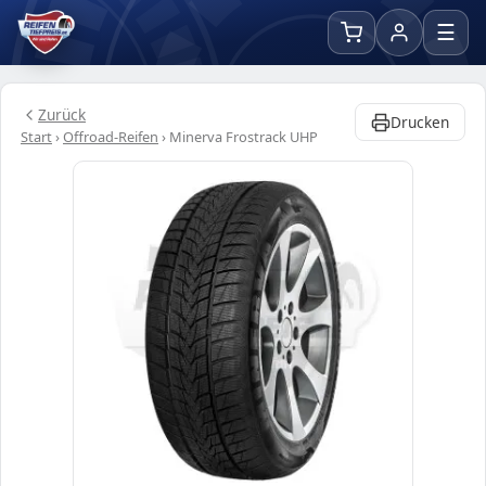
☰
Zurück
Drucken
Start
›
Offroad-Reifen
›
Minerva Frostrack UHP