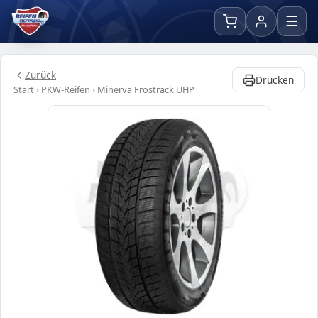
☰
Zurück
Drucken
Start
›
PKW-Reifen
›
Minerva Frostrack UHP