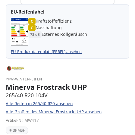
EU-Reifenlabel
Kraftstoffeffizienz
EPREL
ENERG
C
1000000
Minerva
MW417
265/40 R20 104V
C1
Nasshaftung
C
A
A
B
B
C
C
C
C
Externes Rollgeräusch
73 dB
D
D
E
E
73 dB
B
Verordnung (EU) 2020/740
EU-Produktdatenblatt (EPREL) ansehen
PKW-WINTERREIFEN
Minerva Frostrack UHP
265/40 R20 104V
Alle Reifen in 265/40 R20 ansehen
Alle Größen des Minerva Frostrack UHP ansehen
Artikel-Nr. MW417
❄ 3PMSF