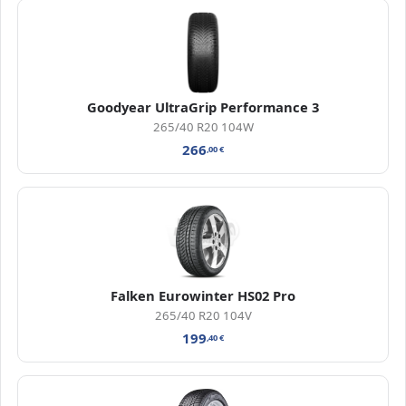
Goodyear UltraGrip Performance 3
265/40 R20 104W
266
,00
€
Falken Eurowinter HS02 Pro
265/40 R20 104V
199
,40
€