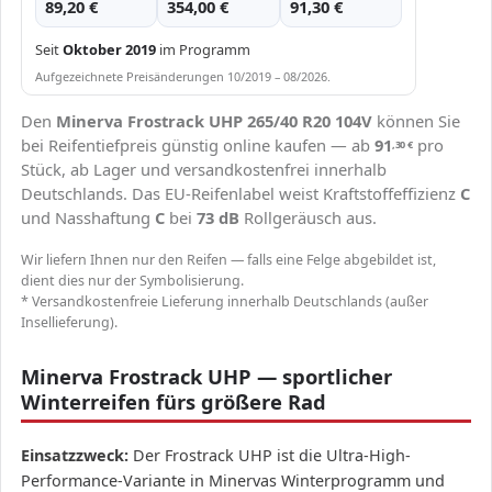
89,20 €
354,00 €
91,30 €
Seit
Oktober 2019
im Programm
Aufgezeichnete Preisänderungen 10/2019 – 08/2026.
Den
Minerva Frostrack UHP 265/40 R20 104V
können Sie
bei Reifentiefpreis günstig online kaufen — ab
91
pro
,30
€
Stück, ab Lager und versandkostenfrei innerhalb
Deutschlands. Das EU-Reifenlabel weist Kraftstoffeffizienz
C
und Nasshaftung
C
bei
73 dB
Rollgeräusch aus.
Wir liefern Ihnen nur den Reifen — falls eine Felge abgebildet ist,
dient dies nur der Symbolisierung.
* Versandkostenfreie Lieferung innerhalb Deutschlands (außer
Insellieferung).
Minerva Frostrack UHP — sportlicher
Winterreifen fürs größere Rad
Einsatzzweck:
Der Frostrack UHP ist die Ultra-High-
Performance-Variante in Minervas Winterprogramm und