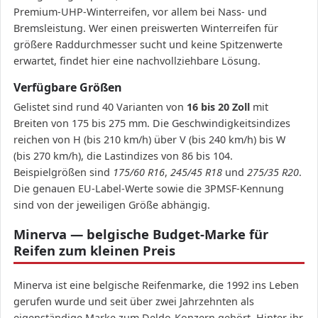
Premium-UHP-Winterreifen, vor allem bei Nass- und
Bremsleistung. Wer einen preiswerten Winterreifen für
größere Raddurchmesser sucht und keine Spitzenwerte
erwartet, findet hier eine nachvollziehbare Lösung.
Verfügbare Größen
Gelistet sind rund 40 Varianten von
16 bis 20 Zoll
mit
Breiten von 175 bis 275 mm. Die Geschwindigkeitsindizes
reichen von H (bis 210 km/h) über V (bis 240 km/h) bis W
(bis 270 km/h), die Lastindizes von 86 bis 104.
Beispielgrößen sind
175/60 R16
,
245/45 R18
und
275/35 R20
.
Die genauen EU-Label-Werte sowie die 3PMSF-Kennung
sind von der jeweiligen Größe abhängig.
Minerva — belgische Budget-Marke für
Reifen zum kleinen Preis
Minerva ist eine belgische Reifenmarke, die 1992 ins Leben
gerufen wurde und seit über zwei Jahrzehnten als
eigenständige Marke zum Deldo-Konzern gehört. Hinter ihr