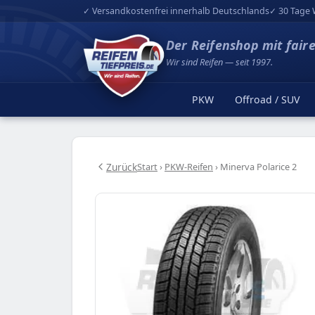
✓ Versandkostenfrei innerhalb Deutschlands
✓ 30 Tage 
Der Reifenshop mit fair
Wir sind Reifen — seit 1997.
PKW
Offroad / SUV
Zurück
Start
›
PKW-Reifen
›
Minerva Polarice 2