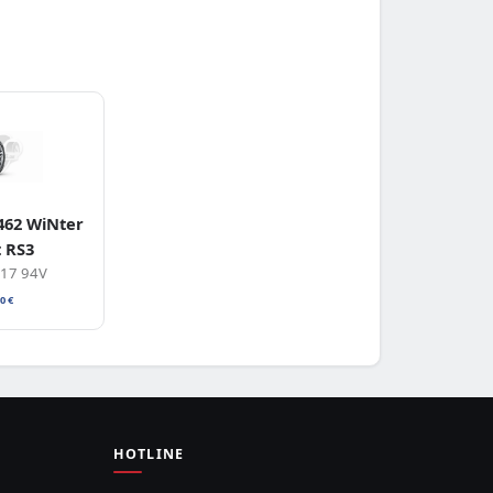
62 WiNter
t RS3
R17 94V
10
€
HOTLINE