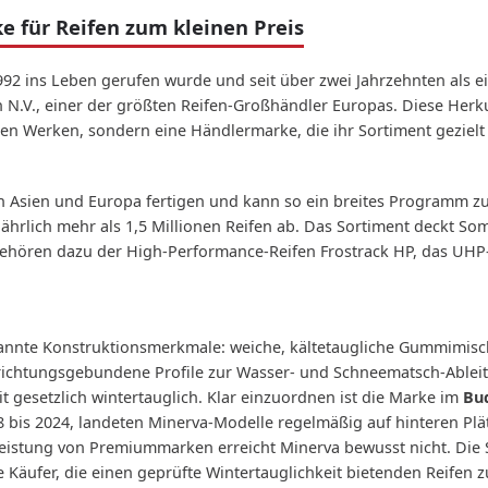
 für Reifen zum kleinen Preis
 1992 ins Leben gerufen wurde und seit über zwei Jahrzehnten al
n N.V., einer der größten Reifen-Großhändler Europas. Diese Her
enen Werken, sondern eine Händlermarke, die ihr Sortiment gezielt
in Asien und Europa fertigen und kann so ein breites Programm zu
jährlich mehr als 1,5 Millionen Reifen ab. Das Sortiment deckt S
ehören dazu der High-Performance-Reifen Frostrack HP, das UHP-
kannte Konstruktionsmerkmale: weiche, kältetaugliche Gummimisch
ufrichtungsgebundene Profile zur Wasser- und Schneematsch-Able
 gesetzlich wintertauglich. Klar einzuordnen ist die Marke im
Bu
8 bis 2024, landeten Minerva-Modelle regelmäßig auf hinteren Plä
leistung von Premiummarken erreicht Minerva bewusst nicht. Die St
äufer, die einen geprüfte Wintertauglichkeit bietenden Reifen zu