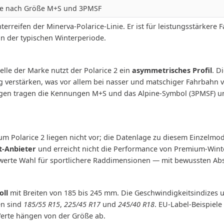
je nach Größe M+S und 3PMSF
interreifen der Minerva-Polarice-Linie. Er ist für leistungsstärk
in der typischen Winterperiode.
lle der Marke nutzt der Polarice 2 ein
asymmetrisches Profil
. D
verstärken, was vor allem bei nasser und matschiger Fahrbahn von 
gen tragen die Kennungen M+S und das Alpine-Symbol (3PMSF) und 
 Polarice 2 liegen nicht vor; die Datenlage zu diesem Einzelmode
-Anbieter
und erreicht nicht die Performance von Premium-Winte
swerte Wahl für sportlichere Raddimensionen — mit bewussten Abst
oll
mit Breiten von 185 bis 245 mm. Die Geschwindigkeitsindizes u
en sind
185/55 R15
,
225/45 R17
und
245/40 R18
. EU-Label-Beispiele
 Werte hängen von der Größe ab.