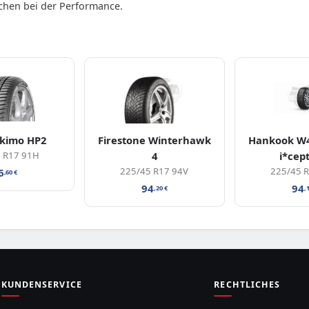
ichen bei der Performance.
skimo HP2
Firestone Winterhawk
Hankook W4
 R17 91H
4
i*cep
225/45 R17 94V
225/45 
6
,60
€
94
94
,20
€
,
KUNDENSERVICE
RECHTLICHES