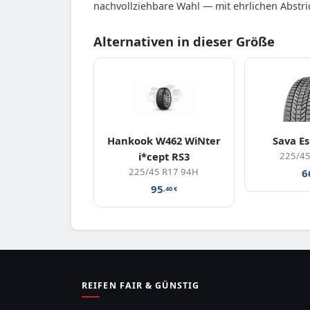
nachvollziehbare Wahl — mit ehrlichen Abstr
Alternativen in dieser Größe
Hankook W462 WiNter
Sava E
i*cept RS3
225/45
225/45 R17 94H
6
95
,40
€
REIFEN FAIR & GÜNSTIG