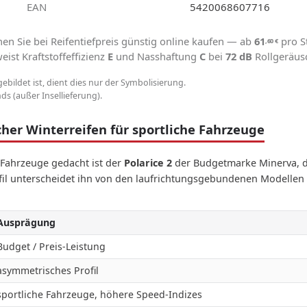
EAN
5420068607716
en Sie bei Reifentiefpreis günstig online kaufen — ab
61
pro S
,60
€
ist Kraftstoffeffizienz
E
und Nasshaftung
C
bei
72 dB
Rollgeräus
gebildet ist, dient dies nur der Symbolisierung.
s (außer Insellieferung).
her Winterreifen für sportliche Fahrzeuge
e Fahrzeuge gedacht ist der
Polarice 2
der Budgetmarke Minerva, de
fil unterscheidet ihn von den laufrichtungsgebundenen Modelle
Ausprägung
Budget / Preis-Leistung
asymmetrisches Profil
sportliche Fahrzeuge, höhere Speed-Indizes