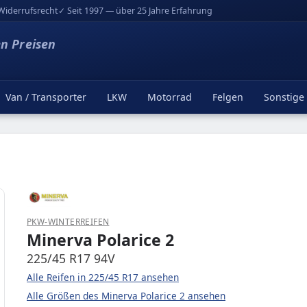
Widerrufsrecht
✓ Seit 1997 — über 25 Jahre Erfahrung
en Preisen
Van / Transporter
LKW
Motorrad
Felgen
Sonstige
PKW-WINTERREIFEN
Minerva Polarice 2
225/45 R17 94V
Alle Reifen in 225/45 R17 ansehen
Alle Größen des Minerva Polarice 2 ansehen