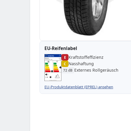
EU-Reifenlabel
Kraftstoffeffizienz
EPREL
ENERG
E
1000000
Minerva
MW669
225/45 R17 94V
C1
Nasshaftung
C
A
A
B
B
C
C
C
Externes Rollgeräusch
72 dB
D
D
E
E
E
72 dB
B
Verordnung (EU) 2020/740
EU-Produktdatenblatt (EPREL) ansehen