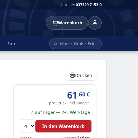
Hotline:
037329 7153-0
Warenkorb
Info
Drucken
61
,60
€
pro Stück, inkl. MwSt.*
✓ auf Lager — 2–5 Werktage
In den Warenkorb
Gesamt
246
,40
€