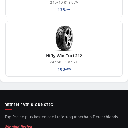
245/40 R18 97V
138
,30
€
Hifly Win-Turi 212
245/40 R18 97H
100
,70
€
REIFEN FAIR & GÜNSTIG
Top-Preise plus kostenlose Lieferung innerhalb Deutschlands.
Wir sind Reifen.