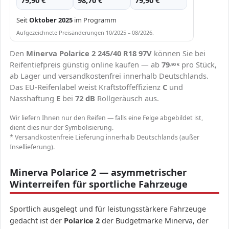
79,90 €
98,70 €
79,90 €
Seit
Oktober 2025
im Programm
Aufgezeichnete Preisänderungen 10/2025 – 08/2026.
Den
Minerva Polarice 2 245/40 R18 97V
können Sie bei
Reifentiefpreis günstig online kaufen — ab
79
pro Stück,
,90
€
ab Lager und versandkostenfrei innerhalb Deutschlands.
Das EU-Reifenlabel weist Kraftstoffeffizienz
C
und
Nasshaftung
E
bei
72 dB
Rollgeräusch aus.
Wir liefern Ihnen nur den Reifen — falls eine Felge abgebildet ist,
dient dies nur der Symbolisierung.
* Versandkostenfreie Lieferung innerhalb Deutschlands (außer
Insellieferung).
Minerva Polarice 2 — asymmetrischer
Winterreifen für sportliche Fahrzeuge
Sportlich ausgelegt und für leistungsstärkere Fahrzeuge
gedacht ist der
Polarice 2
der Budgetmarke Minerva, der