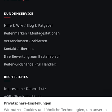
KUNDENSERVICE
Hilfe & Wiki
/
Blog & Ratgeber
Reifenmarken
/
Montagestationen
Versandkosten
/
Zahlarten
Kontakt
/
Über uns
Ihre Bewertung zum Bestellablauf
Reifen-Großhandel (für Händler)
RECHTLICHES
Impressum
/
Datenschutz
AGB
/
Streitschlichtung
Privatsphäre-Einstellungen
Sitemap
Wir nutzen Cookies und ähnliche Technologien, um unseren
Cookie-Hinweis