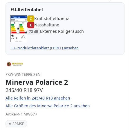
EU-Reifenlabel
Kraftstoffeffizienz
EPREL
ENERG
C
1000000
Minerva
MW677
245/40 R18 97V
C1
Nasshaftung
E
A
A
B
B
C
C
C
Externes Rollgeräusch
72 dB
D
D
E
E
E
72 dB
B
Verordnung (EU) 2020/740
EU-Produktdatenblatt (EPREL) ansehen
PKW-WINTERREIFEN
Minerva Polarice 2
245/40 R18 97V
Alle Reifen in 245/40 R18 ansehen
Alle Größen des Minerva Polarice 2 ansehen
Artikel-Nr. MW677
❄ 3PMSF