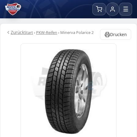
☰
Zurück
Start
›
PKW-Reifen
›
Minerva Polarice 2
Drucken