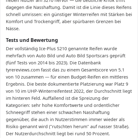
heben Nutzer am S210 hervor — die deutliche Kritik trifft
dagegen die Nasshaftung. Damit ist die Linie dieses Reifens
schnell umrissen: ein günstiger Winterreifen mit Stärken bei
Komfort und Trockengriff, aber spürbaren Grenzen bei
Nässe.
Tests und Bewertung
Der vollständig Ice-Plus S210 genannte Reifen wurde
mehrfach von Auto Bild und Auto Bild Sportscars geprüft
(fünf Tests von 2014 bis 2023). Die Datenbank
tyrereviews.com fasst das zu einem Gesamtscore von 5.1
von 10 zusammen — für einen Budget-Reifen ein mittleres
Ergebnis. Die beste dokumentierte Platzierung war Platz 9
von 10 im UHP-Winterreifentest 2022, der Durchschnitt liegt
im hinteren Feld. Auffallend ist die Spreizung der
Kategorien: sehr hohe Komfortwerte und ordentlicher
Schneegriff stehen einer schwachen Nasshaftung
gegenüber, die auch in Nutzerstimmen immer wieder als
Risiko genannt wird ("rutschten herum" auf nasser Straße).
Der Nutzerdurchschnitt liegt bei rund 50 Prozent.