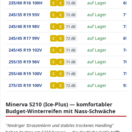
Minerva S210
235/60 R16 100H
auf Lager
68
,70
C
C
72 dB
Minerva S210
245/35 R19 93V
auf Lager
71
,00
C
C
72 dB
Minerva S210
245/40 R19 98V
auf Lager
73
,40
C
C
71 dB
Minerva S210
245/45 R17 99V
auf Lager
69
,60
C
C
72 dB
Minerva S210
245/45 R19 102V
auf Lager
74
,40
C
C
71 dB
Minerva S210
255/35 R19 96V
auf Lager
70
,50
C
C
71 dB
Minerva S210
255/40 R19 100V
auf Lager
75
,90
C
C
71 dB
Minerva S210
275/35 R19 100V
auf Lager
92
,40
C
C
72 dB
Minerva S210 (Ice-Plus) — komfortabler
Budget-Winterreifen mit Nass-Schwäche
"Niedriger Straszenlärm und stabiles trockenes Handling"