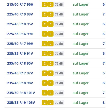
Minerva S210
215/60 R17 96H
auf Lager
66
,70
C
C
72 dB
Minerva S210
225/40 R19 93V
auf Lager
71
,00
C
C
72 dB
Minerva S210
225/45 R18 95V
auf Lager
68
,80
C
C
72 dB
Minerva S210
225/55 R16 99H
auf Lager
67
,80
C
C
72 dB
Minerva S210
225/60 R17 99H
auf Lager
70
,60
C
C
72 dB
Minerva S210
235/35 R19 91V
auf Lager
67
,90
C
C
72 dB
Minerva S210
235/40 R18 95V
auf Lager
77
,70
C
C
72 dB
Minerva S210
235/45 R17 97V
auf Lager
62
,70
C
C
72 dB
Minerva S210
235/45 R18 98V
auf Lager
66
,70
C
C
71 dB
Minerva S210
235/50 R18 101V
auf Lager
73
,30
C
C
72 dB
Minerva S210
235/55 R19 105V
auf Lager
81
,00
C
C
72 dB