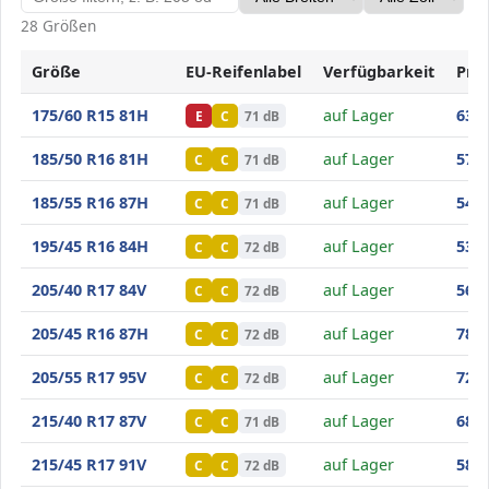
28 Größen
Größe
EU-Reifenlabel
Verfügbarkeit
Prei
Minerva S210
175/60 R15 81H
auf Lager
63
,80
E
C
71 dB
Minerva S210
185/50 R16 81H
auf Lager
57
,80
C
C
71 dB
Minerva S210
185/55 R16 87H
auf Lager
54
,20
C
C
71 dB
Minerva S210
195/45 R16 84H
auf Lager
53
,50
C
C
72 dB
Minerva S210
205/40 R17 84V
auf Lager
56
,50
C
C
72 dB
Minerva S210
205/45 R16 87H
auf Lager
78
,90
C
C
72 dB
Minerva S210
205/55 R17 95V
auf Lager
72
,10
C
C
72 dB
Minerva S210
215/40 R17 87V
auf Lager
68
,10
C
C
71 dB
Minerva S210
215/45 R17 91V
auf Lager
58
,90
C
C
72 dB