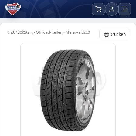
☰
Zurück
Start
›
Offroad-Reifen
›
Minerva S220
Drucken