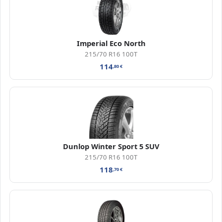
Imperial Eco North
215/70 R16 100T
114
,80
€
Dunlop Winter Sport 5 SUV
215/70 R16 100T
118
,70
€