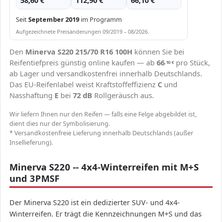
58,60 €
112,90 €
66,10 €
Seit
September 2019
im Programm
Aufgezeichnete Preisänderungen 09/2019 – 08/2026.
Den
Minerva S220 215/70 R16 100H
können Sie bei
Reifentiefpreis günstig online kaufen — ab
66
pro Stück,
,10
€
ab Lager und versandkostenfrei innerhalb Deutschlands.
Das EU-Reifenlabel weist Kraftstoffeffizienz
C
und
Nasshaftung
E
bei
72 dB
Rollgeräusch aus.
Wir liefern Ihnen nur den Reifen — falls eine Felge abgebildet ist,
dient dies nur der Symbolisierung.
* Versandkostenfreie Lieferung innerhalb Deutschlands (außer
Insellieferung).
Minerva S220 -- 4x4-Winterreifen mit M+S
und 3PMSF
Der Minerva S220 ist ein dedizierter SUV- und 4x4-
Winterreifen. Er trägt die Kennzeichnungen M+S und das