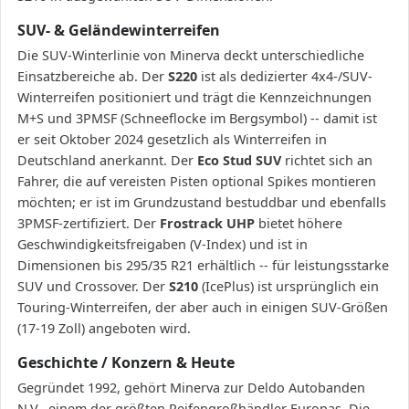
SUV- & Geländewinterreifen
Die SUV-Winterlinie von Minerva deckt unterschiedliche
Einsatzbereiche ab. Der
S220
ist als dedizierter 4x4-/SUV-
Winterreifen positioniert und trägt die Kennzeichnungen
M+S und 3PMSF (Schneeflocke im Bergsymbol) -- damit ist
er seit Oktober 2024 gesetzlich als Winterreifen in
Deutschland anerkannt. Der
Eco Stud SUV
richtet sich an
Fahrer, die auf vereisten Pisten optional Spikes montieren
möchten; er ist im Grundzustand bestuddbar und ebenfalls
3PMSF-zertifiziert. Der
Frostrack UHP
bietet höhere
Geschwindigkeitsfreigaben (V-Index) und ist in
Dimensionen bis 295/35 R21 erhältlich -- für leistungsstarke
SUV und Crossover. Der
S210
(IcePlus) ist ursprünglich ein
Touring-Winterreifen, der aber auch in einigen SUV-Größen
(17-19 Zoll) angeboten wird.
Geschichte / Konzern & Heute
Gegründet 1992, gehört Minerva zur Deldo Autobanden
N.V., einem der größten Reifengroßhändler Europas. Die