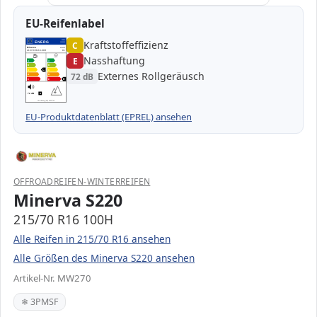
EU-Reifenlabel
Kraftstoffeffizienz
EPREL
ENERG
C
1000000
Minerva
MW270
215/70 R16 100H
C1
Nasshaftung
E
A
A
B
B
C
C
C
Externes Rollgeräusch
72 dB
D
D
E
E
E
72 dB
B
Verordnung (EU) 2020/740
EU-Produktdatenblatt (EPREL) ansehen
OFFROADREIFEN-WINTERREIFEN
Minerva S220
215/70 R16 100H
Alle Reifen in 215/70 R16 ansehen
Alle Größen des Minerva S220 ansehen
Artikel-Nr. MW270
❄ 3PMSF