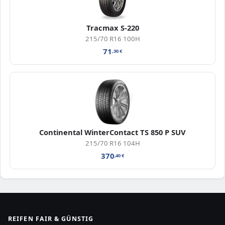
Tracmax S-220
215/70 R16 100H
71
,30
€
Continental WinterContact TS 850 P SUV
215/70 R16 104H
370
,40
€
REIFEN FAIR & GÜNSTIG