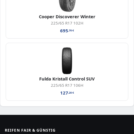
Cooper Discoverer Winter
225/65 R17 102H
695
,70
€
Fulda Kristall Control SUV
225/65 R17 106H
127
,20
€
REIFEN FAIR & GÜNSTIG