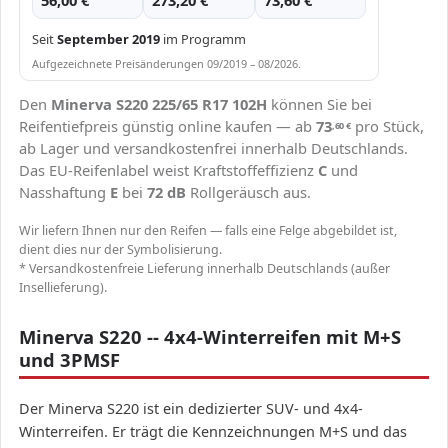
56,00 €
273,20 €
73,60 €
Seit
September 2019
im Programm
Aufgezeichnete Preisänderungen 09/2019 – 08/2026.
Den
Minerva S220 225/65 R17 102H
können Sie bei
Reifentiefpreis günstig online kaufen — ab
73
pro Stück,
,60
€
ab Lager und versandkostenfrei innerhalb Deutschlands.
Das EU-Reifenlabel weist Kraftstoffeffizienz
C
und
Nasshaftung
E
bei
72 dB
Rollgeräusch aus.
Wir liefern Ihnen nur den Reifen — falls eine Felge abgebildet ist,
dient dies nur der Symbolisierung.
* Versandkostenfreie Lieferung innerhalb Deutschlands (außer
Insellieferung).
Minerva S220 -- 4x4-Winterreifen mit M+S
und 3PMSF
Der Minerva S220 ist ein dedizierter SUV- und 4x4-
Winterreifen. Er trägt die Kennzeichnungen M+S und das