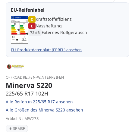
EU-Reifenlabel
Kraftstoffeffizienz
EPREL
ENERG
C
1000000
Minerva
MW273
225/65 R17 102H
C1
Nasshaftung
E
A
A
B
B
C
C
C
Externes Rollgeräusch
72 dB
D
D
E
E
E
72 dB
B
Verordnung (EU) 2020/740
EU-Produktdatenblatt (EPREL) ansehen
OFFROADREIFEN-WINTERREIFEN
Minerva S220
225/65 R17 102H
Alle Reifen in 225/65 R17 ansehen
Alle Größen des Minerva S220 ansehen
Artikel-Nr. MW273
❄ 3PMSF