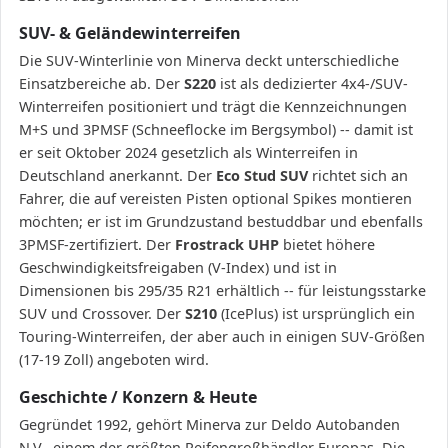
SUV- & Geländewinterreifen
Die SUV-Winterlinie von Minerva deckt unterschiedliche
Einsatzbereiche ab. Der
S220
ist als dedizierter 4x4-/SUV-
Winterreifen positioniert und trägt die Kennzeichnungen
M+S und 3PMSF (Schneeflocke im Bergsymbol) -- damit ist
er seit Oktober 2024 gesetzlich als Winterreifen in
Deutschland anerkannt. Der
Eco Stud SUV
richtet sich an
Fahrer, die auf vereisten Pisten optional Spikes montieren
möchten; er ist im Grundzustand bestuddbar und ebenfalls
3PMSF-zertifiziert. Der
Frostrack UHP
bietet höhere
Geschwindigkeitsfreigaben (V-Index) und ist in
Dimensionen bis 295/35 R21 erhältlich -- für leistungsstarke
SUV und Crossover. Der
S210
(IcePlus) ist ursprünglich ein
Touring-Winterreifen, der aber auch in einigen SUV-Größen
(17-19 Zoll) angeboten wird.
Geschichte / Konzern & Heute
Gegründet 1992, gehört Minerva zur Deldo Autobanden
N.V., einem der größten Reifengroßhändler Europas. Die