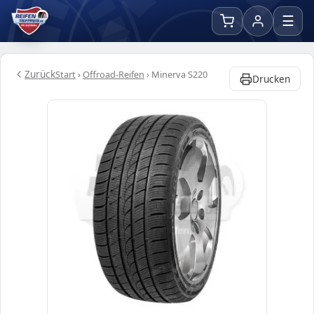
☰
Zurück
Start
›
Offroad-Reifen
›
Minerva S220
Drucken