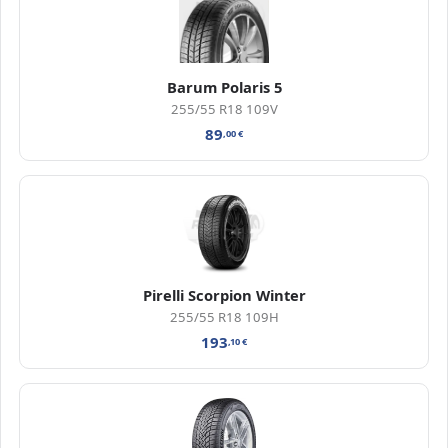
Barum Polaris 5
255/55 R18 109V
89
,00
€
Pirelli Scorpion Winter
255/55 R18 109H
193
,10
€