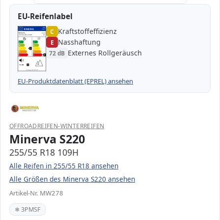
EU-Reifenlabel
Kraftstoffeffizienz
EPREL
ENERG
C
1000000
Minerva
MW278
255/55 R18 109H
C1
Nasshaftung
E
A
A
B
B
C
C
C
Externes Rollgeräusch
72 dB
D
D
E
E
E
72 dB
B
Verordnung (EU) 2020/740
EU-Produktdatenblatt (EPREL) ansehen
OFFROADREIFEN-WINTERREIFEN
Minerva S220
255/55 R18 109H
Alle Reifen in 255/55 R18 ansehen
Alle Größen des Minerva S220 ansehen
Artikel-Nr. MW278
❄ 3PMSF