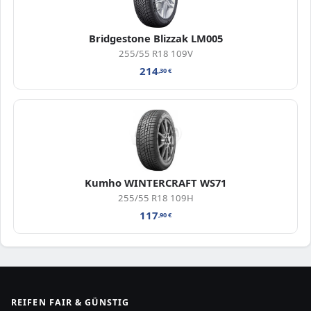
Bridgestone Blizzak LM005
255/55 R18 109V
214
,30
€
Kumho WINTERCRAFT WS71
255/55 R18 109H
117
,90
€
REIFEN FAIR & GÜNSTIG