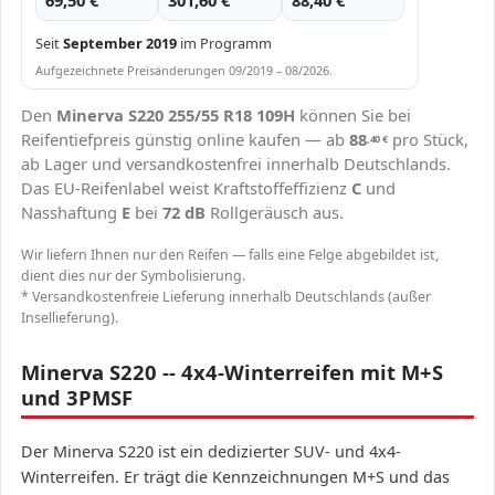
69,50 €
301,60 €
88,40 €
Seit
September 2019
im Programm
Aufgezeichnete Preisänderungen 09/2019 – 08/2026.
Den
Minerva S220 255/55 R18 109H
können Sie bei
Reifentiefpreis günstig online kaufen — ab
88
pro Stück,
,40
€
ab Lager und versandkostenfrei innerhalb Deutschlands.
Das EU-Reifenlabel weist Kraftstoffeffizienz
C
und
Nasshaftung
E
bei
72 dB
Rollgeräusch aus.
Wir liefern Ihnen nur den Reifen — falls eine Felge abgebildet ist,
dient dies nur der Symbolisierung.
* Versandkostenfreie Lieferung innerhalb Deutschlands (außer
Insellieferung).
Minerva S220 -- 4x4-Winterreifen mit M+S
und 3PMSF
Der Minerva S220 ist ein dedizierter SUV- und 4x4-
Winterreifen. Er trägt die Kennzeichnungen M+S und das