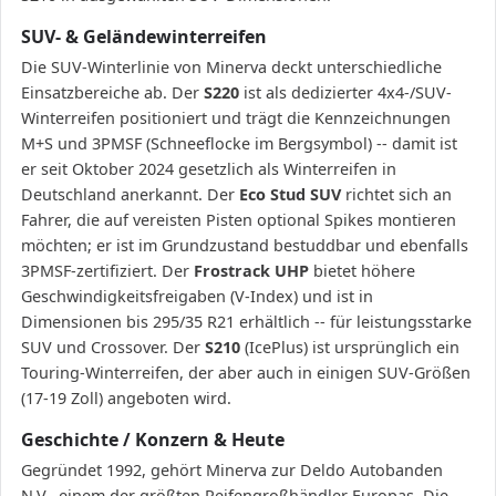
SUV- & Geländewinterreifen
Die SUV-Winterlinie von Minerva deckt unterschiedliche
Einsatzbereiche ab. Der
S220
ist als dedizierter 4x4-/SUV-
Winterreifen positioniert und trägt die Kennzeichnungen
M+S und 3PMSF (Schneeflocke im Bergsymbol) -- damit ist
er seit Oktober 2024 gesetzlich als Winterreifen in
Deutschland anerkannt. Der
Eco Stud SUV
richtet sich an
Fahrer, die auf vereisten Pisten optional Spikes montieren
möchten; er ist im Grundzustand bestuddbar und ebenfalls
3PMSF-zertifiziert. Der
Frostrack UHP
bietet höhere
Geschwindigkeitsfreigaben (V-Index) und ist in
Dimensionen bis 295/35 R21 erhältlich -- für leistungsstarke
SUV und Crossover. Der
S210
(IcePlus) ist ursprünglich ein
Touring-Winterreifen, der aber auch in einigen SUV-Größen
(17-19 Zoll) angeboten wird.
Geschichte / Konzern & Heute
Gegründet 1992, gehört Minerva zur Deldo Autobanden
N.V., einem der größten Reifengroßhändler Europas. Die