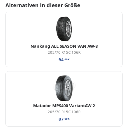
Alternativen in dieser Größe
Nankang ALL SEASON VAN AW-8
205/70 R15C 106R
94
,60
€
Matador MPS400 VariantAW 2
205/70 R15C 106R
87
,00
€