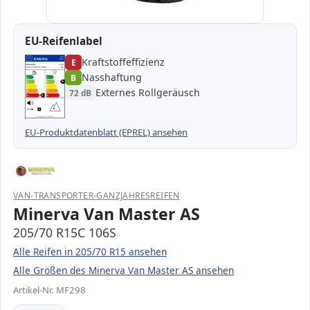
EU-Reifenlabel
Kraftstoffeffizienz
EPREL
ENERG
E
1000000
Minerva
MF298
205/70 R15C 106S
C2
Nasshaftung
B
A
A
B
B
B
C
C
Externes Rollgeräusch
72 dB
D
D
E
E
E
72 dB
B
Verordnung (EU) 2020/740
EU-Produktdatenblatt (EPREL) ansehen
VAN-TRANSPORTER-GANZJAHRESREIFEN
Minerva Van Master AS
205/70 R15C 106S
Alle Reifen in 205/70 R15 ansehen
Alle Größen des Minerva Van Master AS ansehen
Artikel-Nr. MF298