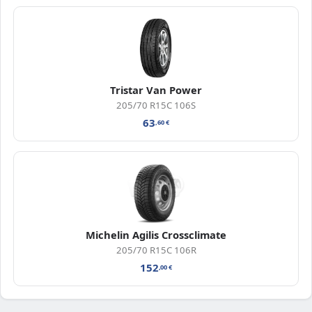
Tristar Van Power
205/70 R15C 106S
63
,60
€
Michelin Agilis Crossclimate
205/70 R15C 106R
152
,00
€