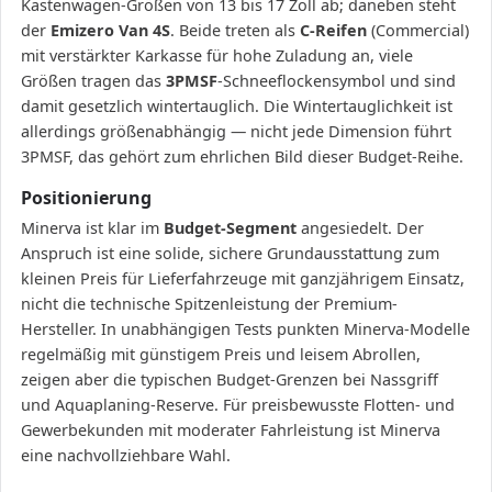
Kastenwagen-Größen von 13 bis 17 Zoll ab; daneben steht
der
Emizero Van 4S
. Beide treten als
C-Reifen
(Commercial)
mit verstärkter Karkasse für hohe Zuladung an, viele
Größen tragen das
3PMSF
-Schneeflockensymbol und sind
damit gesetzlich wintertauglich. Die Wintertauglichkeit ist
allerdings größenabhängig — nicht jede Dimension führt
3PMSF, das gehört zum ehrlichen Bild dieser Budget-Reihe.
Positionierung
Minerva ist klar im
Budget-Segment
angesiedelt. Der
Anspruch ist eine solide, sichere Grundausstattung zum
kleinen Preis für Lieferfahrzeuge mit ganzjährigem Einsatz,
nicht die technische Spitzenleistung der Premium-
Hersteller. In unabhängigen Tests punkten Minerva-Modelle
regelmäßig mit günstigem Preis und leisem Abrollen,
zeigen aber die typischen Budget-Grenzen bei Nassgriff
und Aquaplaning-Reserve. Für preisbewusste Flotten- und
Gewerbekunden mit moderater Fahrleistung ist Minerva
eine nachvollziehbare Wahl.