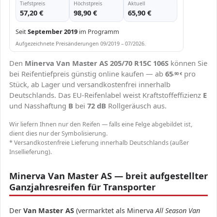
Tiefstpreis
Höchstpreis
Aktuell
57,20 €
98,90 €
65,90 €
Seit
September 2019
im Programm
Aufgezeichnete Preisänderungen 09/2019 – 07/2026.
Den
Minerva Van Master AS 205/70 R15C 106S
können Sie
bei Reifentiefpreis günstig online kaufen — ab
65
pro
,90
€
Stück, ab Lager und versandkostenfrei innerhalb
Deutschlands. Das EU-Reifenlabel weist Kraftstoffeffizienz
E
und Nasshaftung
B
bei
72 dB
Rollgeräusch aus.
Wir liefern Ihnen nur den Reifen — falls eine Felge abgebildet ist,
dient dies nur der Symbolisierung.
* Versandkostenfreie Lieferung innerhalb Deutschlands (außer
Insellieferung).
Minerva Van Master AS — breit aufgestellter
Ganzjahresreifen für Transporter
Der
Van Master AS
(vermarktet als Minerva
All Season Van