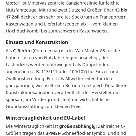
Master
) ist Minervas zentrale Ganzjahreslinie für leichte
Nutzfahrzeuge. Mit rund zwei Dutzend Größen über
13 bis
17 Zoll
deckt er ein sehr breites Spektrum an Transportern,
Kastenwagen und Lieferfahrzeugen ab — vom kleinen
Hochdachkombi bis zum schweren Kastenwagen.
Einsatz und Konstruktion
Als
C-Reifen
(Commercial) ist der Van Master AS für die
hohen Lasten von Nutzfahrzeugen ausgelegt; die
Lastindizes werden überwiegend als Doppelindex
angegeben (z. B. 113/111 oder 109/107) für Einzel- und
Zwillingsbereifung. Er ist als Allwetterreifen für den
ganzjährigen, wechselfreien Betrieb konzipiert. Detaillierte
Konstruktionsangaben veröffentlicht der Hersteller nur
sparsam; im Vordergrund steht die wirtschaftliche
Grundausstattung zum kleinen Preis.
Wintertauglichkeit und EU-Label
Die Wintertauglichkeit ist
größenabhängig
: Zahlreiche C-
Größen tragen das
3PMSF
-Schneeflockensymbol und sind