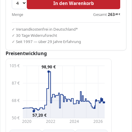
In den Warenkorb
Gesamt
263
Menge
,60
€
✓ Versandkostenfrei in Deutschland*
✓ 30 Tage Widerrufsrecht
✓ Seit 1997 — über 29 Jahre Erfahrung
Preisentwicklung
105 €
98,90 €
87 €
68 €
57,20 €
50 €
2020
2022
2024
2026