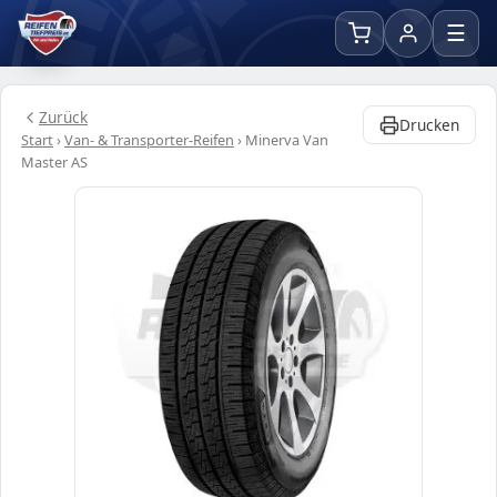
☰
Zurück
Drucken
Start
›
Van- & Transporter-Reifen
›
Minerva Van
Master AS