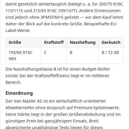
damit gesetzlich wintertauglich (belegt u. a. für 205/75 R16C
113/111S und 215/65 R16C 109/107T). Andere Dimensionen
sind jedoch ohne 3PMSF/M+S gelistet — vor dem Kauf lohnt
daher der Blick auf die konkrete Größe. Beispielhafte EU-
Label-Werte:
Größe
Kraftstoff
Nasshaftung
Geräusch
195/60 R16C
C
B
B / 72 dB
99H
Die Nasshaftungsklasse B ist für einen Budget-Reifen
solide; bei der Kraftstoffeffizienz liegt er im mittleren
Bereich.
Einordnung
Der Van Master AS ist ein wirtschaftlich orientierter
Allwetterreifen ohne Anspruch auf Premium-Spitzenwerte.
Seine Stärke liegt in der großen Größenabdeckung und im
günstigen Preis bei ganzjährigem Einsatz. Breit
abgesicherte unabhängige Tests liegen für dieses