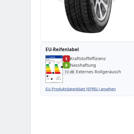
EU-Reifenlabel
Kraftstoffeffizienz
EPREL
ENERG
E
1000000
Minerva
MF308
215/60 R16C 103T
C2
Nasshaftung
B
A
A
B
B
B
C
C
Externes Rollgeräusch
72 dB
D
D
E
E
E
72 dB
B
Verordnung (EU) 2020/740
EU-Produktdatenblatt (EPREL) ansehen