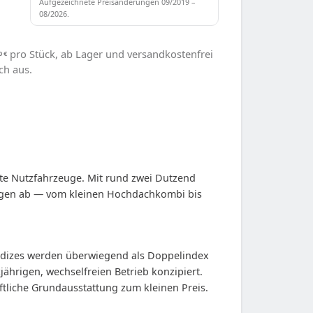
Aufgezeichnete Preisänderungen 09/2019 –
08/2026.
pro Stück, ab Lager und versandkostenfrei
0
€
ch aus.
ichte Nutzfahrzeuge. Mit rund zwei Dutzend
eugen ab — vom kleinen Hochdachkombi bis
indizes werden überwiegend als Doppelindex
zjährigen, wechselfreien Betrieb konzipiert.
aftliche Grundausstattung zum kleinen Preis.