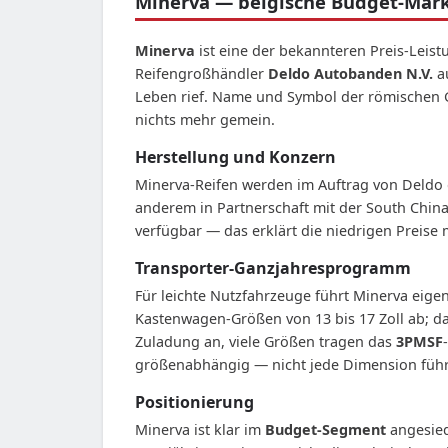
Minerva — belgische Budget-Marke
Minerva
ist eine der bekannteren Preis-Leis
Reifengroßhändler
Deldo Autobanden N.V.
au
Leben rief. Name und Symbol der römischen G
nichts mehr gemein.
Herstellung und Konzern
Minerva-Reifen werden im Auftrag von Deldo ge
anderem in Partnerschaft mit der South Chin
verfügbar — das erklärt die niedrigen Preise m
Transporter-Ganzjahresprogramm
Für leichte Nutzfahrzeuge führt Minerva eigen
Kastenwagen-Größen von 13 bis 17 Zoll ab; d
Zuladung an, viele Größen tragen das
3PMSF
größenabhängig — nicht jede Dimension führt
Positionierung
Minerva ist klar im
Budget-Segment
angesied