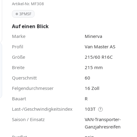
Artikel-Nr. MF308
❄ 3PMSF
Auf einen Blick
Marke
Minerva
Profil
Van Master AS
Größe
215/60 R16C
Breite
215 mm
Querschnitt
60
Felgendurchmesser
16 Zoll
Bauart
R
Last-/Geschwindigkeitsindex
103T
?
Saison / Einsatz
VAN-Transporter-
Ganzjahresreifen
Runflat
nein