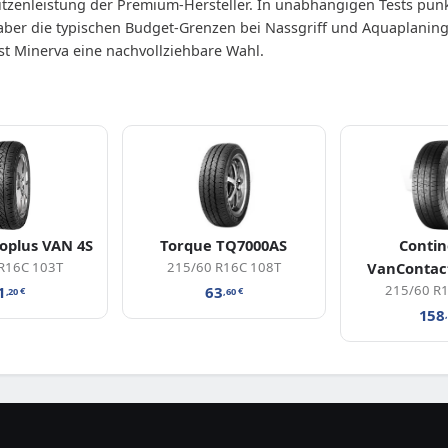
pitzenleistung der Premium-Hersteller. In unabhängigen Tests pu
aber die typischen Budget-Grenzen bei Nassgriff und Aquaplaning
t Minerva eine nachvollziehbare Wahl.
oplus VAN 4S
Torque TQ7000AS
Contin
R16C 103T
215/60 R16C 108T
VanContac
215/60 R
1
63
,20
€
,60
€
158