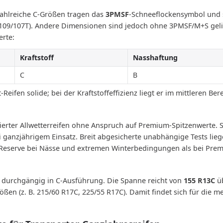
Zahlreiche C-Größen tragen das
3PMSF
-Schneeflockensymbol und si
 109/107T). Andere Dimensionen sind jedoch ohne 3PMSF/M+S gelis
erte:
Kraftstoff
Nasshaftung
C
B
eifen solide; bei der Kraftstoffeffizienz liegt er im mittleren Bere
ntierter Allwetterreifen ohne Anspruch auf Premium-Spitzenwerte. S
anzjährigem Einsatz. Breit abgesicherte unabhängige Tests liegen
eserve bei Nässe und extremen Winterbedingungen als bei Premiu
, durchgängig in C-Ausführung. Die Spanne reicht von
155 R13C
üb
ößen (z. B. 215/60 R17C, 225/55 R17C). Damit findet sich für die 