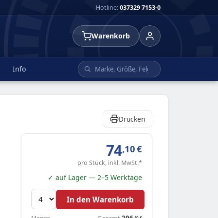
Hotline:
037329 7153-0
Warenkorb
Info
Drucken
74
,10
€
pro Stück, inkl. MwSt.*
✓ auf Lager — 2–5 Werktage
In den Warenkorb
Gesamt
296
,40
€