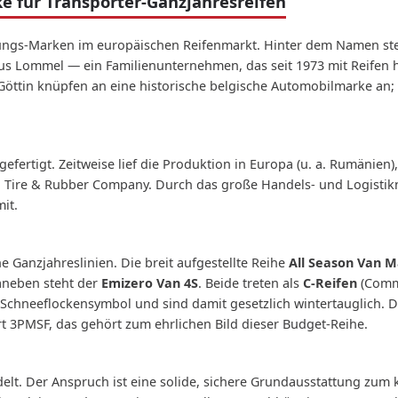
 für Transporter-Ganzjahresreifen
tungs-Marken im europäischen Reifenmarkt. Hinter dem Namen ste
s Lommel — ein Familienunternehmen, das seit 1973 mit Reifen 
öttin knüpfen an eine historische belgische Automobilmarke an; 
fertigt. Zeitweise lief die Produktion in Europa (u. a. Rumänien
a Tire & Rubber Company. Durch das große Handels- und Logistikn
it.
e Ganzjahreslinien. Die breit aufgestellte Reihe
All Season Van M
aneben steht der
Emizero Van 4S
. Beide treten als
C-Reifen
(Comme
-Schneeflockensymbol und sind damit gesetzlich wintertauglich. Die
 3PMSF, das gehört zum ehrlichen Bild dieser Budget-Reihe.
elt. Der Anspruch ist eine solide, sichere Grundausstattung zum k