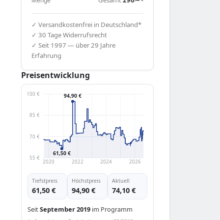
Menge
✓ Versandkostenfrei in Deutschland*
✓ 30 Tage Widerrufsrecht
✓ Seit 1997 — über 29 Jahre
Erfahrung
Preisentwicklung
100 €
94,90 €
85 €
70 €
61,50 €
55 €
2020
2022
2024
2026
Tiefstpreis
Höchstpreis
Aktuell
61,50 €
94,90 €
74,10 €
Seit
September 2019
im Programm