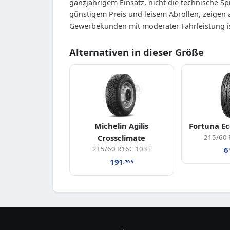
ganzjährigem Einsatz, nicht die technische S
günstigem Preis und leisem Abrollen, zeigen 
Gewerbekunden mit moderater Fahrleistung is
Alternativen in dieser Größe
Michelin Agilis
Fortuna Ec
Crossclimate
215/60 
215/60 R16C 103T
6
191
,70
€