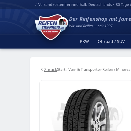
✓ Versandkostenfrei innerhalb Deutschlands
✓ 30 Tage 
Der Reifenshop mit fair
Wir sind Reifen — seit 1997.
PKW
Offroad / SUV
Zurück
Start
›
Van- & Transporter-Reifen
›
Minerva