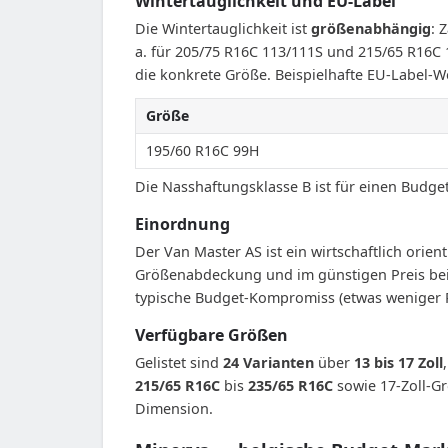
Wintertauglichkeit und EU-Label
Die Wintertauglichkeit ist
größenabhängig
: 
a. für 205/75 R16C 113/111S und 215/65 R16C
die konkrete Größe. Beispielhafte EU-Label-W
Größe
195/60 R16C 99H
Die Nasshaftungsklasse B ist für einen Budget-R
Einordnung
Der Van Master AS ist ein wirtschaftlich orie
Größenabdeckung und im günstigen Preis bei g
typische Budget-Kompromiss (etwas weniger R
Verfügbare Größen
Gelistet sind
24 Varianten
über
13 bis 17 Zoll
215/65 R16C
bis
235/65 R16C
sowie 17-Zoll-Gr
Dimension.