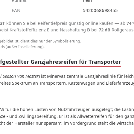
EAN
5420068698455
03T
können Sie bei Reifentiefpreis günstig online kaufen — ab
74
,1
ist Kraftstoffeffizienz
E
und Nasshaftung
B
bei
72 dB
Rollgeräus
gebildet ist, dient dies nur der Symbolisierung.
s (außer Insellieferung).
gestellter Ganzjahresreifen für Transporter
ll Season Van Master
) ist Minervas zentrale Ganzjahreslinie für le
breites Spektrum an Transportern, Kastenwagen und Lieferfahrz
 AS für die hohen Lasten von Nutzfahrzeugen ausgelegt; die Last
zel- und Zwillingsbereifung. Er ist als Allwetterreifen für den gan
cht der Hersteller nur sparsam; im Vordergrund steht die wirtsch