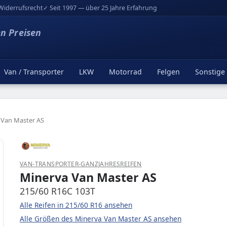
Widerrufsrecht
✓ Seit 1997 — über 25 Jahre Erfahrung
en Preisen
Van / Transporter
LKW
Motorrad
Felgen
Sonstige
 Van Master AS
VAN-TRANSPORTER-GANZJAHRESREIFEN
Minerva Van Master AS
215/60 R16C 103T
Alle Reifen in 215/60 R16 ansehen
Alle Größen des Minerva Van Master AS ansehen