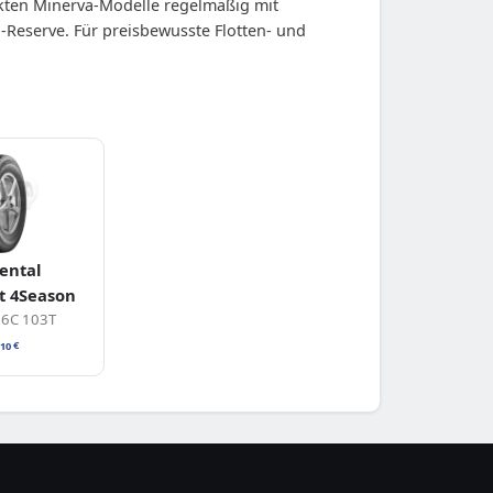
nkten Minerva-Modelle regelmäßig mit
-Reserve. Für preisbewusste Flotten- und
ental
t 4Season
16C 103T
,10
€