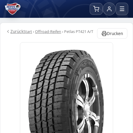
☰
Zurück
Start
›
Offroad-Reifen
›
Petlas PT421 A/T
Drucken