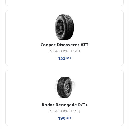
Cooper Discoverer ATT
265/60 R18 114H
155
,30
€
Radar Renegade R/T+
265/60 R18 119Q
190
,30
€