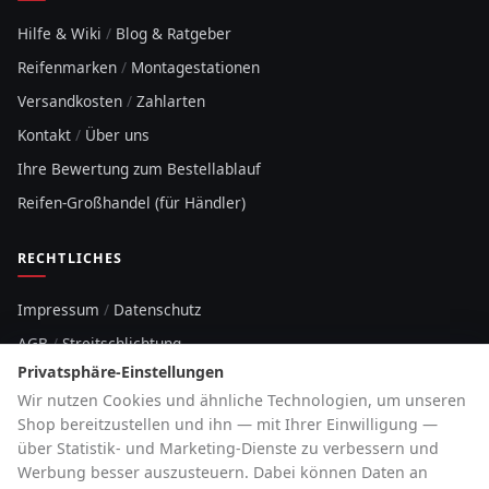
Hilfe & Wiki
/
Blog & Ratgeber
Reifenmarken
/
Montagestationen
Versandkosten
/
Zahlarten
Kontakt
/
Über uns
Ihre Bewertung zum Bestellablauf
Reifen-Großhandel (für Händler)
RECHTLICHES
Impressum
/
Datenschutz
AGB
/
Streitschlichtung
Privatsphäre-Einstellungen
Sitemap
Wir nutzen Cookies und ähnliche Technologien, um unseren
Cookie-Hinweis
Shop bereitzustellen und ihn — mit Ihrer Einwilligung —
über Statistik- und Marketing-Dienste zu verbessern und
HOTLINE
Werbung besser auszusteuern. Dabei können Daten an