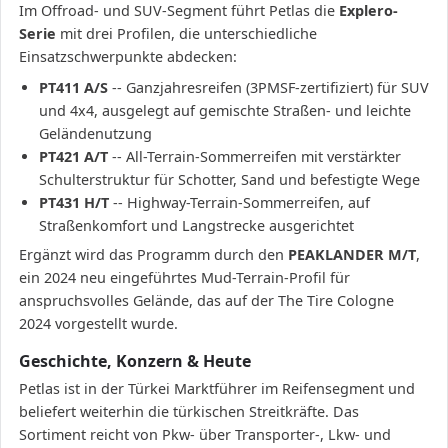
Im Offroad- und SUV-Segment führt Petlas die
Explero-
Serie
mit drei Profilen, die unterschiedliche
Einsatzschwerpunkte abdecken:
PT411 A/S
-- Ganzjahresreifen (3PMSF-zertifiziert) für SUV
und 4x4, ausgelegt auf gemischte Straßen- und leichte
Geländenutzung
PT421 A/T
-- All-Terrain-Sommerreifen mit verstärkter
Schulterstruktur für Schotter, Sand und befestigte Wege
PT431 H/T
-- Highway-Terrain-Sommerreifen, auf
Straßenkomfort und Langstrecke ausgerichtet
Ergänzt wird das Programm durch den
PEAKLANDER M/T
,
ein 2024 neu eingeführtes Mud-Terrain-Profil für
anspruchsvolles Gelände, das auf der The Tire Cologne
2024 vorgestellt wurde.
Geschichte, Konzern & Heute
Petlas ist in der Türkei Marktführer im Reifensegment und
beliefert weiterhin die türkischen Streitkräfte. Das
Sortiment reicht von Pkw- über Transporter-, Lkw- und