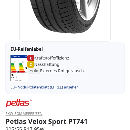
EU-Reifenlabel
Kraftstoffeffizienz
EPREL
ENERG
E
499289
Petlas
355358
205/55 R17 95W
C1
Nasshaftung
C
A
A
B
B
C
C
C
Externes Rollgeräusch
71 dB
D
D
E
E
E
71 dB
B
Verordnung (EU) 2020/740
EU-Produktdatenblatt (EPREL) ansehen
PKW-SOMMERREIFEN
Petlas Velox Sport PT741
205/55 R17 95W