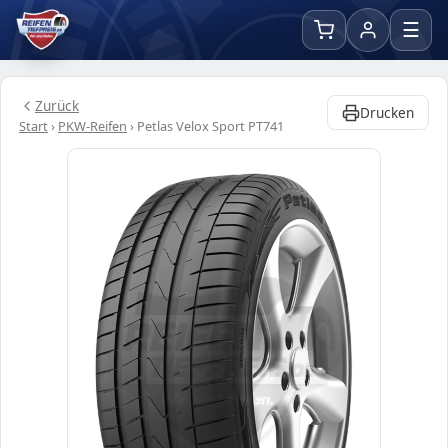
☰
Zurück
Drucken
Start
›
PKW-Reifen
›
Petlas Velox Sport PT741