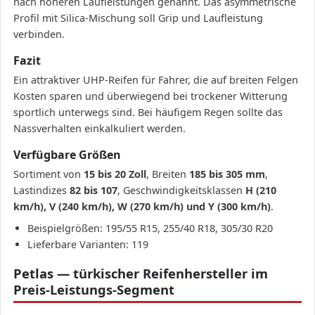
nach höheren Laufleistungen genannt. Das asymmetrische
Profil mit Silica-Mischung soll Grip und Laufleistung
verbinden.
Fazit
Ein attraktiver UHP-Reifen für Fahrer, die auf breiten Felgen
Kosten sparen und überwiegend bei trockener Witterung
sportlich unterwegs sind. Bei häufigem Regen sollte das
Nassverhalten einkalkuliert werden.
Verfügbare Größen
Sortiment von
15 bis 20 Zoll
, Breiten
185 bis 305 mm
,
Lastindizes
82 bis 107
, Geschwindigkeitsklassen
H (210
km/h), V (240 km/h), W (270 km/h) und Y (300 km/h)
.
Beispielgrößen: 195/55 R15, 255/40 R18, 305/30 R20
Lieferbare Varianten: 119
Petlas — türkischer Reifenhersteller im
Preis-Leistungs-Segment