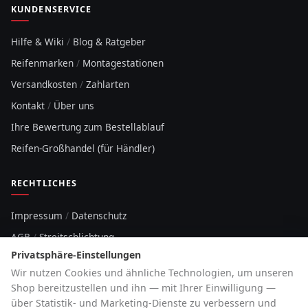
KUNDENSERVICE
Hilfe & Wiki
/
Blog & Ratgeber
Reifenmarken
/
Montagestationen
Versandkosten
/
Zahlarten
Kontakt
/
Über uns
Ihre Bewertung zum Bestellablauf
Reifen-Großhandel (für Händler)
RECHTLICHES
Impressum
/
Datenschutz
AGB
/
Streitschlichtung
Privatsphäre-Einstellungen
Sitemap
Wir nutzen Cookies und ähnliche Technologien, um unseren
Cookie-Hinweis
Shop bereitzustellen und ihn — mit Ihrer Einwilligung —
über Statistik- und Marketing-Dienste zu verbessern und