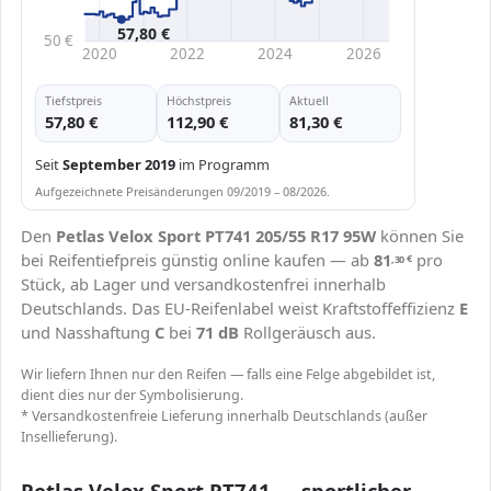
57,80 €
50 €
2020
2022
2024
2026
Tiefstpreis
Höchstpreis
Aktuell
57,80 €
112,90 €
81,30 €
Seit
September 2019
im Programm
Aufgezeichnete Preisänderungen 09/2019 – 08/2026.
Den
Petlas Velox Sport PT741 205/55 R17 95W
können Sie
bei Reifentiefpreis günstig online kaufen — ab
81
pro
,30
€
Stück, ab Lager und versandkostenfrei innerhalb
Deutschlands. Das EU-Reifenlabel weist Kraftstoffeffizienz
E
und Nasshaftung
C
bei
71 dB
Rollgeräusch aus.
Wir liefern Ihnen nur den Reifen — falls eine Felge abgebildet ist,
dient dies nur der Symbolisierung.
* Versandkostenfreie Lieferung innerhalb Deutschlands (außer
Insellieferung).
Petlas Velox Sport PT741 — sportlicher