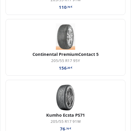
110
,70
€
Continental PremiumContact 5
205/55 R17 95Y
156
,20
€
Kumho Ecsta PS71
205/55 R17 91W
76
,70
€