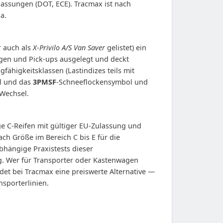
assungen (DOT, ECE). Tracmax ist nach
a.
r auch als
X-Privilo A/S Van Saver
gelistet) ein
wagen und Pick-ups ausgelegt und deckt
gfähigkeitsklassen (Lastindizes teils mit
l und das
3PMSF
-Schneeflockensymbol und
 Wechsel.
ige C-Reifen mit gültiger EU-Zulassung und
ch Größe im Bereich C bis E für die
abhängige Praxistests dieser
ng. Wer für Transporter oder Kastenwagen
det bei Tracmax eine preiswerte Alternative —
sporterlinien.