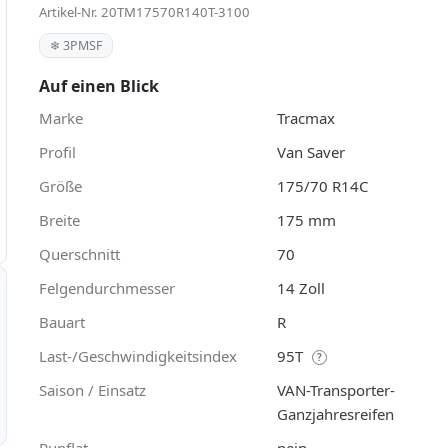
Artikel-Nr. 20TM17570R140T-3100
❄ 3PMSF
Auf einen Blick
Marke
Tracmax
Profil
Van Saver
Größe
175/70 R14C
Breite
175 mm
Querschnitt
70
Felgendurchmesser
14 Zoll
Bauart
R
Last-/Geschwindigkeitsindex
95T
?
Saison / Einsatz
VAN-Transporter-
Ganzjahresreifen
Runflat
nein