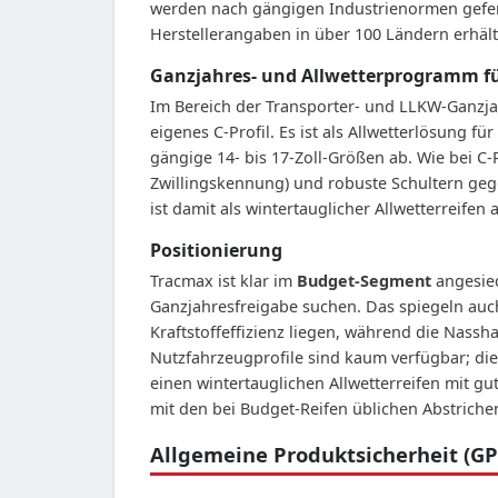
werden nach gängigen Industrienormen geferti
Herstellerangaben in über 100 Ländern erhäl
Ganzjahres- und Allwetterprogramm fü
Im Bereich der Transporter- und LLKW-Ganzj
eigenes C-Profil. Es ist als Allwetterlösung 
gängige 14- bis 17-Zoll-Größen ab. Wie bei C-R
Zwillingskennung) und robuste Schultern geg
ist damit als wintertauglicher Allwetterreife
Positionierung
Tracmax ist klar im
Budget-Segment
angesied
Ganzjahresfreigabe suchen. Das spiegeln auch 
Kraftstoffeffizienz liegen, während die Nassh
Nutzfahrzeugprofile sind kaum verfügbar; die
einen wintertauglichen Allwetterreifen mit g
mit den bei Budget-Reifen üblichen Abstrich
Allgemeine Produktsicherheit (GP