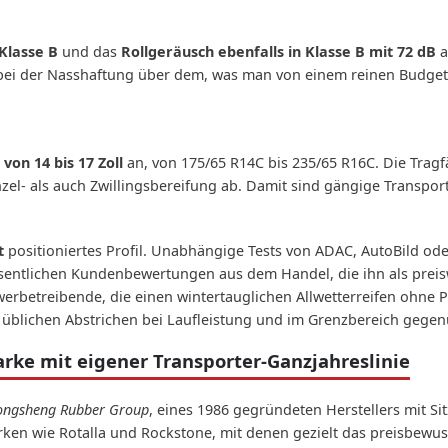
Klasse B
und das
Rollgeräusch ebenfalls in Klasse B mit 72 dB
a
n bei der Nasshaftung über dem, was man von einem reinen Budge
von 14 bis 17 Zoll
an, von 175/65 R14C bis 235/65 R16C. Die Tragf
zel- als auch Zwillingsbereifung ab. Damit sind gängige Transp
t
positioniertes Profil. Unabhängige Tests von ADAC, AutoBild ode
Wesentlichen Kundenbewertungen aus dem Handel, die ihn als pre
erbetreibende, die einen wintertauglichen Allwetterreifen ohne 
 üblichen Abstrichen bei Laufleistung und im Grenzbereich gege
ke mit eigener Transporter-Ganzjahreslinie
ongsheng Rubber Group
, eines 1986 gegründeten Herstellers mit Si
n wie Rotalla und Rockstone, mit denen gezielt das preisbewus