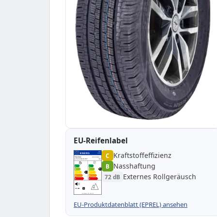
EU-Reifenlabel
Kraftstoffeffizienz
EPREL
ENERG
C
1000000
Tracmax
20TM17570R140T-…
175/70 R14C 95T
C2
Nasshaftung
B
A
A
B
B
B
C
C
C
Externes Rollgeräusch
72 dB
D
D
E
E
72 dB
B
Verordnung (EU) 2020/740
EU-Produktdatenblatt (EPREL) ansehen