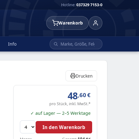
Hotline:
037329 7153-0
Warenkorb
Info
Drucken
48
,60
€
pro Stück, inkl. MwSt.*
✓ auf Lager — 2–5 Werktage
In den Warenkorb
Gesamt
194
,40
€