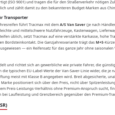
gt (ISO 9001) und tragen die für den Straßenverkehr nötigen Zul
tlich und zählt damit zu den bekannteren Budget-Marken aus Chin
r Transporter
ahresreifen führt Tracmax mit dem
A/S Van Saver
(je nach Händle
für leichte und mittelschwere Nutzfahrzeuge, Kastenwagen, Liefer
eifen üblich, setzt Tracmax auf eine verstärkte Karkasse, hohe Tra
en Bordsteinkontakt. Die Ganzjahresvariante trägt das
M+S
-Kürze
n ausgewiesen — ein Reifensatz für das ganze Jahr ohne saisonalen
elt und richtet sich an gewerbliche wie private Fahrer, die günst
die typischen EU-Label-Werte der Van-Saver-Linie wider, die je na
aftung meist mit Klasse B angegeben wird. Breit abgesicherte, un
 Marke positioniert sich über den Preis, nicht über Spitzenleistu
utem Preis-Leistungs-Verhältnis ohne Premium-Anspruch sucht, fin
en bei Laufleistung und Grenzbereich gegenüber den Premium-Tran
SR)