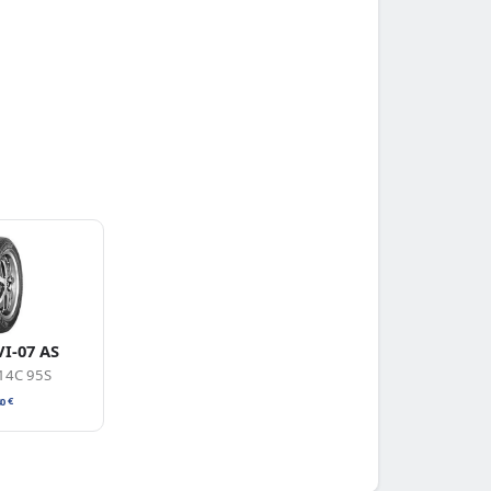
VI-07 AS
14C 95S
40
€