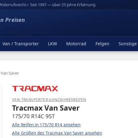
Widerrufsrecht
✓ Seit 1997 — über 25 Jahre Erfahrung
en Preisen
Van / Transporter
LKW
Motorrad
Felgen
Sonstige
 Van Saver
VAN-TRANSPORTER-GANZJAHRESREIFEN
Tracmax Van Saver
175/70 R14C 95T
Alle Reifen in 175/70 R14 ansehen
Alle Größen des Tracmax Van Saver ansehen