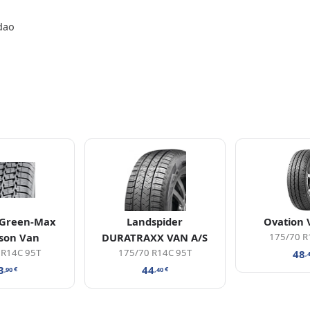
dao
 Green-Max
Landspider
Ovation 
ason Van
DURATRAXX VAN A/S
175/70 R
 R14C 95T
175/70 R14C 95T
48
,
3
44
,90
€
,40
€