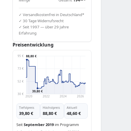
Menge
✓ Versandkostenfrei in Deutschland*
✓ 30 Tage Widerrufsrecht
✓ Seit 1997 — über 29 Jahre
Erfahrung
Preisentwicklung
95 €
88,80 €
73 €
52 €
39,80 €
30 €
2020
2022
2024
2026
Tiefstpreis
Höchstpreis
Aktuell
39,80 €
88,80 €
48,60 €
Seit
September 2019
im Programm