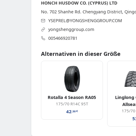
HONCH HUSDOW CO. (CYPRUS) LTD
No. 702 Shanhe Rd. Chengyang District, Qing
YSEPREL@YONGSHENGGROUP.COM
yongshenggroup.com
005466920781
Alternativen in dieser Größe
Rotalla 4 Season RA05
Linglong
175/70 R14C 95T
Allse
175/70
42
,50
€
5