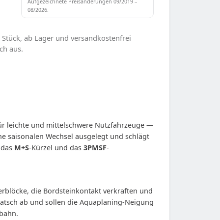
Aufgezeichnete Preisänderungen 09/2019 –
08/2026.
 Stück, ab Lager und versandkostenfrei
ch aus.
 für leichte und mittelschwere Nutzfahrzeuge —
hne saisonalen Wechsel ausgelegt und schlägt
t das
M+S
-Kürzel und das
3PMSF
-
erblöcke, die Bordsteinkontakt verkraften und
atsch ab und sollen die Aquaplaning-Neigung
rbahn.