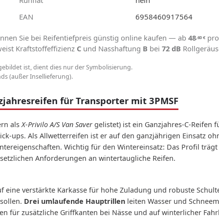
EAN
6958460917564
nnen Sie bei Reifentiefpreis günstig online kaufen — ab
48
pro
,60
€
ist Kraftstoffeffizienz
C
und Nasshaftung
B
bei
72 dB
Rollgeräus
gebildet ist, dient dies nur der Symbolisierung.
s (außer Insellieferung).
jahresreifen für Transporter mit 3PMSF
rn als
X-Privilo A/S Van Saver
gelistet) ist ein Ganzjahres-C-Reifen
ck-ups. Als Allwetterreifen ist er auf den ganzjährigen Einsatz o
reigenschaften. Wichtig für den Wintereinsatz: Das Profil träg
setzlichen Anforderungen an wintertaugliche Reifen.
auf eine verstärkte Karkasse für hohe Zuladung und robuste Schult
sollen.
Drei umlaufende Hauptrillen
leiten Wasser und Schneem
en für zusätzliche Griffkanten bei Nässe und auf winterlicher Fah