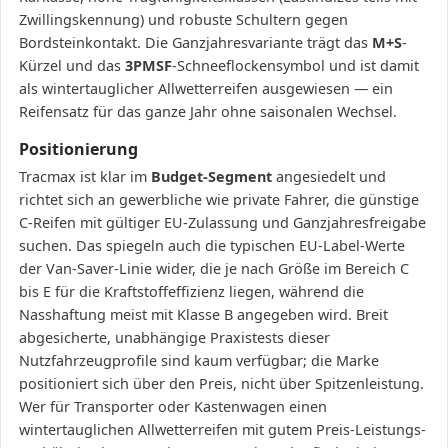
Zwillingskennung) und robuste Schultern gegen
Bordsteinkontakt. Die Ganzjahresvariante trägt das
M+S
-
Kürzel und das
3PMSF
-Schneeflockensymbol und ist damit
als wintertauglicher Allwetterreifen ausgewiesen — ein
Reifensatz für das ganze Jahr ohne saisonalen Wechsel.
Positionierung
Tracmax ist klar im
Budget-Segment
angesiedelt und
richtet sich an gewerbliche wie private Fahrer, die günstige
C-Reifen mit gültiger EU-Zulassung und Ganzjahresfreigabe
suchen. Das spiegeln auch die typischen EU-Label-Werte
der Van-Saver-Linie wider, die je nach Größe im Bereich C
bis E für die Kraftstoffeffizienz liegen, während die
Nasshaftung meist mit Klasse B angegeben wird. Breit
abgesicherte, unabhängige Praxistests dieser
Nutzfahrzeugprofile sind kaum verfügbar; die Marke
positioniert sich über den Preis, nicht über Spitzenleistung.
Wer für Transporter oder Kastenwagen einen
wintertauglichen Allwetterreifen mit gutem Preis-Leistungs-