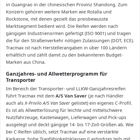
in Guangrao in der chinesischen Provinz Shandong. Zum
Konzern gehören weitere Marken wie Rotalla und
Rockstone, mit denen gezielt das preisbewusste
Marktsegment bedient wird. Die Reifen werden nach
gängigen Industrienormen gefertigt (ISO 9001) und tragen
die für den Straßenverkehr nötigen Zulassungen (DOT, ECE).
Tracmax ist nach Herstellerangaben in über 100 Ländern
erhältlich und zählt damit zu den bekannteren Budget-
Marken aus China.
Ganzjahres- und Allwetterprogramm für
Transporter
Im Bereich der Transporter- und LLKW-Ganzjahresreifen
führt Tracmax mit dem
A/S Van Saver
(je nach Händler
auch als
X-Privilo A/S Van Saver
gelistet) ein eigenes C-Profil.
Es ist als Allwetterlösung für leichte und mittelschwere
Nutzfahrzeuge, Kastenwagen, Lieferwagen und Pick-ups
ausgelegt und deckt gängige 14- bis 17-Zoll-Größen ab. Wie
bei C-Reifen üblich, setzt Tracmax auf eine verstärkte
Karkasse, hohe Tragfähigkeitsklassen (Lastindizes teils mit