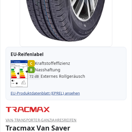
EU-Reifenlabel
Kraftstoffeffizienz
EPREL
ENERG
C
1000000
Tracmax
20TM22575R160R-…
225/75 R16C 121R
C2
Nasshaftung
B
A
A
B
B
B
C
C
C
Externes Rollgeräusch
72 dB
D
D
E
E
72 dB
B
Verordnung (EU) 2020/740
EU-Produktdatenblatt (EPREL) ansehen
VAN-TRANSPORTER-GANZJAHRESREIFEN
Tracmax Van Saver