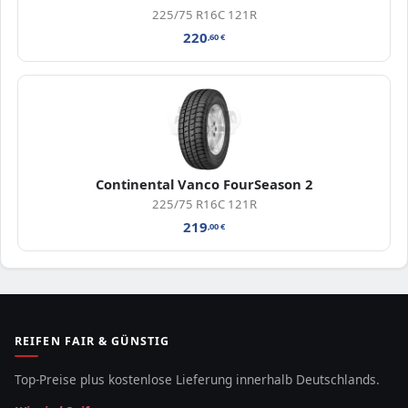
225/75 R16C 121R
220
,60
€
Continental Vanco FourSeason 2
225/75 R16C 121R
219
,00
€
REIFEN FAIR & GÜNSTIG
Top-Preise plus kostenlose Lieferung innerhalb Deutschlands.