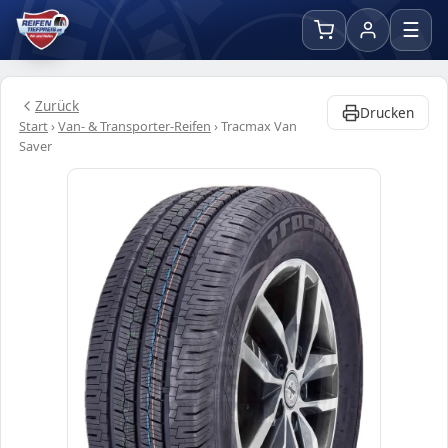
☰
Zurück
Drucken
Start
›
Van- & Transporter-Reifen
›
Tracmax Van
Saver