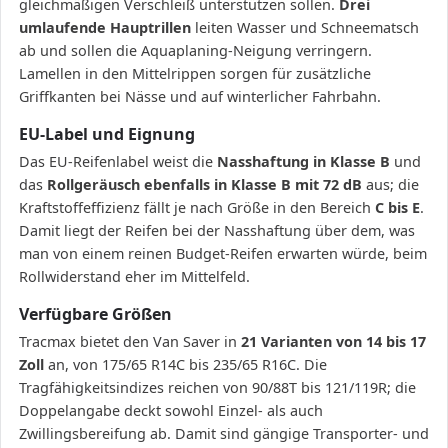
gleichmäßigen Verschleiß unterstützen sollen.
Drei
umlaufende Hauptrillen
leiten Wasser und Schneematsch
ab und sollen die Aquaplaning-Neigung verringern.
Lamellen in den Mittelrippen sorgen für zusätzliche
Griffkanten bei Nässe und auf winterlicher Fahrbahn.
EU-Label und Eignung
Das EU-Reifenlabel weist die
Nasshaftung in Klasse B
und
das
Rollgeräusch ebenfalls in Klasse B mit 72 dB
aus; die
Kraftstoffeffizienz fällt je nach Größe in den Bereich
C bis E
.
Damit liegt der Reifen bei der Nasshaftung über dem, was
man von einem reinen Budget-Reifen erwarten würde, beim
Rollwiderstand eher im Mittelfeld.
Verfügbare Größen
Tracmax bietet den Van Saver in
21 Varianten von 14 bis 17
Zoll
an, von 175/65 R14C bis 235/65 R16C. Die
Tragfähigkeitsindizes reichen von 90/88T bis 121/119R; die
Doppelangabe deckt sowohl Einzel- als auch
Zwillingsbereifung ab. Damit sind gängige Transporter- und