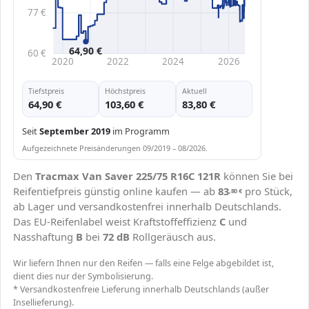
77 €
64,90 €
60 €
2020
2022
2024
2026
Tiefstpreis
Höchstpreis
Aktuell
64,90 €
103,60 €
83,80 €
Seit
September 2019
im Programm
Aufgezeichnete Preisänderungen 09/2019 – 08/2026.
Den
Tracmax Van Saver 225/75 R16C 121R
können Sie bei
Reifentiefpreis günstig online kaufen — ab
83
pro Stück,
,80
€
ab Lager und versandkostenfrei innerhalb Deutschlands.
Das EU-Reifenlabel weist Kraftstoffeffizienz
C
und
Nasshaftung
B
bei
72 dB
Rollgeräusch aus.
Wir liefern Ihnen nur den Reifen — falls eine Felge abgebildet ist,
dient dies nur der Symbolisierung.
* Versandkostenfreie Lieferung innerhalb Deutschlands (außer
Insellieferung).