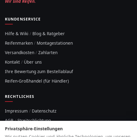
Wir sind Reifen.
KUNDENSERVICE
Hilfe & Wiki
/
Blog & Ratgeber
Reifenmarken
/
Montagestationen
Versandkosten
/
Zahlarten
Kontakt
/
Über uns
Ihre Bewertung zum Bestellablauf
Reifen-Großhandel (für Händler)
RECHTLICHES
Impressum
/
Datenschutz
AGB
/
Streitschlichtung
Privatsphäre-Einstellungen
Sitemap
Wir nutzen Cookies und ähnliche Technologien, um unseren