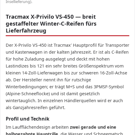
Insellieferung).
Tracmax X-Privilo VS-450 — breit
gestaffelter Winter-C-Reifen fürs
Lieferfahrzeug
Der X-Privilo VS-450 ist Tracmax' Hauptprofil für Transporter
und Kastenwagen in der kalten Jahreszeit. Er ist als C-Reifen
für hohe Zuladung ausgelegt und deckt mit hohen
Lastindizes bis 121 ein sehr breites Größenspektrum vom
kleinen 14-Zoll-Lieferwagen bis zur schweren 16-Zoll-Achse
ab. Der Hersteller nennt ihn für rutschige
Winterbedingungen; er trägt M+S und das 3PMSF-Symbol
(Alpine-Schneeflocke) und ist damit gesetzlich
wintertauglich. In einzelnen Händlerquellen wird er auch
als Ganzjahresreifen geführt.
Profil und Technik
Im Laufflächendesign arbeiten
zwei gerade und eine
halbgezahnte Hauptrille
, die Wasser und Schneematsch