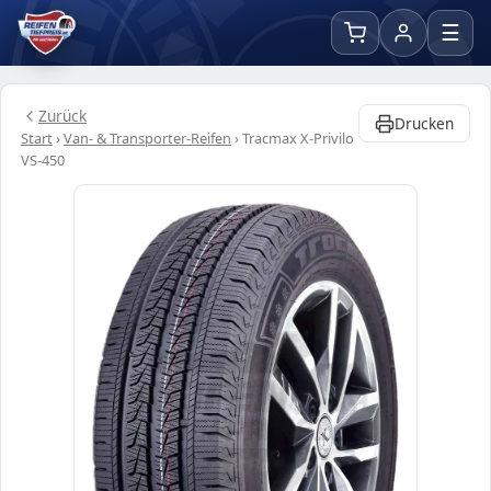
☰
Zurück
Drucken
Start
›
Van- & Transporter-Reifen
›
Tracmax X-Privilo
VS-450