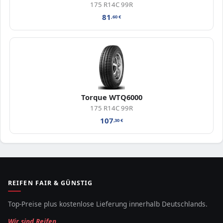
175 R14C 99R
81
,60
€
Torque WTQ6000
175 R14C 99R
107
,30
€
REIFEN FAIR & GÜNSTIG
Top-Preise plus kostenlose Lieferung innerhalb Deutschlands.
Wir sind Reifen.