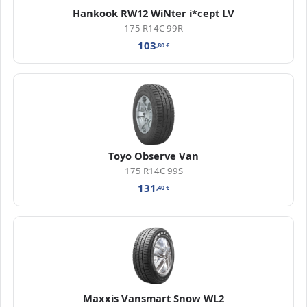
Hankook RW12 WiNter i*cept LV
175 R14C 99R
103
,80
€
Toyo Observe Van
175 R14C 99S
131
,40
€
Maxxis Vansmart Snow WL2