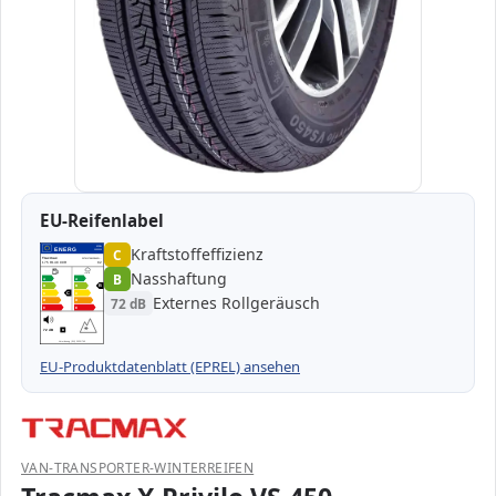
EU-Reifenlabel
Kraftstoffeffizienz
EPREL
ENERG
C
1000000
Tracmax
20TM17581R140R-…
175 R14C 99R
C2
Nasshaftung
B
A
A
B
B
B
C
C
C
Externes Rollgeräusch
72 dB
D
D
E
E
72 dB
B
Verordnung (EU) 2020/740
EU-Produktdatenblatt (EPREL) ansehen
VAN-TRANSPORTER-WINTERREIFEN