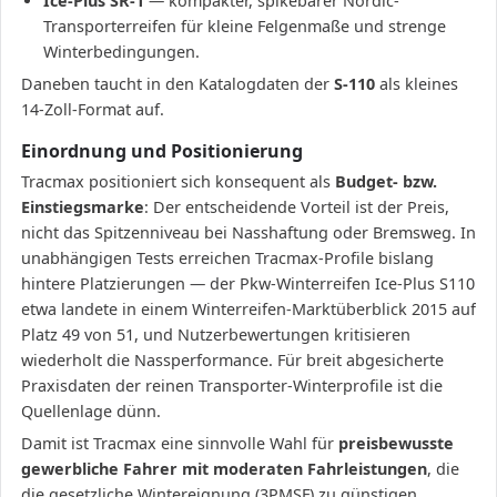
Ice-Plus SR-1
— kompakter, spikebarer Nordic-
Transporterreifen für kleine Felgenmaße und strenge
Winterbedingungen.
Daneben taucht in den Katalogdaten der
S-110
als kleines
14-Zoll-Format auf.
Einordnung und Positionierung
Tracmax positioniert sich konsequent als
Budget- bzw.
Einstiegsmarke
: Der entscheidende Vorteil ist der Preis,
nicht das Spitzenniveau bei Nasshaftung oder Bremsweg. In
unabhängigen Tests erreichen Tracmax-Profile bislang
hintere Platzierungen — der Pkw-Winterreifen Ice-Plus S110
etwa landete in einem Winterreifen-Marktüberblick 2015 auf
Platz 49 von 51, und Nutzerbewertungen kritisieren
wiederholt die Nassperformance. Für breit abgesicherte
Praxisdaten der reinen Transporter-Winterprofile ist die
Quellenlage dünn.
Damit ist Tracmax eine sinnvolle Wahl für
preisbewusste
gewerbliche Fahrer mit moderaten Fahrleistungen
, die
die gesetzliche Wintereignung (3PMSF) zu günstigen