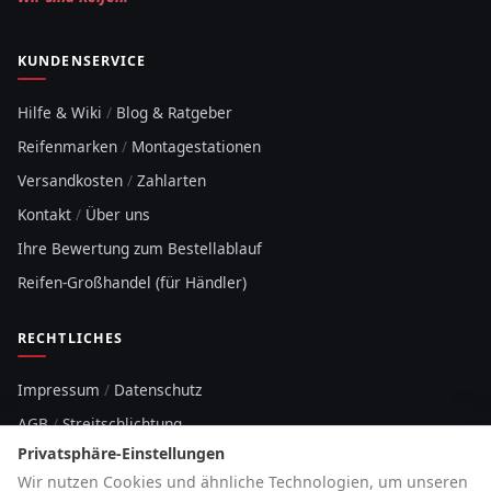
KUNDENSERVICE
Hilfe & Wiki
/
Blog & Ratgeber
Reifenmarken
/
Montagestationen
Versandkosten
/
Zahlarten
Kontakt
/
Über uns
Ihre Bewertung zum Bestellablauf
Reifen-Großhandel (für Händler)
RECHTLICHES
Impressum
/
Datenschutz
AGB
/
Streitschlichtung
Privatsphäre-Einstellungen
Sitemap
Wir nutzen Cookies und ähnliche Technologien, um unseren